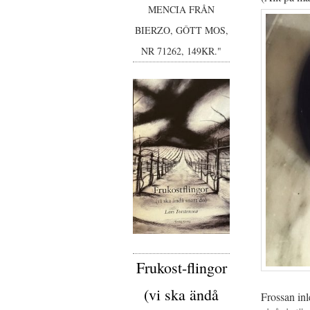
MENCIA FRÅN
BIERZO, GÔTT MOS,
NR 71262, 149KR."
Frukost-flingor
(vi ska ändå
Frossan in