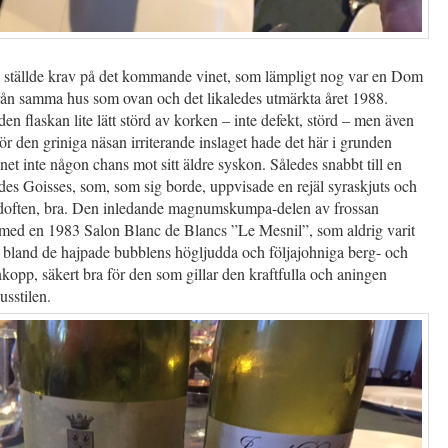
ställde krav på det kommande vinet, som lämpligt nog var en Dom
rån samma hus som ovan och det likaledes utmärkta året 1988.
den flaskan lite lätt störd av korken – inte defekt, störd – men även
för den griniga näsan irriterande inslaget hade det här i grunden
net inte någon chans mot sitt äldre syskon. Således snabbt till en
es Goisses, som, som sig borde, uppvisade en rejäl syraskjuts och
i doften, bra. Den inledande magnumskumpa-delen av frossan
 med en 1983 Salon Blanc de Blancs ”Le Mesnil”, som aldrig varit
s bland de hajpade bubblens högljudda och följajohniga berg- och
kopp, säkert bra för den som gillar den kraftfulla och aningen
sstilen.