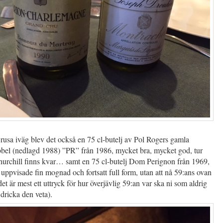
e rusa iväg blev det också en 75 cl-butelj av Pol Rogers gamla
bbel (nedlagd 1988) ”PR” från 1986, mycket bra, mycket god, tur
urchill finns kvar… samt en 75 cl-butelj Dom Perignon från 1969,
 uppvisade fin mognad och fortsatt full form, utan att nå 59:ans ovan
et är mest ett uttryck för hur överjävlig 59:an var ska ni som aldrig
dricka den veta).