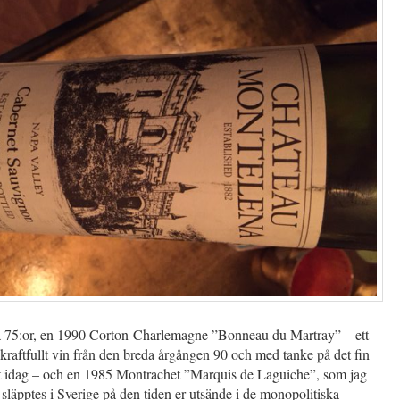
lla 75:or, en 1990 Corton-Charlemagne ”Bonneau du Martray” – ett
 kraftfullt vin från den breda årgången 90 och med tanke på det fin
tt idag – och en 1985 Montrachet ”Marquis de Laguiche”, som jag
 släpptes i Sverige på den tiden er utsände i de monopolitiska