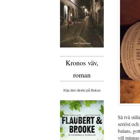
Kronos väv,
roman
Köp den direkt på Bokus
Så två sti
seriöst och
balans, go
vill minnas