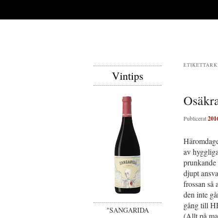
ETIKETTARK
Vintips
Osäkra
Publicerat
201
Häromdagen
av hyggliga
prunkande t
djupt ansva
frossan så 
den inte gå
gång till H
"SANGARIDA
(Allt på m