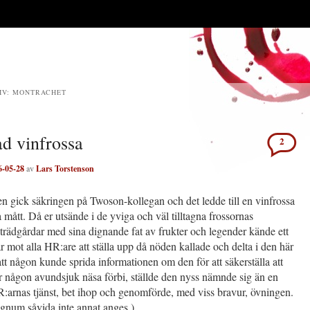
IV:
MONTRACHET
d vinfrossa
2
6-05-28
av
Lars Torstenson
 gick säkringen på Twoson-kollegan och det ledde till en vinfrossa
 mått. Då er utsände i de yviga och väl tilltagna frossornas
rädgårdar med sina dignande fat av frukter och legender kände ett
r mot alla HR:are att ställa upp då nöden kallade och delta i den här
att någon kunde sprida informationen om den för att säkerställa att
r någon avundsjuk näsa förbi, ställde den nyss nämnde sig än en
R:arnas tjänst, bet ihop och genomförde, med viss bravur, övningen.
agnum såvida inte annat anges.)