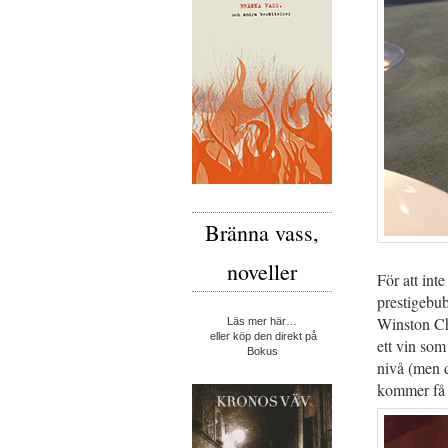
Bränna vass,
noveller
För att int
prestigebu
Winston Ch
Läs mer här…
eller köp den direkt på
ett vin som
Bokus
nivå (men d
kommer få 