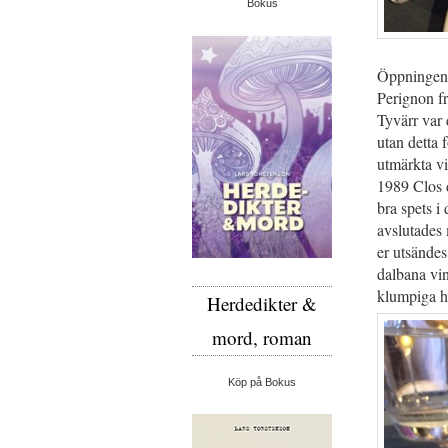
Bokus
Öppningen 
Perignon f
Tyvärr var 
utan detta 
utmärkta vi
1989 Clos d
bra spets 
avslutades
er utsände
dalbana vin
klumpiga hu
Herdedikter &
mord, roman
Köp på Bokus