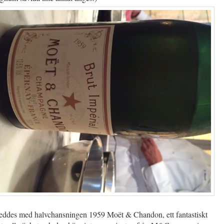
leddes med halvchansningen 1959 Moët & Chandon, ett fantastiskt