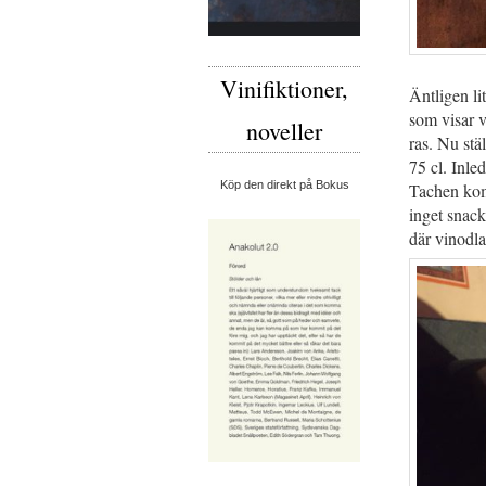
Vinifiktioner,
Äntligen li
som visar v
noveller
ras. Nu st
75 cl. Inle
Köp den direkt på Bokus
Tachen kom 
inget snack
där vinodl