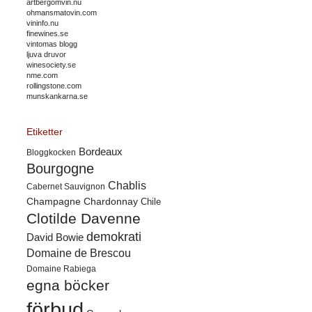
artbergomvin.nu
ohmansmatovin.com
vininfo.nu
finewines.se
vintomas blogg
ljuva druvor
winesociety.se
nme.com
rollingstone.com
munskankarna.se
Etiketter
Bordeaux
Bloggkocken
Bourgogne
Chablis
Cabernet Sauvignon
Champagne
Chardonnay
Chile
Clotilde Davenne
demokrati
David Bowie
Domaine de Brescou
Domaine Rabiega
egna böcker
förbud