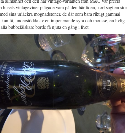
rsta allmänhet och den här vintage-varianten från M&C var precis
m husets vintageviner plägade vara på den här tiden, kort sagt en stor
 med sina urläckra mognadstoner, de där som bara riktigt gammal
kan få, understödda av en imponerande syra och mousse, en livlig
alla bubbelälskare borde få njuta en gång i livet.