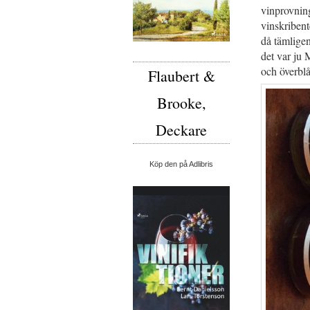
vinprovning
vinskribent
då tämligen
det var ju 
och överblå
Flaubert &
Brooke,
Deckare
Köp den på Adlibris