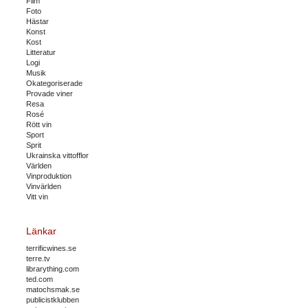
Film
Foto
Hästar
Konst
Kost
Litteratur
Logi
Musik
Okategoriserade
Provade viner
Resa
Rosé
Rött vin
Sport
Sprit
Ukrainska vittofflor
Världen
Vinproduktion
Vinvärlden
Vitt vin
Länkar
terrificwines.se
terre.tv
librarything.com
ted.com
matochsmak.se
publicistklubben