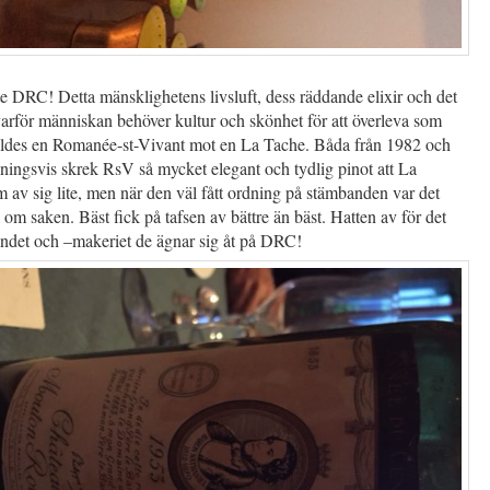
te DRC! Detta mänsklighetens livsluft, dess räddande elixir och det
arför människan behöver kultur och skönhet för att överleva som
älldes en Romanée-st-Vivant mot en La Tache. Båda från 1982 och
dningsvis skrek RsV så mycket elegant och tydlig pinot att La
av sig lite, men när den väl fått ordning på stämbanden var det
 om saken. Bäst fick på tafsen av bättre än bäst. Hatten av för det
andet och –makeriet de ägnar sig åt på DRC!