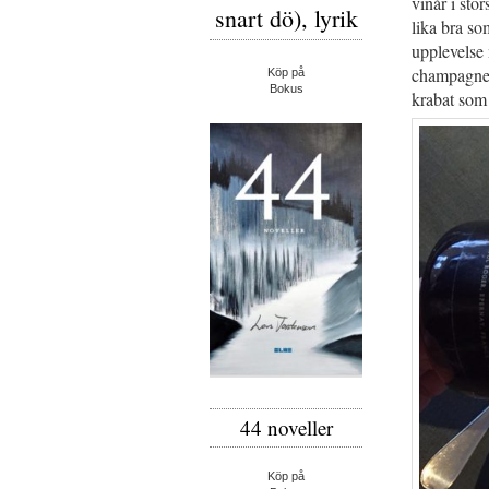
vinår i stö
snart dö), lyrik
lika bra so
upplevelse
champagne 
Köp på
Bokus
krabat som 
44 noveller
Köp på