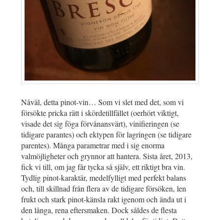
Nåväl, detta pinot-vin… Som vi slet med det, som vi
försökte pricka rätt i skördetillfället (oerhört viktigt,
visade det sig föga förvånansvärt), vinifieringen (se
tidigare parantes) och ektypen för lagringen (se tidigare
parentes). Många parametrar med i sig enorma
valmöjligheter och grynnor att hantera. Sista året, 2013,
fick vi till, om jag får tycka så själv, ett riktigt bra vin.
Tydlig pinot-karaktär, medelfylligt med perfekt balans
och, till skillnad från flera av de tidigare försöken, len
frukt och stark pinot-känsla rakt igenom och ända ut i
den långa, rena eftersmaken. Dock såldes de flesta