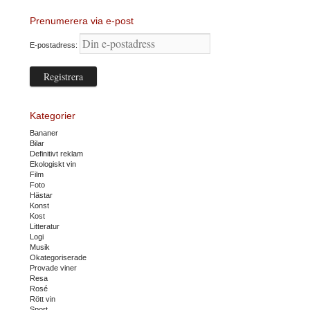
Prenumerera via e-post
E-postadress:
Kategorier
Bananer
Bilar
Definitivt reklam
Ekologiskt vin
Film
Foto
Hästar
Konst
Kost
Litteratur
Logi
Musik
Okategoriserade
Provade viner
Resa
Rosé
Rött vin
Sport