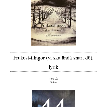
Frukost-flingor (vi ska ändå snart dö),
lyrik
Köp på
Bokus