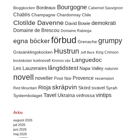
Bourgogne
Bordeaux
Cabernet Sauvignon
Bloggkocken
Chablis
Champagne
Chardonnay
Chile
Clotilde Davenne
demokrati
David Bowie
Domaine de Brescou
Domaine Rabiega
förbud
grumpy
egna böcker
Grenache
Hustrun
Gräsänklingskocken
King Crimson
Jeff Beck
Languedoc
kortnovell
kockskolan
Kronos väv
långtidstest
Les Lauzeraies
Napa Valley
naturvin
novell
noveller
Provence
recension
Pinot Noir
skräpvin
Rioja
Skörd
svavel
Syrah
Red Mountain
Tavel
vintips
Ukraina
Systembolaget
vinfrossa
Arkiv
augusti 2026
juli 2026
juni 2026
maj 2026