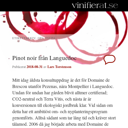
ETIKETTARKIV:
OPA TSUPA
Pinot noir från Languedoc
Publicerat
2018-08-31
av
Lars Torstenson
Mitt idag äldsta konsultuppdrag är det för Domaine de
Brescou utanför Pezenas, nära Montpellier i Languedoc.
Undan för undan har gården blivit alltmer certifierad;
CO2-neutral och Terra Vitis, och nästa år är
konversionen till ekologiskt jordbruk klar. Vid sidan om
detta har ett ambitiöst om- och nyplanteringsprogram
genomförts. Alltså sådant som tar lång tid och kräver stort
tålamod. 2006 då jag började arbeta med Domaine de