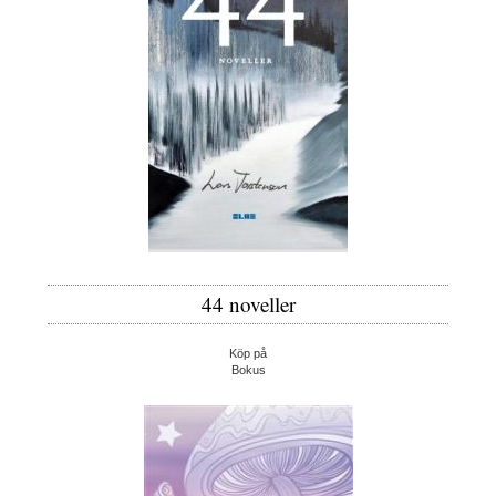
44 noveller
Köp på
Bokus