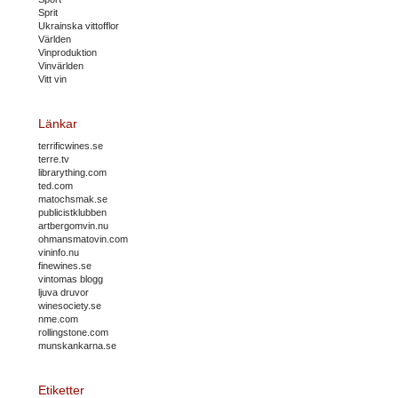
Sprit
Ukrainska vittofflor
Världen
Vinproduktion
Vinvärlden
Vitt vin
Länkar
terrificwines.se
terre.tv
librarything.com
ted.com
matochsmak.se
publicistklubben
artbergomvin.nu
ohmansmatovin.com
vininfo.nu
finewines.se
vintomas blogg
ljuva druvor
winesociety.se
nme.com
rollingstone.com
munskankarna.se
Etiketter