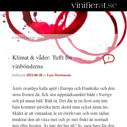
ETIKETTARKIV:
PEPS
Klimat & väder: Tufft för
2
vinbönderna
Publicerat
2021-06-28
av
Lars Torstenson
Årets ovanliga kalla april i Europa och Frankrike och den
stora frosten då, fick stor uppmärksamhet både i Sverige
och på annat håll. Rätt så. Det där är en frost som inte
bara kommer påverka årets skörd utan också nästa års.
Skälet är att vinrankan är en överlevare och som sådan
tenderar den att växa mer och ge mer frukt än normalt
året efter frosten. Är inte det bra då? Jo, men bara för den