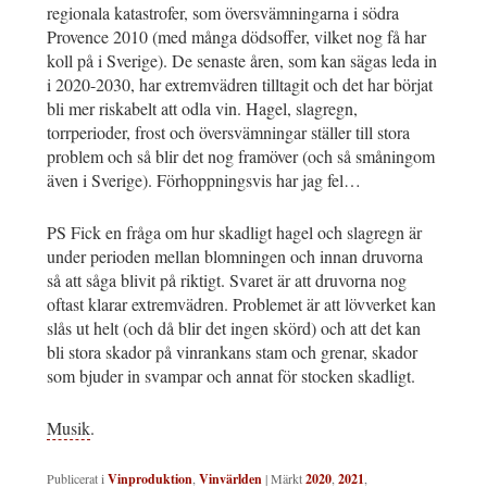
regionala katastrofer, som översvämningarna i södra
Provence 2010 (med många dödsoffer, vilket nog få har
koll på i Sverige). De senaste åren, som kan sägas leda in
i 2020-2030, har extremvädren tilltagit och det har börjat
bli mer riskabelt att odla vin. Hagel, slagregn,
torrperioder, frost och översvämningar ställer till stora
problem och så blir det nog framöver (och så småningom
även i Sverige). Förhoppningsvis har jag fel…
PS Fick en fråga om hur skadligt hagel och slagregn är
under perioden mellan blomningen och innan druvorna
så att såga blivit på riktigt. Svaret är att druvorna nog
oftast klarar extremvädren. Problemet är att lövverket kan
slås ut helt (och då blir det ingen skörd) och att det kan
bli stora skador på vinrankans stam och grenar, skador
som bjuder in svampar och annat för stocken skadligt.
Musik
.
Publicerat i
Vinproduktion
,
Vinvärlden
|
Märkt
2020
,
2021
,