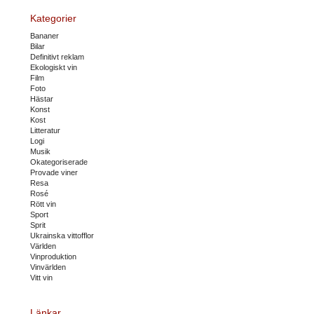
Kategorier
Bananer
Bilar
Definitivt reklam
Ekologiskt vin
Film
Foto
Hästar
Konst
Kost
Litteratur
Logi
Musik
Okategoriserade
Provade viner
Resa
Rosé
Rött vin
Sport
Sprit
Ukrainska vittofflor
Världen
Vinproduktion
Vinvärlden
Vitt vin
Länkar