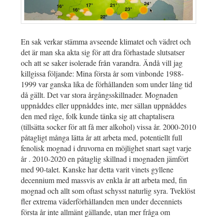
En sak verkar stämma avseende klimatet och vädret och
det är man ska akta sig för att dra förhastade slutsatser
och att se saker isolerade från varandra. Ändå vill jag
killgissa följande: Mina första år som vinbonde 1988-
1999 var ganska lika de förhållanden som under lång tid
då gällt. Det var stora årgångsskillnader. Mognaden
uppnåddes eller uppnåddes inte, mer sällan uppnåddes
den med råge, folk kunde tänka sig att chaptalisera
(tillsätta socker för att få mer alkohol) vissa år. 2000-2010
påtagligt många lätta år att arbeta med, potentiellt full
fenolisk mognad i druvorna en möjlighet snart sagt varje
år . 2010-2020 en påtaglig skillnad i mognaden jämfört
med 90-talet. Kanske har detta varit vinets gyllene
decennium med massvis av enkla år att arbeta med, fin
mognad och allt som oftast schysst naturlig syra. Tveklöst
fler extrema väderförhållanden men under decenniets
första år inte allmänt gällande, utan mer fråga om