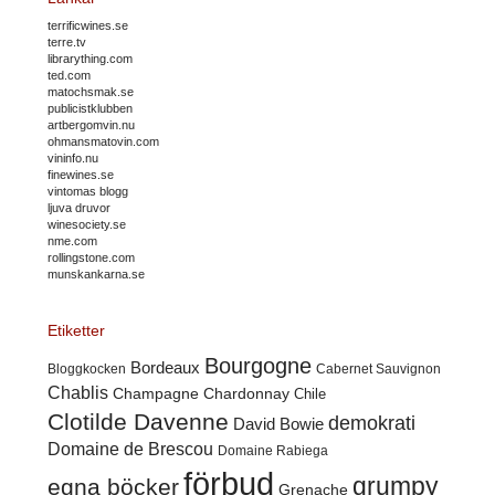
terrificwines.se
terre.tv
librarything.com
ted.com
matochsmak.se
publicistklubben
artbergomvin.nu
ohmansmatovin.com
vininfo.nu
finewines.se
vintomas blogg
ljuva druvor
winesociety.se
nme.com
rollingstone.com
munskankarna.se
Etiketter
Bourgogne
Bordeaux
Cabernet Sauvignon
Bloggkocken
Chablis
Champagne
Chardonnay
Chile
Clotilde Davenne
demokrati
David Bowie
Domaine de Brescou
Domaine Rabiega
förbud
grumpy
egna böcker
Grenache