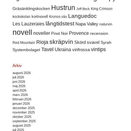
Hustrun
Gräsänklingskocken
King Crimson
Jeff Beck
Languedoc
kortnovell
kockskolan
Kronos väv
långtidstest
Les Lauzeraies
Napa Valley
naturvin
novell
noveller
Provence
recension
Pinot Noir
skräpvin
Rioja
Skörd
svavel
Syrah
Red Mountain
Tavel
vintips
Ukraina
Systembolaget
vinfrossa
Arkiv
augusti 2026
juli 2026
juni 2026
maj 2026
april 2026
mars 2026
februari 2026
januari 2026
december 2025
november 2025
oktober 2025
september 2025
augusti 2025
juli 2025