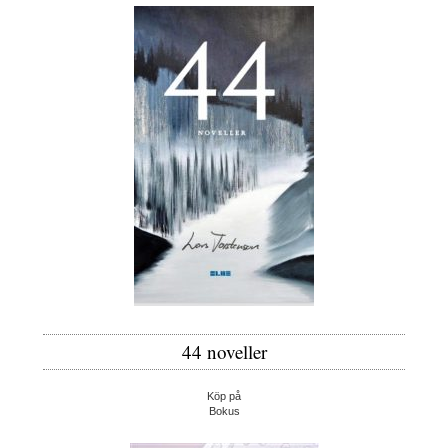
44 noveller
Köp på
Bokus