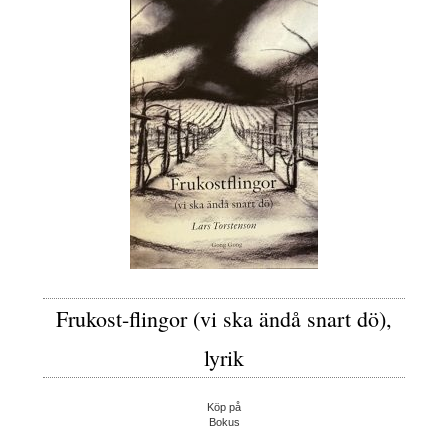
Frukost-flingor (vi ska ändå snart dö),
lyrik
Köp på
Bokus