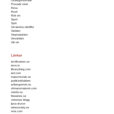
Okategoriserade
Provade viner
Resa
Rosé
Rött vin
Sport
Sprit
Ukrainska vittofflor
Världen
Vinproduktion
Vinvärlden
Vitt vin
Länkar
terrificwines.se
terre.tv
librarything.com
ted.com
matochsmak.se
publicistklubben
artbergomvin.nu
ohmansmatovin.com
vininfo.nu
finewines.se
vintomas blogg
ljuva druvor
winesociety.se
nme.com