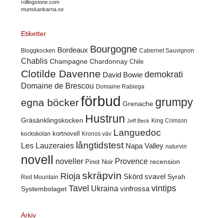
rollingstone.com
munskankarna.se
Etiketter
Bourgogne
Bordeaux
Cabernet Sauvignon
Bloggkocken
Chablis
Champagne
Chardonnay
Chile
Clotilde Davenne
demokrati
David Bowie
Domaine de Brescou
Domaine Rabiega
förbud
grumpy
egna böcker
Grenache
Hustrun
Gräsänklingskocken
King Crimson
Jeff Beck
Languedoc
kortnovell
kockskolan
Kronos väv
långtidstest
Les Lauzeraies
Napa Valley
naturvin
novell
noveller
Provence
recension
Pinot Noir
skräpvin
Rioja
Skörd
svavel
Syrah
Red Mountain
Tavel
vintips
Ukraina
Systembolaget
vinfrossa
Arkiv