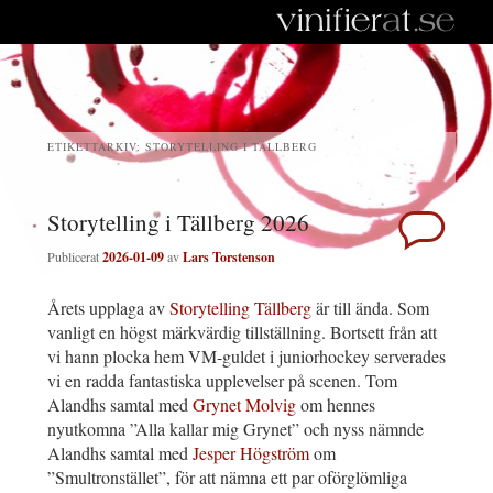
ETIKETTARKIV:
STORYTELLING I TÄLLBERG
Storytelling i Tällberg 2026
Publicerat
2026-01-09
av
Lars Torstenson
Årets upplaga av
Storytelling Tällberg
är till ända. Som
vanligt en högst märkvärdig tillställning. Bortsett från att
vi hann plocka hem VM-guldet i juniorhockey serverades
vi en radda fantastiska upplevelser på scenen. Tom
Alandhs samtal med
Grynet Molvig
om hennes
nyutkomna ”Alla kallar mig Grynet” och nyss nämnde
Alandhs samtal med
Jesper Högström
om
”Smultronstället”, för att nämna ett par oförglömliga