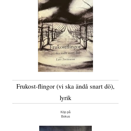
Frukost-flingor (vi ska ändå snart dö),
lyrik
Köp på
Bokus