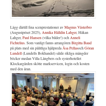
Lägg därtill fina scenprestationer av
Magnus Västerbro
(Augustpriset 2025),
Annika Hälldin Lahger
, Håkan
Lahger,
Paul Hansen
(vilka bilder!) och
Anneli
Fichtelius
. Som vanligt fanns arrangören
Birgitta Baud
på plats med sin pålitliga hjälpreda
Åsa Pellas
och
Göran
Lundell
(Lundells Bokhandel) sålde rikliga mängder
böcker medan Villa Långbers och systerhotellet
Klockargården skötte markservicen, login och kosten
med den äran.