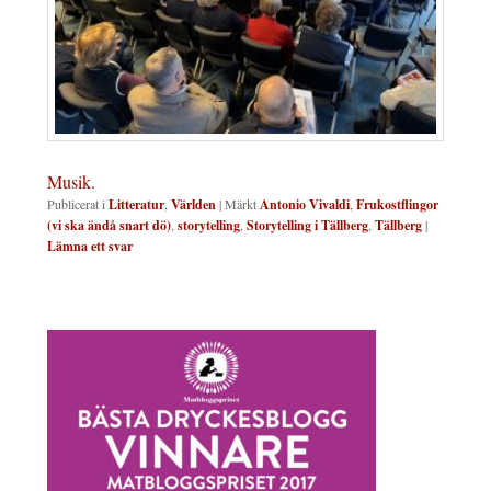
Musik.
Publicerat i
Litteratur
,
Världen
|
Märkt
Antonio Vivaldi
,
Frukostflingor
(vi ska ändå snart dö)
,
storytelling
,
Storytelling i Tällberg
,
Tällberg
|
Lämna ett svar