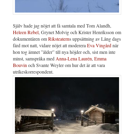
Själv hade jag nöjet att få samtala med Tom Alandh,
Heleen Rebel
, Grynet Molvig och Krister Henriksson om
dokumentären om
Riksteatern
s uppsättning av Lång dags
färd mot natt, vidare nöjet att moderera
Eva Vingård
när
hon tog ämnet ”ålder” till nya höjder och, sist men inte
minst, samspråka med
Anna-Lena Laurén
,
Emma
Bouvin
och Svante Weyler om hur det är att vara
utrikeskorrespondent.