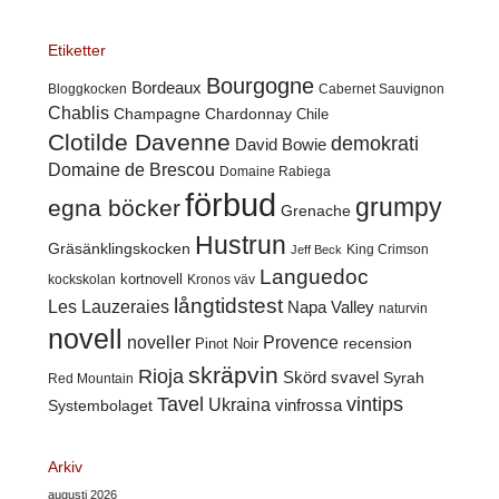
Etiketter
Bourgogne
Bordeaux
Cabernet Sauvignon
Bloggkocken
Chablis
Champagne
Chardonnay
Chile
Clotilde Davenne
demokrati
David Bowie
Domaine de Brescou
Domaine Rabiega
förbud
grumpy
egna böcker
Grenache
Hustrun
Gräsänklingskocken
King Crimson
Jeff Beck
Languedoc
kortnovell
kockskolan
Kronos väv
långtidstest
Les Lauzeraies
Napa Valley
naturvin
novell
noveller
Provence
recension
Pinot Noir
skräpvin
Rioja
Skörd
svavel
Syrah
Red Mountain
Tavel
vintips
Ukraina
Systembolaget
vinfrossa
Arkiv
augusti 2026