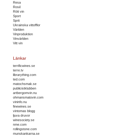
Resa
Rosé
Rött vin
Sport
Sprit
Ukrainska vittofflor
Världen
Vinproduktion
Vinvärlden
Vitt vin
Länkar
terrificwines.se
terre.tv
librarything.com
ted.com
matochsmak.se
publicistklubben
artbergomvin.nu
ohmansmatovin.com
vininfo.nu
finewines.se
vintomas blogg
ljuva druvor
winesociety.se
nme.com
rollingstone.com
munskankarna.se