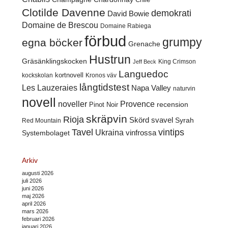
Clotilde Davenne
demokrati
David Bowie
Domaine de Brescou
Domaine Rabiega
förbud
grumpy
egna böcker
Grenache
Hustrun
Gräsänklingskocken
King Crimson
Jeff Beck
Languedoc
kortnovell
kockskolan
Kronos väv
långtidstest
Les Lauzeraies
Napa Valley
naturvin
novell
noveller
Provence
recension
Pinot Noir
skräpvin
Rioja
Skörd
svavel
Syrah
Red Mountain
Tavel
vintips
Ukraina
Systembolaget
vinfrossa
Arkiv
augusti 2026
juli 2026
juni 2026
maj 2026
april 2026
mars 2026
februari 2026
januari 2026