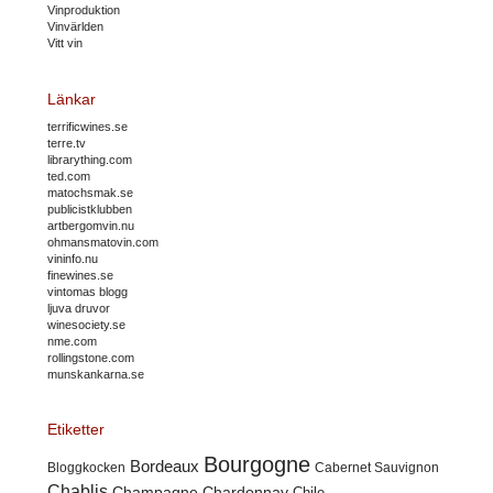
Vinproduktion
Vinvärlden
Vitt vin
Länkar
terrificwines.se
terre.tv
librarything.com
ted.com
matochsmak.se
publicistklubben
artbergomvin.nu
ohmansmatovin.com
vininfo.nu
finewines.se
vintomas blogg
ljuva druvor
winesociety.se
nme.com
rollingstone.com
munskankarna.se
Etiketter
Bourgogne
Bordeaux
Cabernet Sauvignon
Bloggkocken
Chablis
Champagne
Chardonnay
Chile