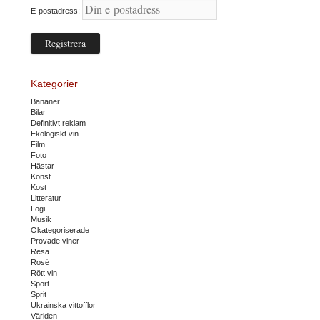
E-postadress:
Kategorier
Bananer
Bilar
Definitivt reklam
Ekologiskt vin
Film
Foto
Hästar
Konst
Kost
Litteratur
Logi
Musik
Okategoriserade
Provade viner
Resa
Rosé
Rött vin
Sport
Sprit
Ukrainska vittofflor
Världen