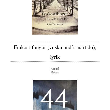
Frukost-flingor (vi ska ändå snart dö),
lyrik
Köp på
Bokus