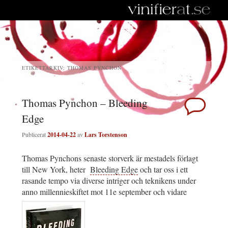
ETIKETTARKIV:
THOMAS PYNCHON
Thomas Pynchon – Bleeding
Edge
Publicerat
2014-04-22
av
Lars Torstenson
Thomas Pynchons senaste storverk är mestadels förlagt
till New York, heter
Bleeding Edge
och tar oss i ett
rasande tempo via diverse intriger och teknikens under
anno millennieskiftet mot 11e september och vidare