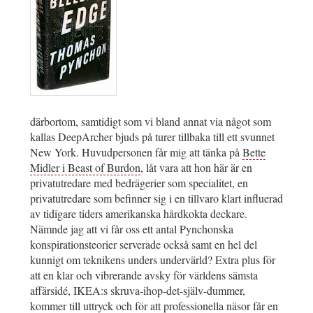
därbortom, samtidigt som vi bland annat via något som
kallas DeepArcher bjuds på turer tillbaka till ett svunnet
New York. Huvudpersonen får mig att tänka på
Bette
Midler i Beast of Burdon
, låt vara att hon här är en
privatutredare med bedrägerier som specialitet, en
privatutredare som befinner sig i en tillvaro klart influerad
av tidigare tiders amerikanska hårdkokta deckare.
Nämnde jag att vi får oss ett antal Pynchonska
konspirationsteorier serverade också samt en hel del
kunnigt om teknikens unders undervärld? Extra plus för
att en klar och vibrerande avsky för världens sämsta
affärsidé, IKEA:s skruva-ihop-det-själv-dummer,
kommer till uttryck och för att professionella näsor får en