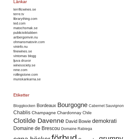
Länkar
terrificwines.se
terre.tv
librarything.com
ted.com
matochsmak.se
publicistklubben
artbergomvin.nu
ohmansmatovin.com
vininfo.nu
finewines.se
vintomas blogg
ljuva druvor
winesociety.se
nme.com
rollingstone.com
munskankarna.se
Etiketter
Bourgogne
Bordeaux
Cabernet Sauvignon
Bloggkocken
Chablis
Champagne
Chardonnay
Chile
Clotilde Davenne
demokrati
David Bowie
Domaine de Brescou
Domaine Rabiega
förbud
grumpy
egna böcker