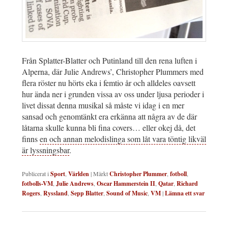
Från Splatter-Blatter och Putinland till den rena luften i
Alperna, där Julie Andrews’, Christopher Plummers med
flera röster nu hörts eka i femtio år och alldeles oavsett
hur ända ner i grunden vissa av oss under ljusa perioder i
livet dissat denna musikal så måste vi idag i en mer
sansad och genomtänkt era erkänna att några av de där
låtarna skulle kunna bli fina covers… eller okej då, det
finns
en och annan melodislinga som låt vara töntig likväl
är lyssningsbar
.
Publicerat i
Sport
,
Världen
|
Märkt
Christopher Plummer
,
fotboll
,
fotbolls-VM
,
Julie Andrews
,
Oscar Hammerstein II
,
Qatar
,
Richard
Rogers
,
Ryssland
,
Sepp Blatter
,
Sound of Music
,
VM
|
Lämna ett svar