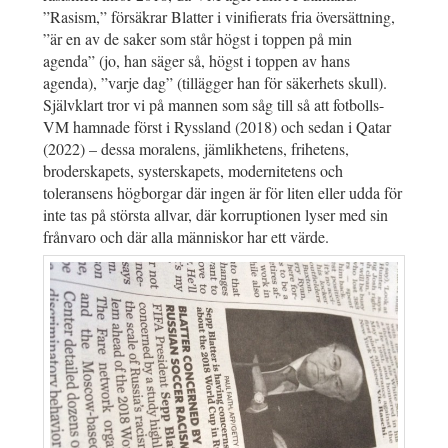
”Rasism,” försäkrar Blatter i vinifierats fria översättning,
”är en av de saker som står högst i toppen på min
agenda” (jo, han säger så, högst i toppen av hans
agenda), ”varje dag” (tillägger han för säkerhets skull).
Självklart tror vi på mannen som såg till så att fotbolls-
VM hamnade först i Ryssland (2018) och sedan i Qatar
(2022) – dessa moralens, jämlikhetens, frihetens,
broderskapets, systerskapets, modernitetens och
toleransens högborgar där ingen är för liten eller udda för
inte tas på största allvar, där korruptionen lyser med sin
frånvaro och där alla människor har ett värde.