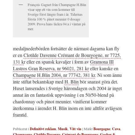
François Gagnet från Champagne H.Blin
visar upp ett vin som kommer till
Sverige först längre fram i år. Tidernas
första 100 % pinot meunier 0 dosage
2009. Prova hans läckra 04:a i väntan på
mer.
medaljnederbörden fortsätter de närmast dagarna kan fly
er en
Clotilde Davenne Crémant de Bourgogne, nr 7725,
131 k
r eller en spansk kavaljer i form av
Gramona III
Lustros Gran Reserva, nr 96021, 281 kr
eller kanske en
Champagne H.Blin 2004, nr 77742, 381 kr
. Ni som ännu
inte stiftat bekantskap med
H. Blin
bör snarast göra det.
Huset lanserades i Sverige häromdagen och 2004 är inget
annat än en fantastisk uppvisning i en 50/50-blend på
chardonnay och pinot meunier. vinifierat kommer
återkomma i ärendet H. Blin inom en inte alltför avlägsen
framtid.
Publicerat i
Definitivt reklam
,
Musik
,
Vitt vin
|
Märkt
Bourgogne
,
Cava
,
Champagne
,
Clotilde Davenne
,
Crémant de Bourgogne
,
Goober &