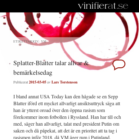
ETIKETTARKIV:
VM
Splatter-Blatter talar allvar &
bemärkelsedag
Publicerat
2015-03-05
av
Lars Torstenson
I bland annat USA Today kan den hågade se en Sepp
Blatter iförd ett mycket allvarligt ansiktsuttryck säga att
han är ytterst oroad över den öppna rasism som
förekommer inom fotbollen i Ryssland. Han har till och
med, säger han allvarligt, talat med president Putin om
saken och då påpekat, att det är en prioritet att ta tag i
rasismen inför 2018, då VM äger rum i Putinland.