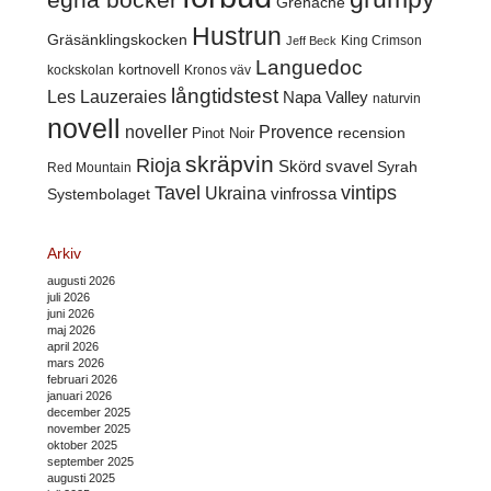
Grenache
Hustrun
Gräsänklingskocken
King Crimson
Jeff Beck
Languedoc
kortnovell
kockskolan
Kronos väv
långtidstest
Les Lauzeraies
Napa Valley
naturvin
novell
noveller
Provence
recension
Pinot Noir
skräpvin
Rioja
Skörd
svavel
Syrah
Red Mountain
Tavel
vintips
Ukraina
Systembolaget
vinfrossa
Arkiv
augusti 2026
juli 2026
juni 2026
maj 2026
april 2026
mars 2026
februari 2026
januari 2026
december 2025
november 2025
oktober 2025
september 2025
augusti 2025