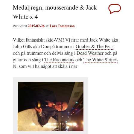
Medaljregn, mousserande & Jack
White x 4
Publicerat
2015-02-26
av
Lars Torstenson
Vilket fantastiskt skid-VM! Vi firar med Jack White aka
John Gills aka Doc på trummor i
Goober & The Peas
och på trummor och delvis sång i
Dead Weather
och på
gitarr och sång i
The Raconteurs
och
The White Stripes
.
Ni som vill ha något att skåla i när