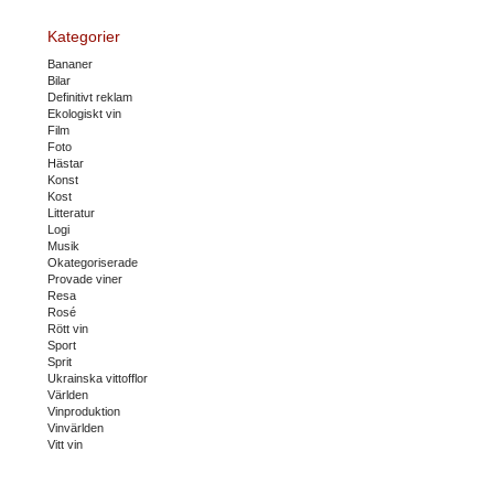
Kategorier
Bananer
Bilar
Definitivt reklam
Ekologiskt vin
Film
Foto
Hästar
Konst
Kost
Litteratur
Logi
Musik
Okategoriserade
Provade viner
Resa
Rosé
Rött vin
Sport
Sprit
Ukrainska vittofflor
Världen
Vinproduktion
Vinvärlden
Vitt vin