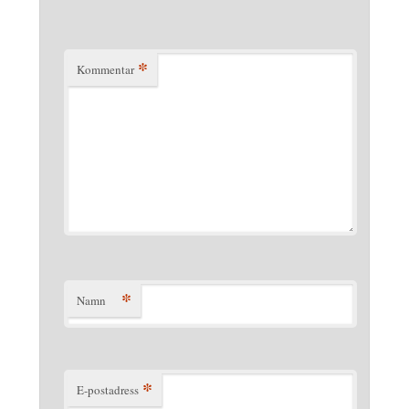
*
Kommentar
*
Namn
*
E-postadress