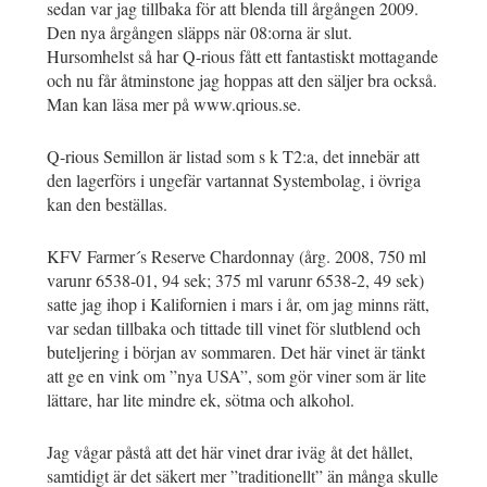
sedan var jag tillbaka för att blenda till årgången 2009.
Den nya årgången släpps när 08:orna är slut.
Hursomhelst så har Q-rious fått ett fantastiskt mottagande
och nu får åtminstone jag hoppas att den säljer bra också.
Man kan läsa mer på www.qrious.se.
Q-rious Semillon är listad som s k T2:a, det innebär att
den lagerförs i ungefär vartannat Systembolag, i övriga
kan den beställas.
KFV Farmer´s Reserve Chardonnay (årg. 2008, 750 ml
varunr 6538-01, 94 sek; 375 ml varunr 6538-2, 49 sek)
satte jag ihop i Kalifornien i mars i år, om jag minns rätt,
var sedan tillbaka och tittade till vinet för slutblend och
buteljering i början av sommaren. Det här vinet är tänkt
att ge en vink om ”nya USA”, som gör viner som är lite
lättare, har lite mindre ek, sötma och alkohol.
Jag vågar påstå att det här vinet drar iväg åt det hållet,
samtidigt är det säkert mer ”traditionellt” än många skulle