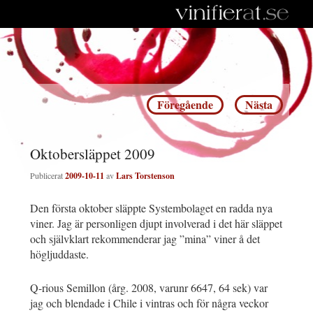
Inläggsnavigering
Föregående
Nästa
Oktobersläppet 2009
Publicerat
2009-10-11
av
Lars Torstenson
Den första oktober släppte Systembolaget en radda nya
viner. Jag är personligen djupt involverad i det här släppet
och självklart rekommenderar jag ”mina” viner å det
högljuddaste.
Q-rious Semillon (årg. 2008, varunr 6647, 64 sek) var
jag och blendade i Chile i vintras och för några veckor