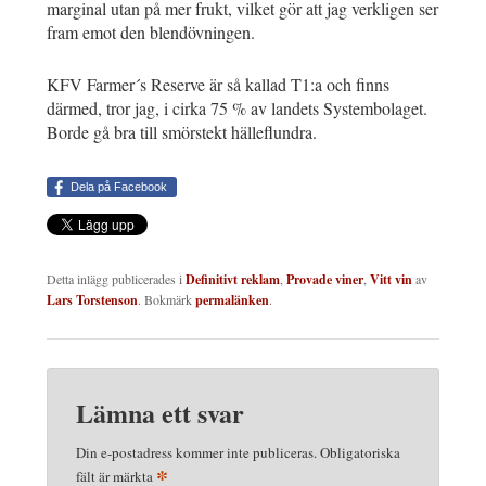
marginal utan på mer frukt, vilket gör att jag verkligen ser
fram emot den blendövningen.
KFV Farmer´s Reserve är så kallad T1:a och finns
därmed, tror jag, i cirka 75 % av landets Systembolaget.
Borde gå bra till smörstekt hälleflundra.
Dela på Facebook
Detta inlägg publicerades i
Definitivt reklam
,
Provade viner
,
Vitt vin
av
Lars Torstenson
. Bokmärk
permalänken
.
Lämna ett svar
Din e-postadress kommer inte publiceras.
Obligatoriska
*
fält är märkta