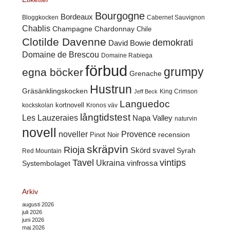
Bourgogne
Bordeaux
Cabernet Sauvignon
Bloggkocken
Chablis
Champagne
Chardonnay
Chile
Clotilde Davenne
demokrati
David Bowie
Domaine de Brescou
Domaine Rabiega
förbud
grumpy
egna böcker
Grenache
Hustrun
Gräsänklingskocken
King Crimson
Jeff Beck
Languedoc
kortnovell
kockskolan
Kronos väv
långtidstest
Les Lauzeraies
Napa Valley
naturvin
novell
noveller
Provence
recension
Pinot Noir
skräpvin
Rioja
Skörd
svavel
Syrah
Red Mountain
Tavel
vintips
Ukraina
Systembolaget
vinfrossa
Arkiv
augusti 2026
juli 2026
juni 2026
maj 2026