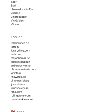
Sport
Sprit
Ukrainska vittofflor
Världen
Vinproduktion
Vinvärlden
Vitt vin
Länkar
terrificwines.se
terre.tv
librarything.com
ted.com
matochsmak.se
publicistklubben
artbergomvin.nu
ohmansmatovin.com
vininfo.nu
finewines.se
vintomas blogg
ljuva druvor
winesociety.se
nme.com
rollingstone.com
munskankarna.se
Etiketter