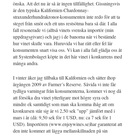
önska. Att det nu är så är ingen tillfällighet. Gissningsvis
är den typiska Kalifornien-Chardonnay-
straxunderhundrakronor-konsumenten inte redo för att ta
steget från smör och ett uns restsötma bara så där. I alla
fall resonerade vi (alltså vinets svenska importör (min
uppdragsgivare) och jag) i de banorna när vi bestämde
hur vinet skulle vara. Huruvida vi har rätt eller fel lär
konsumenten snart visa oss. Vi kan i alla fall glädja oss åt
att Systembolaget köpte in det här vinet i konkurrens med
många andra.
I vinter åker jag tillbaka till Kalifornien och sätter ihop
årgången 2009 av Farmer´s Reserve. Såvida vi inte får
tydliga varningar från konsumenterna, kommer vi nog då
att försöka dra vinet ytterligare mot högre syra och
mindre ek samtidigt som man ska komma ihåg att om
kronkursen står sig är vi 2,50 sek ”upp” jämfört med i
mars i år (då: 9,50 sek för 1 USD, nu: ca 7 sek för 1
USD). Importören (www.enjoywines.se)har garanterat att
den inte kommer att lägga mellanskillnaden på sin