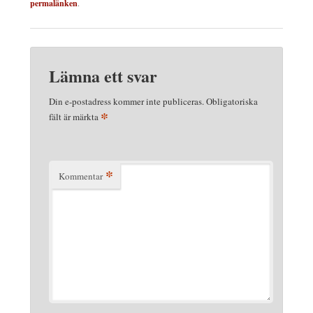
permalänken
.
Lämna ett svar
Din e-postadress kommer inte publiceras.
Obligatoriska
*
fält är märkta
*
Kommentar