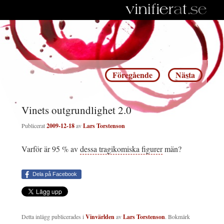
Inläggsnavigering
Föregående
Nästa
Vinets outgrundlighet 2.0
Publicerat
2009-12-18
av
Lars Torstenson
Varför är 95 % av
dessa tragikomiska figurer
män?
Dela på Facebook
Detta inlägg publicerades i
Vinvärlden
av
Lars Torstenson
. Bokmärk