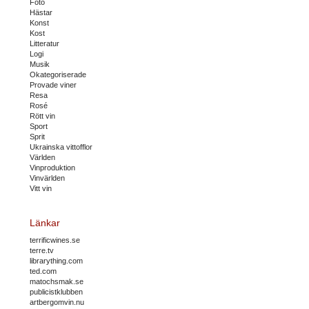
Foto
Hästar
Konst
Kost
Litteratur
Logi
Musik
Okategoriserade
Provade viner
Resa
Rosé
Rött vin
Sport
Sprit
Ukrainska vittofflor
Världen
Vinproduktion
Vinvärlden
Vitt vin
Länkar
terrificwines.se
terre.tv
librarything.com
ted.com
matochsmak.se
publicistklubben
artbergomvin.nu