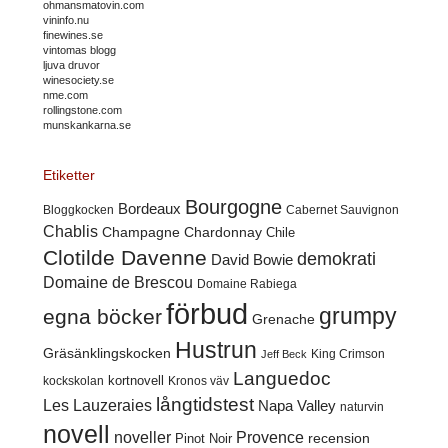
ohmansmatovin.com
vininfo.nu
finewines.se
vintomas blogg
ljuva druvor
winesociety.se
nme.com
rollingstone.com
munskankarna.se
Etiketter
Bourgogne
Bordeaux
Cabernet Sauvignon
Bloggkocken
Chablis
Champagne
Chardonnay
Chile
Clotilde Davenne
demokrati
David Bowie
Domaine de Brescou
Domaine Rabiega
förbud
grumpy
egna böcker
Grenache
Hustrun
Gräsänklingskocken
King Crimson
Jeff Beck
Languedoc
kortnovell
kockskolan
Kronos väv
långtidstest
Les Lauzeraies
Napa Valley
naturvin
novell
noveller
Provence
recension
Pinot Noir