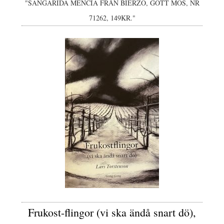
"SANGARIDA MENCIA FRÅN BIERZO, GÔTT MOS, NR
71262, 149KR."
Frukost-flingor (vi ska ändå snart dö),