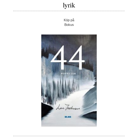
lyrik
Köp på
Bokus