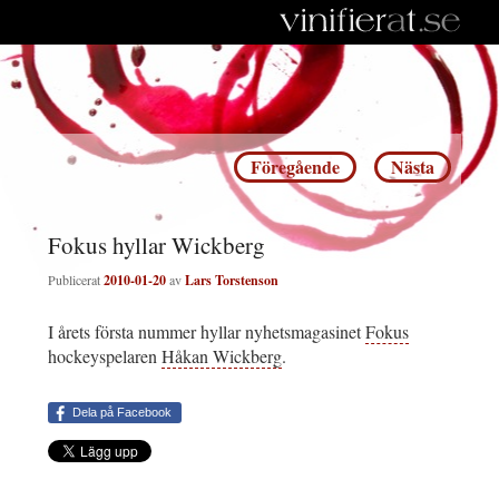
Inläggsnavigering
Föregående
Nästa
Fokus hyllar Wickberg
Publicerat
2010-01-20
av
Lars Torstenson
I årets första nummer hyllar nyhetsmagasinet
Fokus
hockeyspelaren
Håkan Wickberg
.
Dela på Facebook