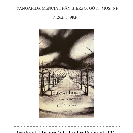
"SANGARIDA MENCIA FRÅN BIERZO, GÔTT MOS, NR
71262, 149KR."
Frukost-flingor (vi ska ändå snart dö),