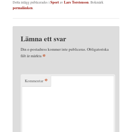
Detta inlägg publicerades i
Sport
av
Lars Torstenson
. Bokmärk
permalänken
.
Lämna ett svar
Din e-postadress kommer inte publiceras.
Obligatoriska
*
fält är märkta
*
Kommentar