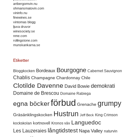
artbergomvin.nu
ohmansmatovin.com
vininfo.nu
finewines.se
vintomas blogg
ljuva druvor
winesociety.se
nme.com
rollingstone.com
munskankarna.se
Etiketter
Bourgogne
Bordeaux
Cabernet Sauvignon
Bloggkocken
Chablis
Champagne
Chardonnay
Chile
Clotilde Davenne
demokrati
David Bowie
Domaine de Brescou
Domaine Rabiega
förbud
grumpy
egna böcker
Grenache
Hustrun
Gräsänklingskocken
King Crimson
Jeff Beck
Languedoc
kortnovell
kockskolan
Kronos väv
långtidstest
Les Lauzeraies
Napa Valley
naturvin