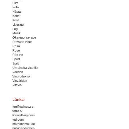
Film
Foto
Hästar
Konst
Kost
Litteratur
Logi
Musik
Okategoriserade
Provade viner
Resa
Rosé
Rött vin
Sport
Sprit
Ukrainska vittofflor
Världen
Vinproduktion
Vinvärlden
Vitt vin
Länkar
terrificwines.se
terre.tv
librarything.com
ted.com
matochsmak.se
publicistklubben