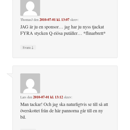
ThomasJ
den
2010-07-01 kl. 13:07
skrev:
JAG är ju en sponsor… jag har ju nyss tjackat
FYRA stycken Q-riösa putäller… *flinarbrett*
↓
Svara
Lars
den
2010-07-01 kl. 13:12
skrev:
Man tackar! Och jag ska naturligtvis se till så att
överskottet från de här pannorna går till en ny
bil.