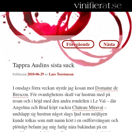
Inläggsnavigering
Föregående
Nästa
Tappra Audins sista suck
Publicerat
2010-06-29
av
Lars Torstenson
I onsdags förra veckan styrde jag kosan mot
Domaine de
Brescou
. För ovanlighetens skull var hustrun med på
resan och i höjd med den andra rondellen i Le Val – där
Angelina och Brad köpt vackra
Château Miraval
–
undslapp sig hustrun något slags ljud som möjligen
kunde tolkas som mitt namn kört i en ordförvrängare och
plötsligt befann jag mig farlig nära bakändan på en