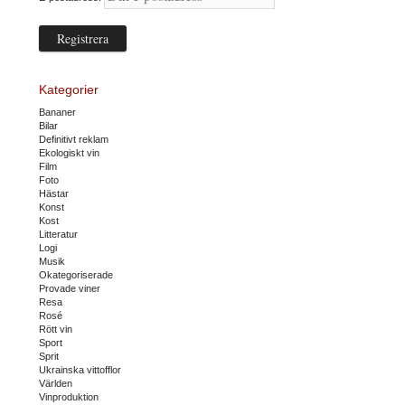
Kategorier
Bananer
Bilar
Definitivt reklam
Ekologiskt vin
Film
Foto
Hästar
Konst
Kost
Litteratur
Logi
Musik
Okategoriserade
Provade viner
Resa
Rosé
Rött vin
Sport
Sprit
Ukrainska vittofflor
Världen
Vinproduktion