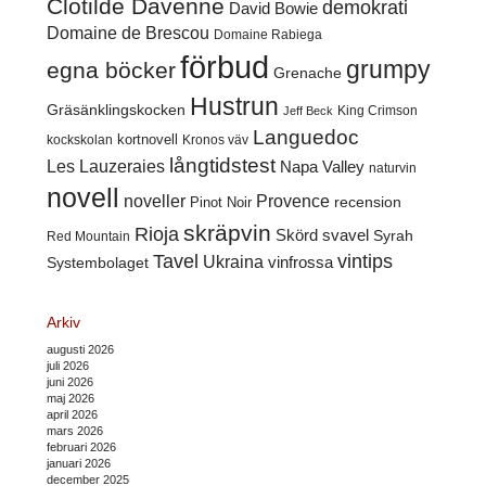
Clotilde Davenne
demokrati
David Bowie
Domaine de Brescou
Domaine Rabiega
förbud
grumpy
egna böcker
Grenache
Hustrun
Gräsänklingskocken
King Crimson
Jeff Beck
Languedoc
kortnovell
kockskolan
Kronos väv
långtidstest
Les Lauzeraies
Napa Valley
naturvin
novell
noveller
Provence
recension
Pinot Noir
skräpvin
Rioja
Skörd
svavel
Syrah
Red Mountain
Tavel
vintips
Ukraina
Systembolaget
vinfrossa
Arkiv
augusti 2026
juli 2026
juni 2026
maj 2026
april 2026
mars 2026
februari 2026
januari 2026
december 2025