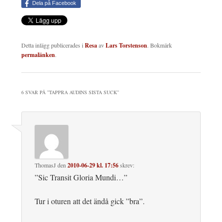
Dela på Facebook
Detta inlägg publicerades i
Resa
av
Lars Torstenson
. Bokmärk
permalänken
.
6 SVAR PÅ ”
TAPPRA AUDINS SISTA SUCK
”
ThomasJ
den
2010-06-29 kl. 17:56
skrev:
”Sic Transit Gloria Mundi…”
Tur i oturen att det ändå gick ”bra”.