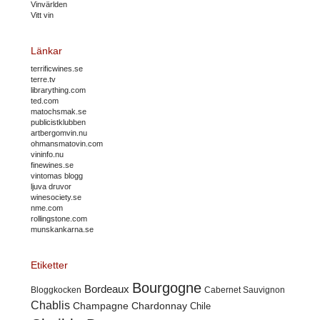
Vinvärlden
Vitt vin
Länkar
terrificwines.se
terre.tv
librarything.com
ted.com
matochsmak.se
publicistklubben
artbergomvin.nu
ohmansmatovin.com
vininfo.nu
finewines.se
vintomas blogg
ljuva druvor
winesociety.se
nme.com
rollingstone.com
munskankarna.se
Etiketter
Bourgogne
Bordeaux
Cabernet Sauvignon
Bloggkocken
Chablis
Champagne
Chardonnay
Chile