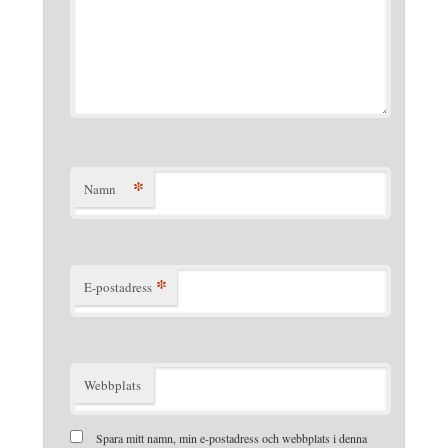
*
Namn
*
E-postadress
Webbplats
Spara mitt namn, min e-postadress och webbplats i denna