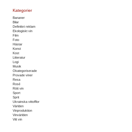
Kategorier
Bananer
Bilar
Definitivt reklam
Ekologiskt vin
Film
Foto
Hästar
Konst
Kost
Litteratur
Logi
Musik
Okategoriserade
Provade viner
Resa
Rosé
Rött vin
Sport
Sprit
Ukrainska vittofflor
Världen
Vinproduktion
Vinvärlden
Vitt vin