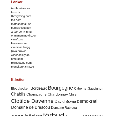
Länkar
terrificwines.se
terre.tv
librarything.com
ted.com
matochsmak.se
publicistklubben
artbergomvin.nu
ohmansmatovin.com
vininfo.nu
finewines.se
vintomas blogg
ljuva druvor
winesociety.se
nme.com
rollingstone.com
munskankarna.se
Etiketter
Bourgogne
Bordeaux
Cabernet Sauvignon
Bloggkocken
Chablis
Champagne
Chardonnay
Chile
Clotilde Davenne
demokrati
David Bowie
Domaine de Brescou
Domaine Rabiega
förbud