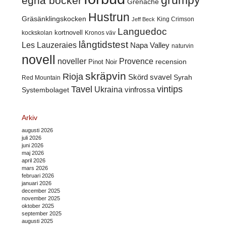
grumpy
egna böcker
Grenache
Hustrun
Gräsänklingskocken
King Crimson
Jeff Beck
Languedoc
kortnovell
kockskolan
Kronos väv
långtidstest
Les Lauzeraies
Napa Valley
naturvin
novell
noveller
Provence
recension
Pinot Noir
skräpvin
Rioja
Skörd
svavel
Syrah
Red Mountain
Tavel
vintips
Ukraina
Systembolaget
vinfrossa
Arkiv
augusti 2026
juli 2026
juni 2026
maj 2026
april 2026
mars 2026
februari 2026
januari 2026
december 2025
november 2025
oktober 2025
september 2025
augusti 2025