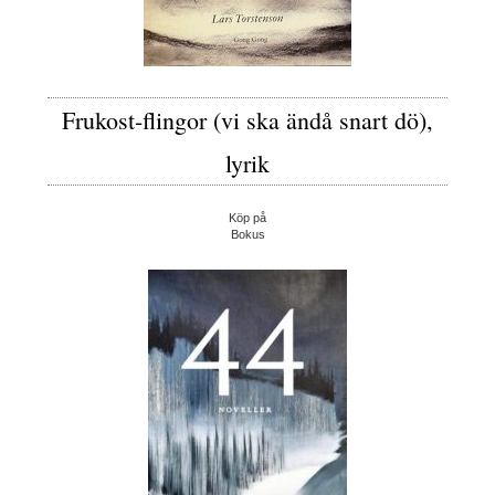
Frukost-flingor (vi ska ändå snart dö),
lyrik
Köp på
Bokus