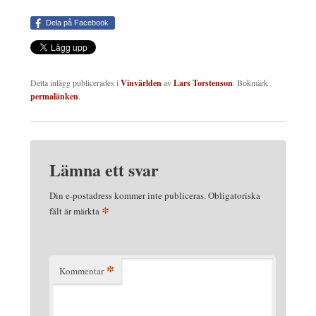
Dela på Facebook
Detta inlägg publicerades i
Vinvärlden
av
Lars Torstenson
. Bokmärk
permalänken
.
Lämna ett svar
Din e-postadress kommer inte publiceras.
Obligatoriska
*
fält är märkta
*
Kommentar