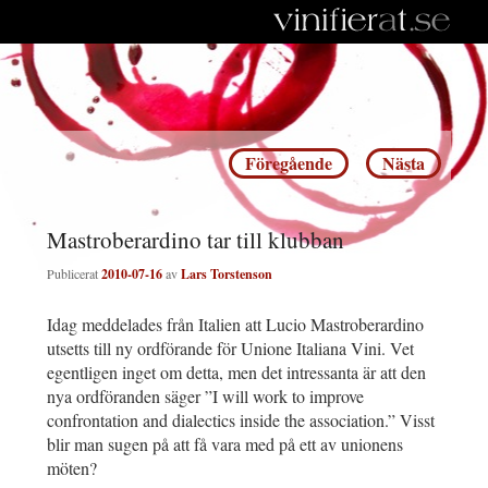
Inläggsnavigering
Föregående
Nästa
Mastroberardino tar till klubban
Publicerat
2010-07-16
av
Lars Torstenson
Idag meddelades från Italien att Lucio Mastroberardino
utsetts till ny ordförande för Unione Italiana Vini. Vet
egentligen inget om detta, men det intressanta är att den
nya ordföranden säger ”I will work to improve
confrontation and dialectics inside the association.” Visst
blir man sugen på att få vara med på ett av unionens
möten?