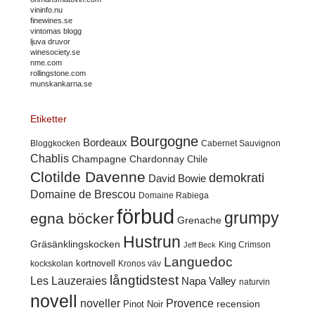
vininfo.nu
finewines.se
vintomas blogg
ljuva druvor
winesociety.se
nme.com
rollingstone.com
munskankarna.se
Etiketter
Bourgogne
Bordeaux
Cabernet Sauvignon
Bloggkocken
Chablis
Champagne
Chardonnay
Chile
Clotilde Davenne
demokrati
David Bowie
Domaine de Brescou
Domaine Rabiega
förbud
grumpy
egna böcker
Grenache
Hustrun
Gräsänklingskocken
King Crimson
Jeff Beck
Languedoc
kortnovell
kockskolan
Kronos väv
långtidstest
Les Lauzeraies
Napa Valley
naturvin
novell
noveller
Provence
recension
Pinot Noir