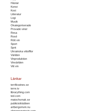
Hästar
Konst
Kost
Litteratur
Logi
Musik
Okategoriserade
Provade viner
Resa
Rosé
Rött vin
Sport
Sprit
Ukrainska vittofflor
Världen
Vinproduktion
Vinvärlden
Vitt vin
Länkar
terrificwines.se
terre.tv
librarything.com
ted.com
matochsmak.se
publicistklubben
artbergomvin.nu
ohmansmatovin.com