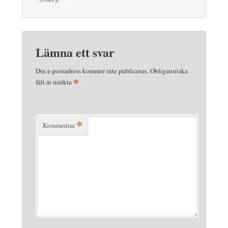
Lämna ett svar
Din e-postadress kommer inte publiceras.
Obligatoriska
*
fält är märkta
*
Kommentar