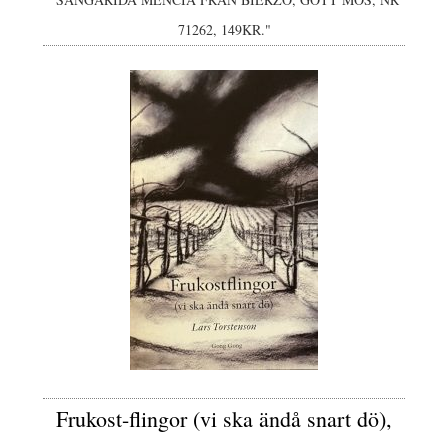
71262, 149KR."
Frukost-flingor (vi ska ändå snart dö),