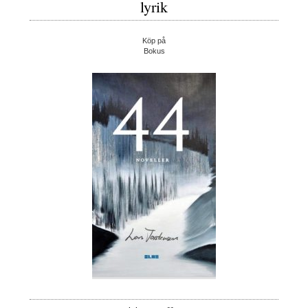
lyrik
Köp på
Bokus