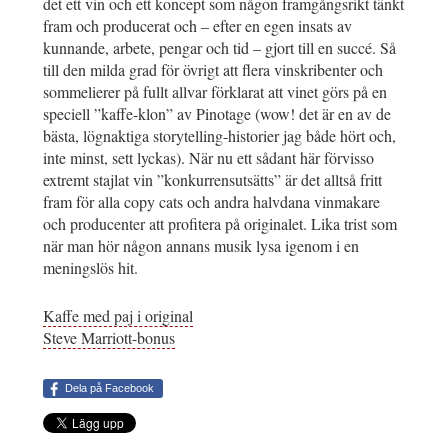
det ett vin och ett koncept som någon framgångsrikt tänkt
fram och producerat och – efter en egen insats av
kunnande, arbete, pengar och tid – gjort till en succé. Så
till den milda grad för övrigt att flera vinskribenter och
sommelierer på fullt allvar förklarat att vinet görs på en
speciell ”kaffe-klon” av Pinotage (wow! det är en av de
bästa, lögnaktiga storytelling-historier jag både hört och,
inte minst, sett lyckas). När nu ett sådant här förvisso
extremt stajlat vin ”konkurrensutsätts” är det alltså fritt
fram för alla copy cats och andra halvdana vinmakare
och producenter att profitera på originalet. Lika trist som
när man hör någon annans musik lysa igenom i en
meningslös hit.
Kaffe med paj i original
Steve Marriott-bonus
Dela på Facebook