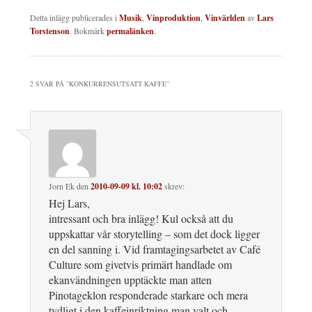
Detta inlägg publicerades i
Musik
,
Vinproduktion
,
Vinvärlden
av
Lars
Torstenson
. Bokmärk
permalänken
.
2 SVAR PÅ ”
KONKURRENSUTSATT KAFFE
”
Jorn Ek
den
2010-09-09 kl. 10:02
skrev:
Hej Lars,
intressant och bra inlägg! Kul också att du
uppskattar vår storytelling – som det dock ligger
en del sanning i. Vid framtagingsarbetet av Café
Culture som givetvis primärt handlade om
ekanvändningen upptäckte man atten
Pinotageklon responderade starkare och mera
tydligt i den kaffeinriktning man valt och