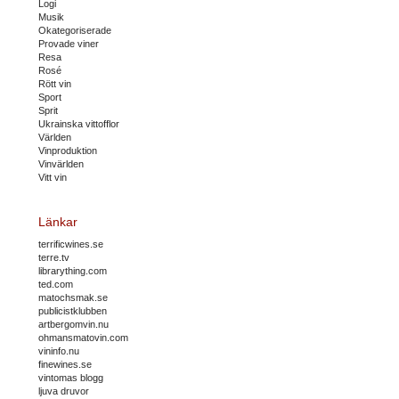
Logi
Musik
Okategoriserade
Provade viner
Resa
Rosé
Rött vin
Sport
Sprit
Ukrainska vittofflor
Världen
Vinproduktion
Vinvärlden
Vitt vin
Länkar
terrificwines.se
terre.tv
librarything.com
ted.com
matochsmak.se
publicistklubben
artbergomvin.nu
ohmansmatovin.com
vininfo.nu
finewines.se
vintomas blogg
ljuva druvor