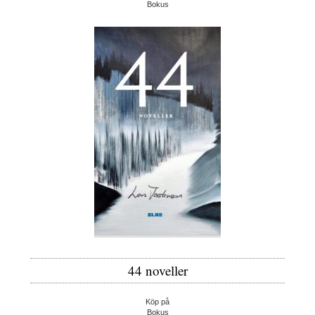
Bokus
44 noveller
Köp på
Bokus