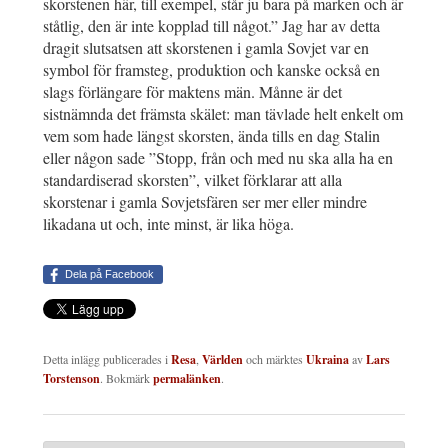
skorstenen här, till exempel, står ju bara på marken och är
ståtlig, den är inte kopplad till något.” Jag har av detta
dragit slutsatsen att skorstenen i gamla Sovjet var en
symbol för framsteg, produktion och kanske också en
slags förlängare för maktens män. Månne är det
sistnämnda det främsta skälet: man tävlade helt enkelt om
vem som hade längst skorsten, ända tills en dag Stalin
eller någon sade ”Stopp, från och med nu ska alla ha en
standardiserad skorsten”, vilket förklarar att alla
skorstenar i gamla Sovjetsfären ser mer eller mindre
likadana ut och, inte minst, är lika höga.
Dela på Facebook
Detta inlägg publicerades i
Resa
,
Världen
och märktes
Ukraina
av
Lars
Torstenson
. Bokmärk
permalänken
.