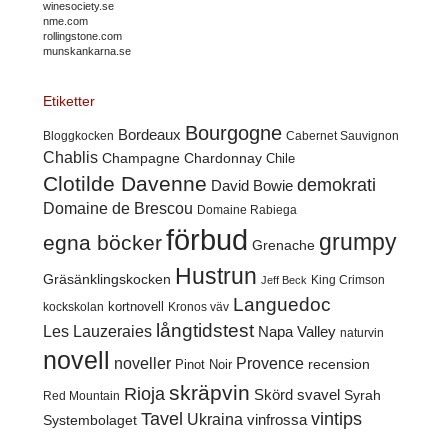
winesociety.se
nme.com
rollingstone.com
munskankarna.se
Etiketter
Bourgogne
Bordeaux
Cabernet Sauvignon
Bloggkocken
Chablis
Champagne
Chardonnay
Chile
Clotilde Davenne
demokrati
David Bowie
Domaine de Brescou
Domaine Rabiega
förbud
grumpy
egna böcker
Grenache
Hustrun
Gräsänklingskocken
King Crimson
Jeff Beck
Languedoc
kortnovell
kockskolan
Kronos väv
långtidstest
Les Lauzeraies
Napa Valley
naturvin
novell
noveller
Provence
recension
Pinot Noir
skräpvin
Rioja
Skörd
svavel
Syrah
Red Mountain
Tavel
vintips
Ukraina
Systembolaget
vinfrossa