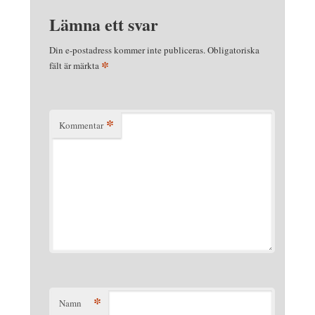
Lämna ett svar
Din e-postadress kommer inte publiceras.
Obligatoriska
*
fält är märkta
*
Kommentar
*
Namn