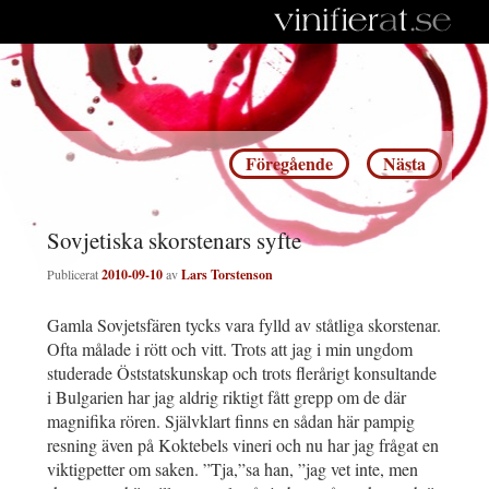
Inläggsnavigering
Föregående
Nästa
Sovjetiska skorstenars syfte
Publicerat
2010-09-10
av
Lars Torstenson
Gamla Sovjetsfären tycks vara fylld av ståtliga skorstenar.
Ofta målade i rött och vitt. Trots att jag i min ungdom
studerade Öststatskunskap och trots flerårigt konsultande
i Bulgarien har jag aldrig riktigt fått grepp om de där
magnifika rören. Självklart finns en sådan här pampig
resning även på Koktebels vineri och nu har jag frågat en
viktigpetter om saken. ”Tja,”sa han, ”jag vet inte, men