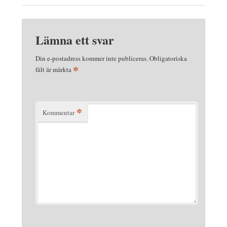
Lämna ett svar
Din e-postadress kommer inte publiceras.
Obligatoriska
*
fält är märkta
*
Kommentar