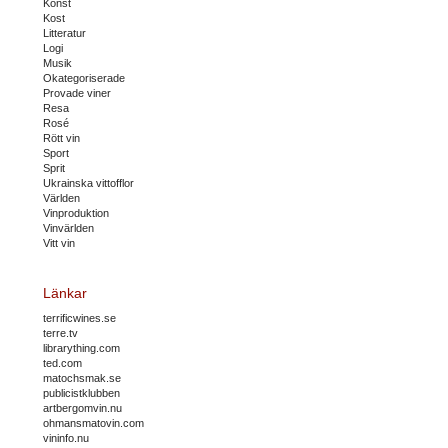
Konst
Kost
Litteratur
Logi
Musik
Okategoriserade
Provade viner
Resa
Rosé
Rött vin
Sport
Sprit
Ukrainska vittofflor
Världen
Vinproduktion
Vinvärlden
Vitt vin
Länkar
terrificwines.se
terre.tv
librarything.com
ted.com
matochsmak.se
publicistklubben
artbergomvin.nu
ohmansmatovin.com
vininfo.nu