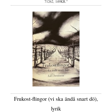
71262, 149KR."
Frukost-flingor (vi ska ändå snart dö),
lyrik