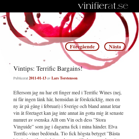
Inläggsnavigering
Föregående
Nästa
Vintips: Terrific Bargains!
Publicerat
2011-01-13
av
Lars Torstenson
Eftersom jag nu har ett finger med i Terrific Wines (nej,
ni får ingen länk här, hemsidan är förskräcklig, men en
ny är på gång i februari) i Sverige och bland annat letar
vin åt företaget kan jag inte annat än gotta mig åt senaste
numret av svenska Allt om Vin och dess ”Stora
Vinguide” som jag i dagarna fick i mina händer. Elva
Terrific-viner bedömda. Tio fick högsta betyget ”Bästa