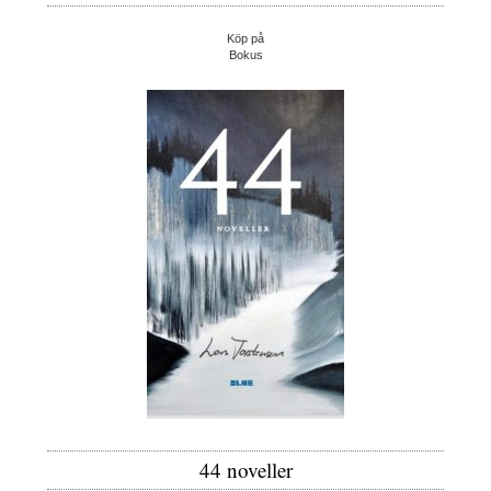
Köp på
Bokus
44 noveller