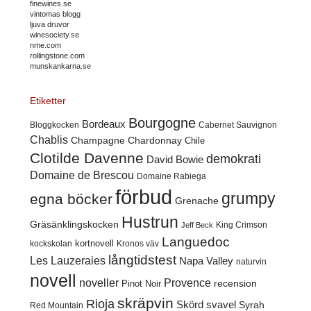
finewines.se
vintomas blogg
ljuva druvor
winesociety.se
nme.com
rollingstone.com
munskankarna.se
Etiketter
Bourgogne
Bordeaux
Cabernet Sauvignon
Bloggkocken
Chablis
Champagne
Chardonnay
Chile
Clotilde Davenne
demokrati
David Bowie
Domaine de Brescou
Domaine Rabiega
förbud
grumpy
egna böcker
Grenache
Hustrun
Gräsänklingskocken
King Crimson
Jeff Beck
Languedoc
kortnovell
kockskolan
Kronos väv
långtidstest
Les Lauzeraies
Napa Valley
naturvin
novell
noveller
Provence
recension
Pinot Noir
skräpvin
Rioja
Skörd
svavel
Syrah
Red Mountain