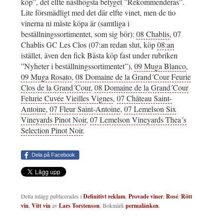
köp”, det elfte nästhögsta betyget ”Rekommenderas”.
Lite försmädligt med det där elfte vinet, men de tio
vinerna ni måste köpa är (samtliga i
beställningssortimentet, som sig bör):
08 Chablis
, 07
Chablis GC Les Clos (07:an redan slut, köp
08:an
istället, även den fick Bästa köp fast under rubriken
”Nyheter i beställningssortimentet”),
09 Muga Blanco
,
09 Muga Rosato
,
08 Domaine de la Grand´Cour Feurie
Clos de la Grand´Cour
,
08 Domaine de la Grand´Cour
Felurie Cuvée Vieilles Vignes
,
07 Château Saint-
Antoine
,
07 Fleur Saint-Antoine
,
07 Lemelson Six
Vineyards Pinot Noir
,
07 Lemelson Vineyards Thea´s
Selection Pinot Noir
.
Dela på Facebook
Detta inlägg publicerades i
Definitivt reklam
,
Provade viner
,
Rosé
,
Rött
vin
,
Vitt vin
av
Lars Torstenson
. Bokmärk
permalänken
.