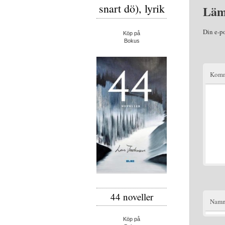
snart dö), lyrik
Läm
Din e-p
Köp på
Bokus
Komm
44 noveller
Nam
Köp på