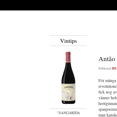
Vintips
Antão 
Publicerat
201
För många
revolutione
fick nog av
vänner helt
hertiginnan
spanjorerna
"SANGARIDA
man kanske