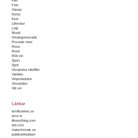
Film
Foto
Hästar
Konst
Kost
Litteratur
Logi
Musik
Okategoriserade
Provade viner
Resa
Rosé
Rött vin
Sport
Sprit
Ukrainska vittofflor
Världen
Vinproduktion
Vinvärlden
Vitt vin
Länkar
terrificwines.se
terre.tv
librarything.com
ted.com
matochsmak.se
publicistklubben