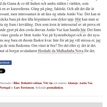
 da Gama & co till Indien och andra ställen i världen, som
 en av karavellerna. Gång på gång, faktiskt. Och allt det där är
essant, men intressantast är att lära sig uttala Antão Vaz. Det kan ni
klicka bara på den lilla högtalaren som dyker upp.
Här
kan man se
a sig fram i lervälling. Den som även är intresserad av att prova ett
tande gjort på den coola druvan Antão Vaz kan handla
här
. Det finns
 viner gjorda av blott Antão Vaz på Systembolaget och av det nyss
 nog bara ett dussin flaskor kvar. Inte för att jag vill stressa er, jag
lja de sista flaskorna. Om vinet är bra? Tro det eller ej: det är det.
nat så borgar avsändaren
Herdade da Malhadinha Nova
för det.
Facebook
ublicerades i
Bilar
,
Definitivt reklam
,
Vitt vin
och märktes
Alentejo
,
Antão Vaz
,
Portugal
av
Lars Torstenson
. Bokmärk
permalänken
.