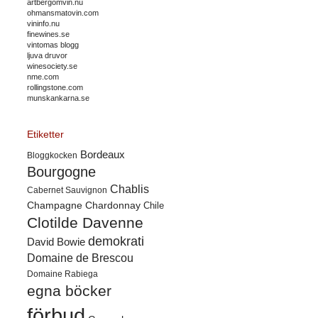
artbergomvin.nu
ohmansmatovin.com
vininfo.nu
finewines.se
vintomas blogg
ljuva druvor
winesociety.se
nme.com
rollingstone.com
munskankarna.se
Etiketter
Bordeaux
Bloggkocken
Bourgogne
Chablis
Cabernet Sauvignon
Champagne
Chardonnay
Chile
Clotilde Davenne
demokrati
David Bowie
Domaine de Brescou
Domaine Rabiega
egna böcker
förbud