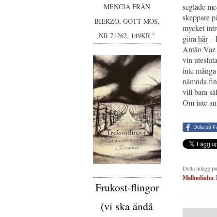
seglade med
MENCIA FRÅN
skeppare på
BIERZO, GÔTT MOS,
mycket intr
NR 71262, 149KR."
göra
här
– 
Antão Vaz t
vin uteslu
inte många
nämnda finns
vill bara sä
Om inte an
Dela på 
Detta inlägg p
Malhadinha
,
Frukost-flingor
(vi ska ändå