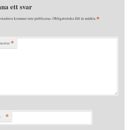
na ett svar
*
ostadress kommer inte publiceras.
Obligatoriska fält är märkta
*
entar
*
n