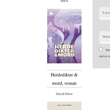
Bokus
E-pos
Webb
Spa
skriver 
Herdedikter &
mord, roman
Köp på Bokus