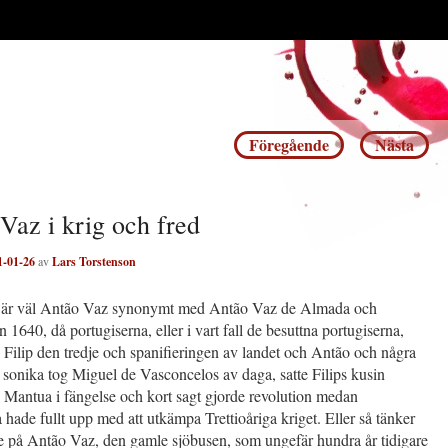
Inläggsnavigering
Föregående
Nästa
Vaz i krig och fred
1-01-26
av
Lars Torstenson
 är väl Antão Vaz synonymt med Antão Vaz de Almada och
n 1640, då portugiserna, eller i vart fall de besuttna portugiserna,
 Filip den tredje och spanifieringen av landet och Antão och några
 sonika tog Miguel de Vasconcelos av daga, satte Filips kusin
 Mantua i fängelse och kort sagt gjorde revolution medan
 hade fullt upp med att utkämpa Trettioåriga kriget. Eller så tänker
 på Antão Vaz, den gamle sjöbusen, som ungefär hundra år tidigare