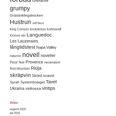
Grenache
grumpy
Gräsänklingskocken
Hustrun
Jeff Beck
kortnovell
King Crimson
kockskolan
Languedoc
Kronos väv
Les Lauzeraies
långtidstest
Napa Valley
novell
noveller
naturvin
Provence
recension
Pinot Noir
Rioja
Red Mountain
skräpvin
Skörd
svavel
Tavel
Syrah
Systembolaget
vintips
Ukraina
vinfrossa
Arkiv
augusti 2026
juli 2026