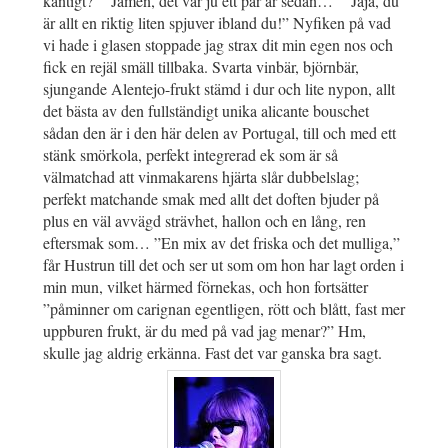
kantigt?” ”Jamen, det var ju ett par år sedan…” ”Jaja, du
är allt en riktig liten spjuver ibland du!” Nyfiken på vad
vi hade i glasen stoppade jag strax dit min egen nos och
fick en rejäl smäll tillbaka. Svarta vinbär, björnbär,
sjungande Alentejo-frukt stämd i dur och lite nypon, allt
det bästa av den fullständigt unika alicante bouschet
sådan den är i den här delen av Portugal, till och med ett
stänk smörkola, perfekt integrerad ek som är så
välmatchad att vinmakarens hjärta slår dubbelslag;
perfekt matchande smak med allt det doften bjuder på
plus en väl avvägd strävhet, hallon och en lång, ren
eftersmak som… ”En mix av det friska och det mulliga,”
får Hustrun till det och ser ut som om hon har lagt orden i
min mun, vilket härmed förnekas, och hon fortsätter
”påminner om carignan egentligen, rött och blått, fast mer
uppburen frukt, är du med på vad jag menar?” Hm,
skulle jag aldrig erkänna. Fast det var ganska bra sagt.