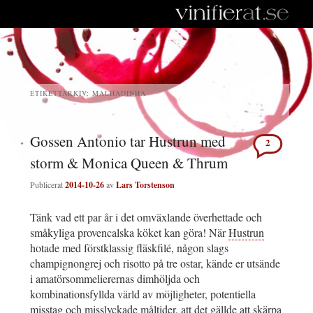
ETIKETTARKIV:
MALHADINHA
Gossen Antonio tar Hustrun med
2
storm & Monica Queen & Thrum
Publicerat
2014-10-26
av
Lars Torstenson
Tänk vad ett par år i det omväxlande överhettade och
småkyliga provencalska köket kan göra! När
Hustrun
hotade med förstklassig fläskfilé, någon slags
champignongrej och risotto på tre ostar, kände er utsände
i amatörsommelierernas dimhöljda och
kombinationsfyllda värld av möjligheter, potentiella
misstag och misslyckade måltider, att det gällde att skärpa