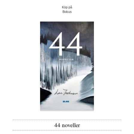
Köp på
Bokus
44 noveller