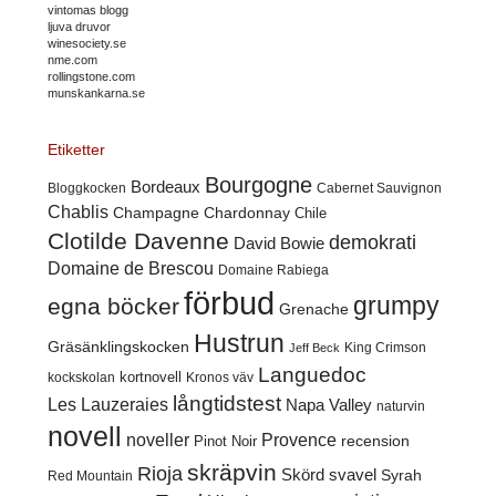
vintomas blogg
ljuva druvor
winesociety.se
nme.com
rollingstone.com
munskankarna.se
Etiketter
Bourgogne
Bordeaux
Cabernet Sauvignon
Bloggkocken
Chablis
Champagne
Chardonnay
Chile
Clotilde Davenne
demokrati
David Bowie
Domaine de Brescou
Domaine Rabiega
förbud
grumpy
egna böcker
Grenache
Hustrun
Gräsänklingskocken
King Crimson
Jeff Beck
Languedoc
kortnovell
kockskolan
Kronos väv
långtidstest
Les Lauzeraies
Napa Valley
naturvin
novell
noveller
Provence
recension
Pinot Noir
skräpvin
Rioja
Skörd
svavel
Syrah
Red Mountain