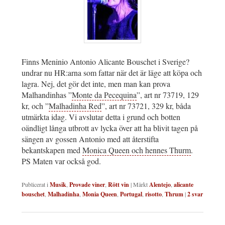
Finns Meninio Antonio Alicante Bouschet i Sverige?
undrar nu HR:arna som fattar när det är läge att köpa och
lagra. Nej, det gör det inte, men man kan prova
Malhandinhas ”
Monte da Pecequina
”, art nr 73719, 129
kr, och ”
Malhadinha Red
”, art nr 73721, 329 kr, båda
utmärkta idag. Vi avslutar detta i grund och botten
oändligt långa utbrott av lycka över att ha blivit tagen på
sängen av gossen Antonio med att återstifta
bekantskapen med
Monica Queen och hennes Thurm
.
PS Maten var också god.
Publicerat i
Musik
,
Provade viner
,
Rött vin
|
Märkt
Alentejo
,
alicante
bouschet
,
Malhadinha
,
Monia Queen
,
Portugal
,
risotto
,
Thrum
|
2
svar