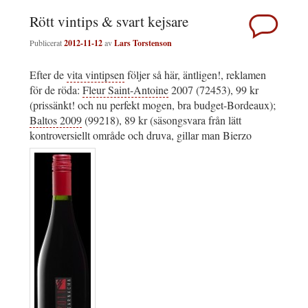
Rött vintips & svart kejsare
Publicerat
2012-11-12
av
Lars Torstenson
Efter de
vita vintipsen
följer så här, äntligen!, reklamen
för de röda:
Fleur Saint-Antoine
2007 (72453), 99 kr
(prissänkt! och nu perfekt mogen, bra budget-Bordeaux);
Baltos 2009
(99218), 89 kr (säsongsvara från lätt
kontroversiellt område och druva, gillar man Bierzo