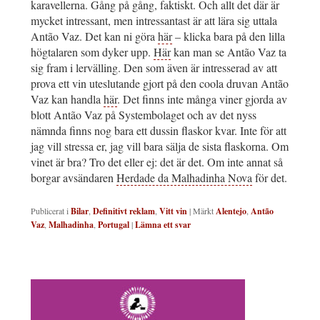
karavellerna. Gång på gång, faktiskt. Och allt det där är
mycket intressant, men intressantast är att lära sig uttala
Antão Vaz. Det kan ni göra
här
– klicka bara på den lilla
högtalaren som dyker upp.
Här
kan man se Antão Vaz ta
sig fram i lervälling. Den som även är intresserad av att
prova ett vin uteslutande gjort på den coola druvan Antão
Vaz kan handla
här
. Det finns inte många viner gjorda av
blott Antão Vaz på Systembolaget och av det nyss
nämnda finns nog bara ett dussin flaskor kvar. Inte för att
jag vill stressa er, jag vill bara sälja de sista flaskorna. Om
vinet är bra? Tro det eller ej: det är det. Om inte annat så
borgar avsändaren
Herdade da Malhadinha Nova
för det.
Publicerat i
Bilar
,
Definitivt reklam
,
Vitt vin
|
Märkt
Alentejo
,
Antão
Vaz
,
Malhadinha
,
Portugal
|
Lämna ett svar