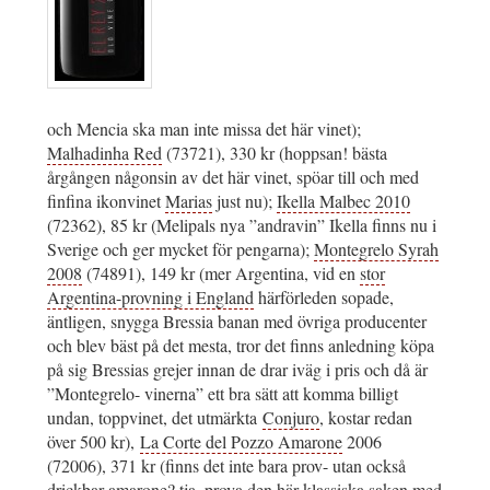
och Mencia ska man inte missa det här vinet);
Malhadinha Red
(73721), 330 kr (hoppsan! bästa
årgången någonsin av det här vinet, spöar till och med
finfina ikonvinet
Marias
just nu);
Ikella Malbec 2010
(72362), 85 kr (Melipals nya ”andravin” Ikella finns nu i
Sverige och ger mycket för pengarna);
Montegrelo Syrah
2008
(74891), 149 kr (mer Argentina, vid en
stor
Argentina-provning i England
härförleden sopade,
äntligen, snygga Bressia banan med övriga producenter
och blev bäst på det mesta, tror det finns anledning köpa
på sig Bressias grejer innan de drar iväg i pris och då är
”Montegrelo- vinerna” ett bra sätt att komma billigt
undan, toppvinet, det utmärkta
Conjuro
, kostar redan
över 500 kr),
La Corte del Pozzo Amarone
2006
(72006), 371 kr (finns det inte bara prov- utan också
drickbar amarone? tja, prova den här klassiska saken med