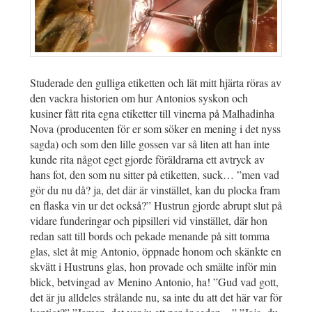
Studerade den gulliga etiketten och lät mitt hjärta röras av
den vackra historien om hur Antonios syskon och
kusiner fått rita egna etiketter till vinerna på Malhadinha
Nova (producenten för er som söker en mening i det nyss
sagda) och som den lille gossen var så liten att han inte
kunde rita något eget gjorde föräldrarna ett avtryck av
hans fot, den som nu sitter på etiketten, suck… ”men vad
gör du nu då? ja, det där är vinstället, kan du plocka fram
en flaska vin ur det också?” Hustrun gjorde abrupt slut på
vidare funderingar och pipsilleri vid vinstället, där hon
redan satt till bords och pekade menande på sitt tomma
glas, slet åt mig Antonio, öppnade honom och skänkte en
skvätt i Hustruns glas, hon provade och smälte inför min
blick, betvingad av Menino Antonio, ha! ”Gud vad gott,
det är ju alldeles strålande nu, sa inte du att det här var för