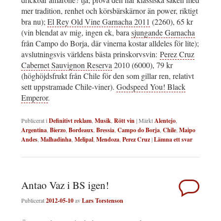
mer tradition, renhet och körsbärskärnor än power, riktigt
bra nu);
El Rey Old Vine Garnacha 2011
(2260), 65 kr
(vin blendat av mig, ingen ek, bara
sjungande Garnacha
från Campo do Borja, där vinerna kostar alldeles för lite);
avslutningsvis världens bästa prinskorvsvin:
Perez Cruz
Cabernet Sauvignon Reserva
2010 (6000), 79 kr
(höghöjdsfrukt från Chile för den som gillar ren, relativt
sett uppstramade Chile-viner).
Godspeed You! Black
Emperor
.
Publicerat i
Definitivt reklam
,
Musik
,
Rött vin
|
Märkt
Alentejo
,
Argentina
,
Bierzo
,
Bordeaux
,
Bressia
,
Campo do Borja
,
Chile
,
Maipo
Andes
,
Malhadinha
,
Melipal
,
Mendoza
,
Perez Cruz
|
Lämna ett svar
Antao Vaz i BS igen!
Publicerat
2012-05-10
av
Lars Torstenson