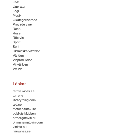
Kost
Litteratur
Logi
Musik
Okategoriserade
Provade viner
Resa
Rosé
Rött vin
Sport
Sprit
Ukrainska vittofflor
Världen
Vinproduktion
Vinvärlden
Vitt vin
Länkar
terrificwines.se
terre.tv
librarything.com
ted.com
matochsmak.se
publicistklubben
artbergomvin.nu
ohmansmatovin.com
vininfo.nu
finewines.se