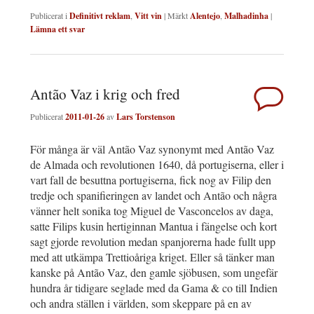
Publicerat i
Definitivt reklam
,
Vitt vin
|
Märkt
Alentejo
,
Malhadinha
|
Lämna ett svar
Antão Vaz i krig och fred
Publicerat
2011-01-26
av
Lars Torstenson
För många är väl Antão Vaz synonymt med Antão Vaz
de Almada och revolutionen 1640, då portugiserna, eller i
vart fall de besuttna portugiserna, fick nog av Filip den
tredje och spanifieringen av landet och Antão och några
vänner helt sonika tog Miguel de Vasconcelos av daga,
satte Filips kusin hertiginnan Mantua i fängelse och kort
sagt gjorde revolution medan spanjorerna hade fullt upp
med att utkämpa Trettioåriga kriget. Eller så tänker man
kanske på Antão Vaz, den gamle sjöbusen, som ungefär
hundra år tidigare seglade med da Gama & co till Indien
och andra ställen i världen, som skeppare på en av