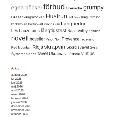
förbud
grumpy
egna böcker
Grenache
Hustrun
Gräsänklingskocken
King Crimson
Jeff Beck
Languedoc
kortnovell
kockskolan
Kronos väv
långtidstest
Les Lauzeraies
Napa Valley
naturvin
novell
noveller
Provence
recension
Pinot Noir
skräpvin
Rioja
Skörd
svavel
Syrah
Red Mountain
Tavel
vintips
Ukraina
Systembolaget
vinfrossa
Arkiv
augusti 2026
juli 2026
juni 2026
maj 2026
april 2026
mars 2026
februari 2026
januari 2026
december 2025
november 2025
oktober 2025