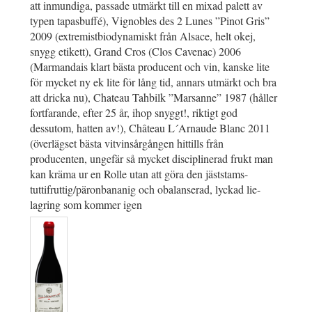
att inmundiga, passade utmärkt till en mixad palett av
typen tapasbuffé), Vignobles des 2 Lunes ”Pinot Gris”
2009 (extremistbiodynamiskt från Alsace, helt okej,
snygg etikett), Grand Cros (Clos Cavenac) 2006
(Marmandais klart bästa producent och vin, kanske lite
för mycket ny ek lite för lång tid, annars utmärkt och bra
att dricka nu), Chateau Tahbilk ”Marsanne” 1987 (håller
fortfarande, efter 25 år, ihop snyggt!, riktigt god
dessutom, hatten av!), Château L´Arnaude Blanc 2011
(överlägset bästa vitvinsårgången hittills från
producenten, ungefär så mycket disciplinerad frukt man
kan kräma ur en Rolle utan att göra den jäststams-
tuttifruttig/päronbananig och obalanserad, lyckad lie-
lagring som kommer igen