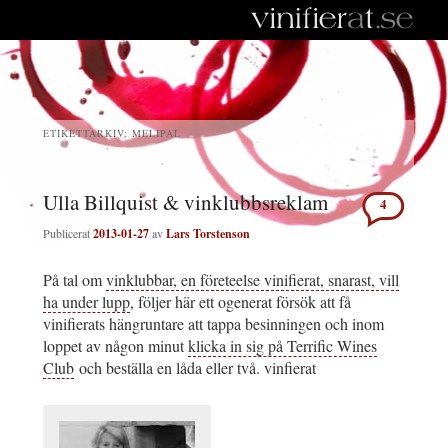
ETIKETTARKIV:
MELIPAL
Ulla Billquist & vinklubbsreklam
4
Publicerat
2013-01-27
av
Lars Torstenson
På tal om
vinklubbar, en företeelse vinifierat, snarast, vill
ha under lupp
, följer här ett ogenerat försök att få
vinifierats hängruntare att tappa besinningen och inom
loppet av någon minut
klicka in sig på Terrific Wines
Club
och beställa en låda eller två. vinfierat