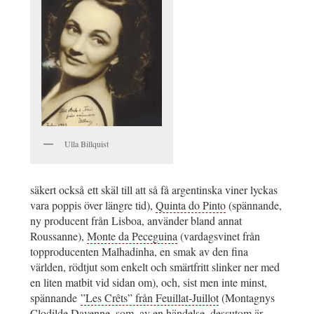
Ulla Billquist
säkert också ett skäl till att så få argentinska viner lyckas
vara poppis över längre tid),
Quinta do Pinto
(spännande,
ny producent från Lisboa, använder bland annat
Roussanne),
Monte da Peceguina
(vardagsvinet från
topproducenten Malhadinha, en smak av den fina
världen, rödtjut som enkelt och smärtfritt slinker ner med
en liten matbit vid sidan om), och, sist men inte minst,
spännande
”Les Crêts” från Feuillat-Juillot
(Montagnys
Clodilde Davenne, som, av en händelse, dessutom är