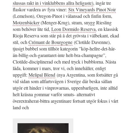
slussas rakt in i vinklubbens allra heligaste)
, ingår tre
flaskor vardera av fyra viner:
Six Vineyards Pinot Noir
(Lemelson), Oregon-Pinot i välansad och finfin form,
Motzenbäcker
(Menger-Krug), stram, snygg Riesling
som behöver lite tid,
Leon Dormido Reserva
, en klassisk
Rioja Reserva som står på å det grövsta i välbekant, ekad
stil, och
Crémant de Bourgogne
(Clotilde Davenne),
tjusigt bubbel som tillhör kategorin ”köp-hellre-det-här-
än-billig-och-garantaret-inte helt-bra-champagne”,
Clotilde-disciplinerad och med tryck i bubblorna. Nästa
låda, kommer i mars, tror vi, och innehåller, enligt
uppgift:
Melipal Blend
(nya Argentina, som fortsätter gå
vid sidan som allfartsvägen i Sverige där beska sällan
utgör ett hinder i vinprovarnas, uppenbarligen, inte alltid
helt kräsna gommar varför smuts- alternativt
överextraherat-bittra argentinare fortsatt utgör fokus i vårt
land och