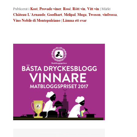
Publicerat i
Kost
,
Provade viner
,
Rosé
,
Rött vin
,
Vitt vin
|
Märkt
Château L´Arnaude
,
Goedhart
,
Melipal
,
Muga
,
Twoson
,
vinfrossa
,
Vino Nobile di Montepulciano
|
Lämna ett svar