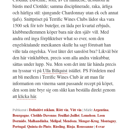
bästis med Clotilde; samma disciplinerade, raka, ärliga
och härliga stil: sjungande Chardonnay utan ek och annat
tjafs). Snittpriset på Terrific Wines Clubs lådor ska vara
1500 sek för tolv buteljer, en låda per kvartal erbjuds,
klubbmedlemmen köper bara när den själv vill. Med
andra ord inga förpliktelser what so ever, som den
engelsktalande mexikanen skulle ha sagt förutsatt han
ville tala engelska. Visst låter det sanslöst bra? Likväl bör
den här vinklubben, precis som alla andra vinkubbar,
sättas under lupp. Nu. Men som det inte lär hända precis
nu lyssnar vi på
Ulla Billquist
istället. PS Fördelen med
att bli medlem i Terrific Wines Club är att man får
information om vinerna samt passande recept på köpet,
den som inte bryr sig om slikt kan beställa direkt genom
att
klicka här
.
Publicerat i
Definitivt reklam
,
Rött vin
,
Vitt vin
|
Märkt
Argentina
,
Bourgogne
,
Clotilde Davenne
,
Feuillat-Juillot
,
Lemelson
,
Leon
Dormido
,
Malhandinha
,
Melipal
,
Mendoza
,
Menger-Krug
,
Montagny
,
Portugal
,
Quinta do Pinto
,
Riesling
,
Rioja
,
Roussanne
|
4
svar