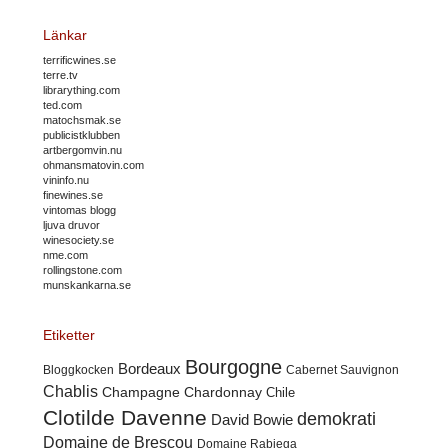
Länkar
terrificwines.se
terre.tv
librarything.com
ted.com
matochsmak.se
publicistklubben
artbergomvin.nu
ohmansmatovin.com
vininfo.nu
finewines.se
vintomas blogg
ljuva druvor
winesociety.se
nme.com
rollingstone.com
munskankarna.se
Etiketter
Bourgogne
Bordeaux
Cabernet Sauvignon
Bloggkocken
Chablis
Champagne
Chardonnay
Chile
Clotilde Davenne
demokrati
David Bowie
Domaine de Brescou
Domaine Rabiega