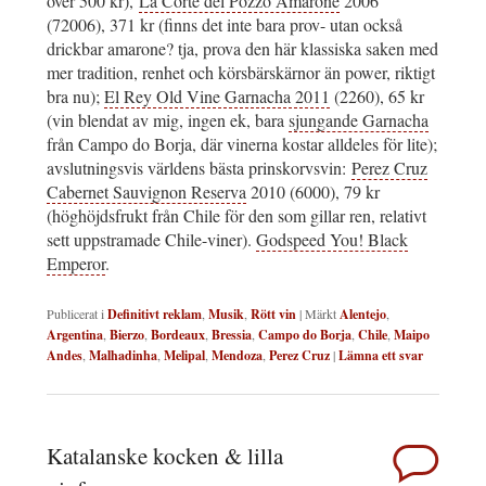
över 500 kr),
La Corte del Pozzo Amarone
2006
(72006), 371 kr (finns det inte bara prov- utan också
drickbar amarone? tja, prova den här klassiska saken med
mer tradition, renhet och körsbärskärnor än power, riktigt
bra nu);
El Rey Old Vine Garnacha 2011
(2260), 65 kr
(vin blendat av mig, ingen ek, bara
sjungande Garnacha
från Campo do Borja, där vinerna kostar alldeles för lite);
avslutningsvis världens bästa prinskorvsvin:
Perez Cruz
Cabernet Sauvignon Reserva
2010 (6000), 79 kr
(höghöjdsfrukt från Chile för den som gillar ren, relativt
sett uppstramade Chile-viner).
Godspeed You! Black
Emperor
.
Publicerat i
Definitivt reklam
,
Musik
,
Rött vin
|
Märkt
Alentejo
,
Argentina
,
Bierzo
,
Bordeaux
,
Bressia
,
Campo do Borja
,
Chile
,
Maipo
Andes
,
Malhadinha
,
Melipal
,
Mendoza
,
Perez Cruz
|
Lämna ett svar
Katalanske kocken & lilla