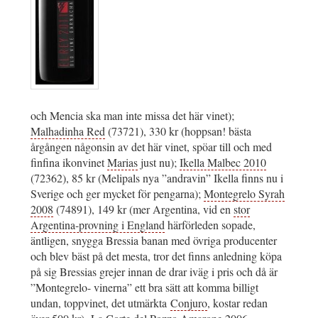
och Mencia ska man inte missa det här vinet);
Malhadinha Red
(73721), 330 kr (hoppsan! bästa
årgången någonsin av det här vinet, spöar till och med
finfina ikonvinet
Marias
just nu);
Ikella Malbec 2010
(72362), 85 kr (Melipals nya ”andravin” Ikella finns nu i
Sverige och ger mycket för pengarna);
Montegrelo Syrah
2008
(74891), 149 kr (mer Argentina, vid en
stor
Argentina-provning i England
härförleden sopade,
äntligen, snygga Bressia banan med övriga producenter
och blev bäst på det mesta, tror det finns anledning köpa
på sig Bressias grejer innan de drar iväg i pris och då är
”Montegrelo- vinerna” ett bra sätt att komma billigt
undan, toppvinet, det utmärkta
Conjuro
, kostar redan