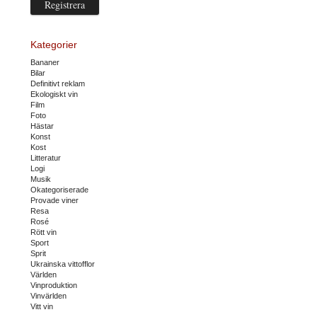
Kategorier
Bananer
Bilar
Definitivt reklam
Ekologiskt vin
Film
Foto
Hästar
Konst
Kost
Litteratur
Logi
Musik
Okategoriserade
Provade viner
Resa
Rosé
Rött vin
Sport
Sprit
Ukrainska vittofflor
Världen
Vinproduktion
Vinvärlden
Vitt vin