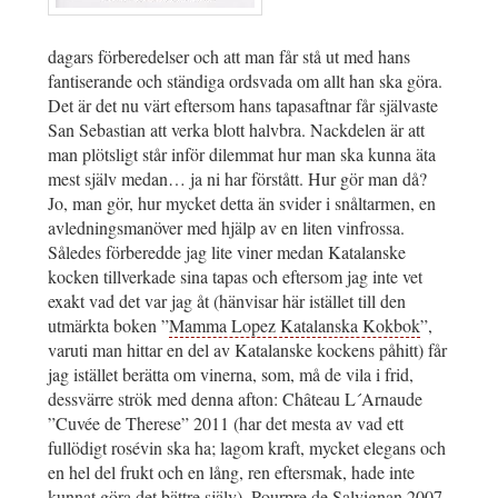
dagars förberedelser och att man får stå ut med hans
fantiserande och ständiga ordsvada om allt han ska göra.
Det är det nu värt eftersom hans tapasaftnar får självaste
San Sebastian att verka blott halvbra. Nackdelen är att
man plötsligt står inför dilemmat hur man ska kunna äta
mest själv medan… ja ni har förstått. Hur gör man då?
Jo, man gör, hur mycket detta än svider i snåltarmen, en
avledningsmanöver med hjälp av en liten vinfrossa.
Således förberedde jag lite viner medan Katalanske
kocken tillverkade sina tapas och eftersom jag inte vet
exakt vad det var jag åt (hänvisar här istället till den
utmärkta boken ”
Mamma Lopez Katalanska Kokbok
”,
varuti man hittar en del av Katalanske kockens påhitt) får
jag istället berätta om vinerna, som, må de vila i frid,
dessvärre strök med denna afton: Château L´Arnaude
”Cuvée de Therese” 2011 (har det mesta av vad ett
fullödigt rosévin ska ha; lagom kraft, mycket elegans och
en hel del frukt och en lång, ren eftersmak, hade inte
kunnat göra det bättre själv), Pourpre de Salvignan 2007