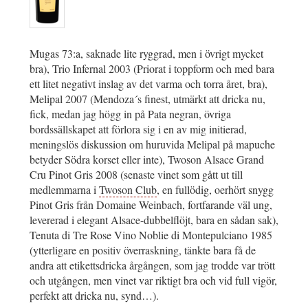
Mugas 73:a, saknade lite ryggrad, men i övrigt mycket
bra), Trio Infernal 2003 (Priorat i toppform och med bara
ett litet negativt inslag av det varma och torra året, bra),
Melipal 2007 (Mendoza´s finest, utmärkt att dricka nu,
fick, medan jag högg in på Pata negran, övriga
bordssällskapet att förlora sig i en av mig initierad,
meningslös diskussion om huruvida Melipal på mapuche
betyder Södra korset eller inte), Twoson Alsace Grand
Cru Pinot Gris 2008 (senaste vinet som gått ut till
medlemmarna i
Twoson Club
, en fullödig, oerhört snygg
Pinot Gris från Domaine Weinbach, fortfarande väl ung,
levererad i elegant Alsace-dubbelflöjt, bara en sådan sak),
Tenuta di Tre Rose Vino Noblie di Montepulciano 1985
(ytterligare en positiv överraskning, tänkte bara få de
andra att etikettsdricka årgången, som jag trodde var trött
och utgången, men vinet var riktigt bra och vid full vigör,
perfekt att dricka nu, synd…).