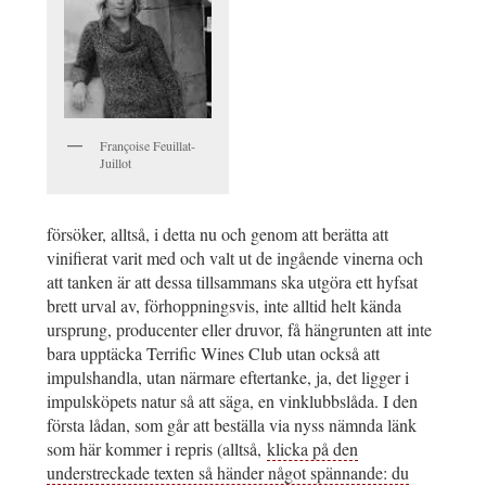
Françoise Feuillat-
Juillot
försöker, alltså, i detta nu och genom att berätta att
vinifierat varit med och valt ut de ingående vinerna och
att tanken är att dessa tillsammans ska utgöra ett hyfsat
brett urval av, förhoppningsvis, inte alltid helt kända
ursprung, producenter eller druvor, få hängrunten att inte
bara upptäcka Terrific Wines Club utan också att
impulshandla, utan närmare eftertanke, ja, det ligger i
impulsköpets natur så att säga, en vinklubbslåda. I den
första lådan, som går att beställa via nyss nämnda länk
som här kommer i repris (alltså,
klicka på den
understreckade texten så händer något spännande: du