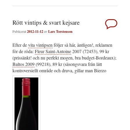
Rött vintips & svart kejsare
Publicerat
2012-11-12
av
Lars Torstenson
Efter de
vita vintipsen
följer så här, äntligen!, reklamen
för de röda:
Fleur Saint-Antoine
2007 (72453), 99 kr
(prissänkt! och nu perfekt mogen, bra budget-Bordeaux);
Baltos 2009
(99218), 89 kr (säsongsvara från lätt
kontroversiellt område och druva, gillar man Bierzo