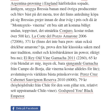
Argentina-provning i England
härförleden sopade,
äntligen, snygga Bressia banan med övriga producenter
och blev bäst på det mesta, tror det finns anledning köpa
på sig Bressias grejer innan de drar iväg i pris och då är
”Montegrelo- vinerna” ett bra sätt att komma billigt
undan, toppvinet, det utmärkta
Conjuro
, kostar redan
över 500 kr),
La Corte del Pozzo Amarone
2006
(72006), 371 kr (finns det inte bara prov- utan också
drickbar amarone? tja, prova den här klassiska saken med
mer tradition, renhet och körsbärskärnor än power, riktigt
bra nu);
El Rey Old Vine Garnacha 2011
(2260), 65 kr
(vin blendat av mig, ingen ek, bara
sjungande Garnacha
från Campo do Borja, där vinerna kostar alldeles för lite);
avslutningsvis världens bästa prinskorvsvin:
Perez Cruz
Cabernet Sauvignon Reserva
2010 (6000), 79 kr
(höghöjdsfrukt från Chile för den som gillar ren, relativt
sett uppstramade Chile-viner).
Godspeed You! Black
Emperor
.
Dela på Facebook