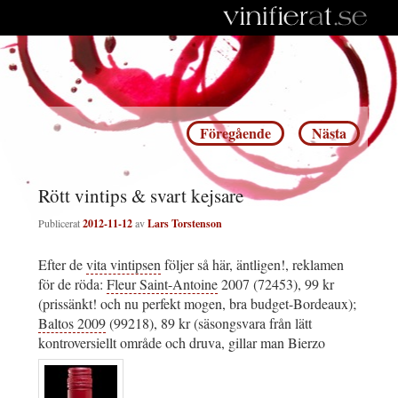
Inläggsnavigering
Föregående
Nästa
Rött vintips & svart kejsare
Publicerat
2012-11-12
av
Lars Torstenson
Efter de
vita vintipsen
följer så här, äntligen!, reklamen
för de röda:
Fleur Saint-Antoine
2007 (72453), 99 kr
(prissänkt! och nu perfekt mogen, bra budget-Bordeaux);
Baltos 2009
(99218), 89 kr (säsongsvara från lätt
kontroversiellt område och druva, gillar man Bierzo