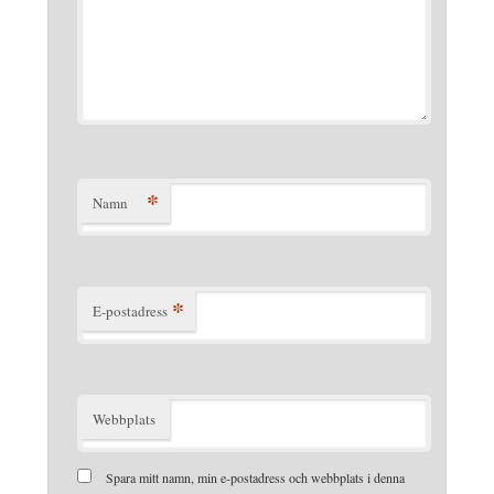
*
Namn
*
E-postadress
Webbplats
Spara mitt namn, min e-postadress och webbplats i denna