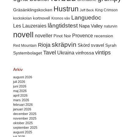
Hustrun
Gräsänklingskocken
King Crimson
Jeff Beck
Languedoc
kortnovell
kockskolan
Kronos väv
långtidstest
Les Lauzeraies
Napa Valley
naturvin
novell
noveller
Provence
recension
Pinot Noir
skräpvin
Rioja
Skörd
svavel
Syrah
Red Mountain
Tavel
vintips
Ukraina
Systembolaget
vinfrossa
Arkiv
augusti 2026
juli 2026
juni 2026
maj 2026
april 2026
mars 2026
februari 2026
januari 2026
december 2025
november 2025
oktober 2025
september 2025
augusti 2025
juli 2025