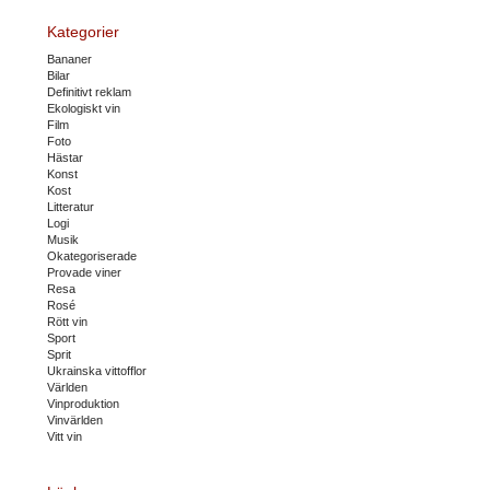
Kategorier
Bananer
Bilar
Definitivt reklam
Ekologiskt vin
Film
Foto
Hästar
Konst
Kost
Litteratur
Logi
Musik
Okategoriserade
Provade viner
Resa
Rosé
Rött vin
Sport
Sprit
Ukrainska vittofflor
Världen
Vinproduktion
Vinvärlden
Vitt vin