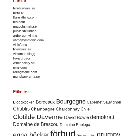
Länkar
terrificwines.se
terre.tv
librarything.com
ted.com
matochsmak.se
publicistklubben
artbergomvin.nu
ohmansmatovin.com
vininfo.nu
finewines.se
vintomas blogg
ljuva druvor
winesociety.se
nme.com
rollingstone.com
munskankarna.se
Etiketter
Bourgogne
Bordeaux
Cabernet Sauvignon
Bloggkocken
Chablis
Champagne
Chardonnay
Chile
Clotilde Davenne
demokrati
David Bowie
Domaine de Brescou
Domaine Rabiega
förbud
grumpy
egna böcker
Grenache