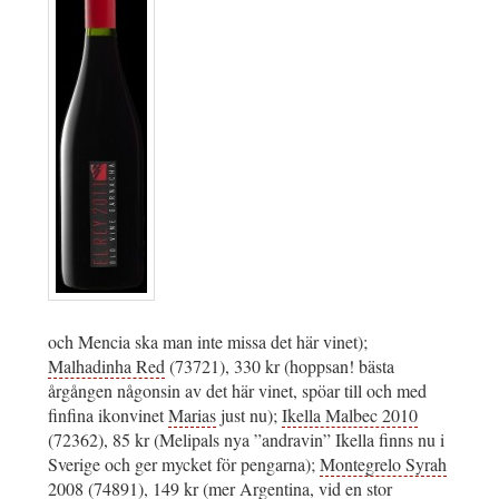
och Mencia ska man inte missa det här vinet);
Malhadinha Red
(73721), 330 kr (hoppsan! bästa
årgången någonsin av det här vinet, spöar till och med
finfina ikonvinet
Marias
just nu);
Ikella Malbec 2010
(72362), 85 kr (Melipals nya ”andravin” Ikella finns nu i
Sverige och ger mycket för pengarna);
Montegrelo Syrah
2008
(74891), 149 kr (mer Argentina, vid en
stor