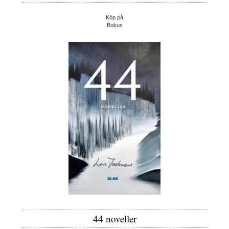
Köp på
Bokus
44 noveller