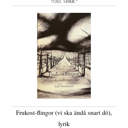
71262, 149KR."
Frukost-flingor (vi ska ändå snart dö),
lyrik