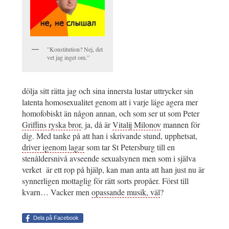
”Konstitution? Nej, det
vet jag inget om.”
dölja sitt rätta jag och sina innersta lustar uttrycker sin
latenta homosexualitet genom att i varje läge agera mer
homofobiskt än någon annan, och som ser ut som Peter
Griffins ryska bror
, ja, då är
Vitalij Milonov
mannen för
dig. Med tanke på att han i skrivande stund, upphetsat,
driver igenom lagar
som tar St Petersburg till en
stenåldersnivå avseende sexualsynen men som i själva
verket är ett rop på hjälp, kan man anta att han just nu är
synnerligen mottaglig för rätt sorts propåer. Först till
kvarn… Vacker men
opassande musik, väl
?
Dela på Facebook