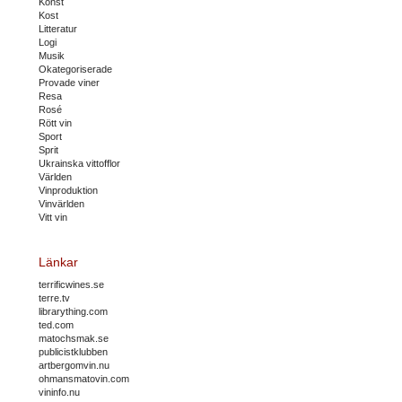
Konst
Kost
Litteratur
Logi
Musik
Okategoriserade
Provade viner
Resa
Rosé
Rött vin
Sport
Sprit
Ukrainska vittofflor
Världen
Vinproduktion
Vinvärlden
Vitt vin
Länkar
terrificwines.se
terre.tv
librarything.com
ted.com
matochsmak.se
publicistklubben
artbergomvin.nu
ohmansmatovin.com
vininfo.nu