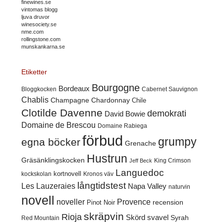
finewines.se
vintomas blogg
ljuva druvor
winesociety.se
nme.com
rollingstone.com
munskankarna.se
Etiketter
Bourgogne
Bordeaux
Cabernet Sauvignon
Bloggkocken
Chablis
Champagne
Chardonnay
Chile
Clotilde Davenne
demokrati
David Bowie
Domaine de Brescou
Domaine Rabiega
förbud
grumpy
egna böcker
Grenache
Hustrun
Gräsänklingskocken
King Crimson
Jeff Beck
Languedoc
kortnovell
kockskolan
Kronos väv
långtidstest
Les Lauzeraies
Napa Valley
naturvin
novell
noveller
Provence
recension
Pinot Noir
skräpvin
Rioja
Skörd
svavel
Syrah
Red Mountain