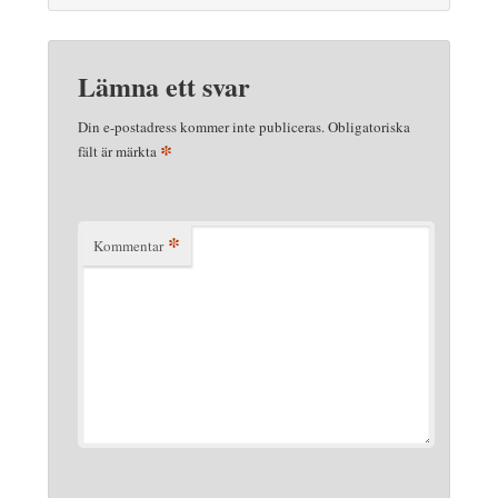
Lämna ett svar
Din e-postadress kommer inte publiceras.
Obligatoriska
*
fält är märkta
*
Kommentar