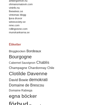
artbergomvin.nu
ohmansmatovin.com
vininfo.nu
finewines.se
vintomas blogg
ljuva druvor
winesociety.se
nme.com
rollingstone.com
munskankarna.se
Etiketter
Bordeaux
Bloggkocken
Bourgogne
Chablis
Cabernet Sauvignon
Champagne
Chardonnay
Chile
Clotilde Davenne
demokrati
David Bowie
Domaine de Brescou
Domaine Rabiega
egna böcker
förbud