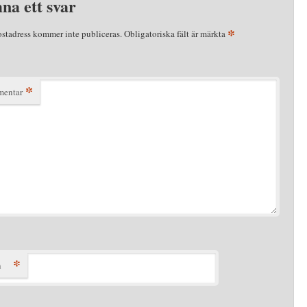
na ett svar
*
ostadress kommer inte publiceras.
Obligatoriska fält är märkta
*
entar
*
n