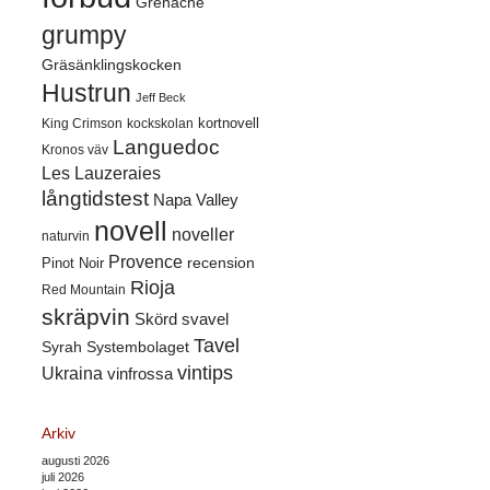
Grenache
grumpy
Gräsänklingskocken
Hustrun
Jeff Beck
kortnovell
King Crimson
kockskolan
Languedoc
Kronos väv
Les Lauzeraies
långtidstest
Napa Valley
novell
noveller
naturvin
Provence
recension
Pinot Noir
Rioja
Red Mountain
skräpvin
Skörd
svavel
Tavel
Syrah
Systembolaget
vintips
Ukraina
vinfrossa
Arkiv
augusti 2026
juli 2026