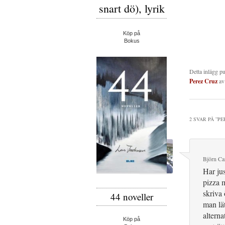
snart dö), lyrik
Köp på
Bokus
Detta inlägg p
Perez Cruz
a
2 SVAR PÅ ”
PE
Björn Car
Har jus
pizza m
skriva
44 noveller
man lät
alterna
Köp på