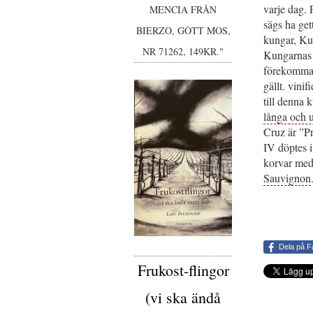
varje dag. 
MENCIA FRÅN
sägs ha get
BIERZO, GÔTT MOS,
kungar, Ku
NR 71262, 149KR."
Kungarnas v
förekommand
gällt. vinif
till denna k
långa och 
Cruz är ”Pr
IV döptes 
korvar me
Sauvignon
Dela på 
Frukost-flingor
(vi ska ändå