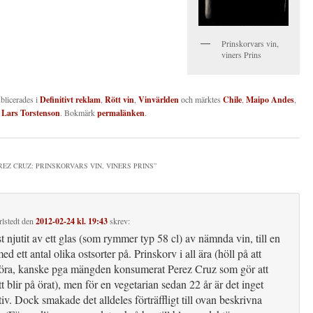
Prinskorvars vin,
viners Prins
ublicerades i
Definitivt reklam
,
Rött vin
,
Vinvärlden
och märktes
Chile
,
Maipo Andes
,
v
Lars Torstenson
. Bokmärk
permalänken
.
REZ CRUZ: PRINSKORVARS VIN, VINERS PRINS
”
lstedt
den
2012-02-24 kl. 19:43
skrev:
t njutit av ett glas (som rymmer typ 58 cl) av nämnda vin, till en
ed ett antal olika ostsorter på. Prinskorv i all ära (höll på att
 öra, kanske pga mängden konsumerat Perez Cruz som gör att
t blir på örat), men för en vegetarian sedan 22 år är det inget
tiv. Dock smakade det alldeles förträffligt till ovan beskrivna