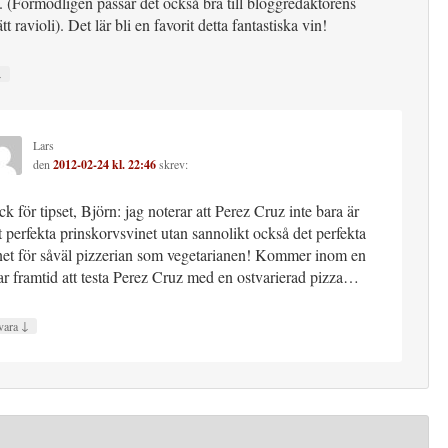
. (Förmodligen passar det också bra till bloggredaktörens
tt ravioli). Det lär bli en favorit detta fantastiska vin!
↓
Lars
den
2012-02-24 kl. 22:46
skrev:
ck för tipset, Björn: jag noterar att Perez Cruz inte bara är
t perfekta prinskorvsvinet utan sannolikt också det perfekta
net för såväl pizzerian som vegetarianen! Kommer inom en
ar framtid att testa Perez Cruz med en ostvarierad pizza…
↓
vara