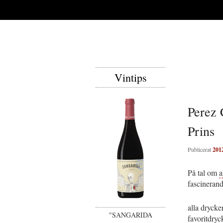
Vintips
Perez 
Prins
Publicerat
201
På tal om
a
fascineran
alla drycke
"SANGARIDA
favoritdryc