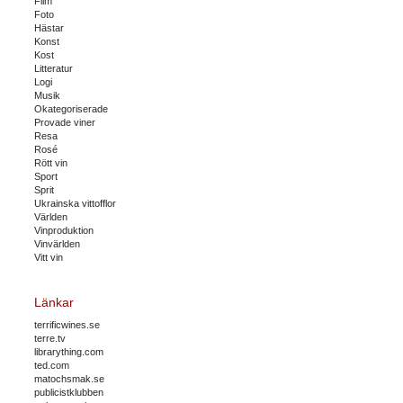
Film
Foto
Hästar
Konst
Kost
Litteratur
Logi
Musik
Okategoriserade
Provade viner
Resa
Rosé
Rött vin
Sport
Sprit
Ukrainska vittofflor
Världen
Vinproduktion
Vinvärlden
Vitt vin
Länkar
terrificwines.se
terre.tv
librarything.com
ted.com
matochsmak.se
publicistklubben