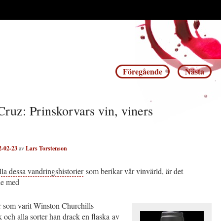
Inläggsnavigering
Föregående
Nästa
Cruz: Prinskorvars vin, viners
2-02-23
av
Lars Torstenson
lla dessa vandringshistorier
som berikar vår vinvärld, är det
de med
r som varit Winston Churchills
k och alla sorter han drack en flaska av