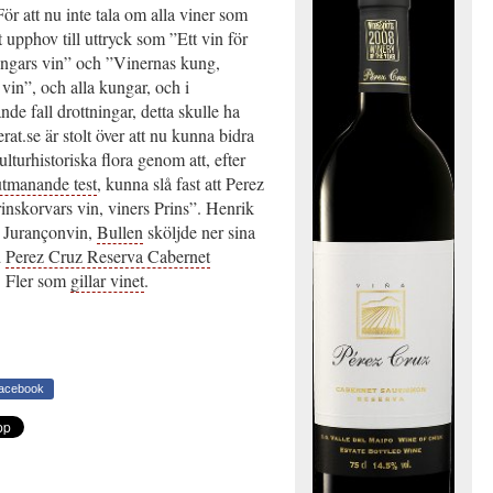
För att nu inte tala om alla viner som
t upphov till uttryck som ”Ett vin för
ngars vin” och ”Vinernas kung,
in”, och alla kungar, och i
e fall drottningar, detta skulle ha
ierat.se är stolt över att nu kunna bidra
ulturhistoriska flora genom att, efter
utmanande test
, kunna slå fast att Perez
inskorvars vin, viners Prins”. Henrik
i Jurançonvin,
Bullen
sköljde ner sina
d
Perez Cruz Reserva Cabernet
. Fler som
gillar vinet
.
Facebook