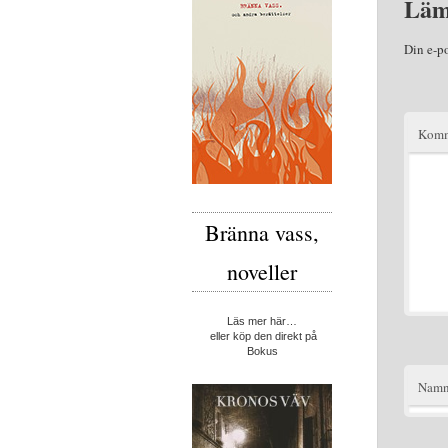
Läm
Din e-p
Komm
Bränna vass,
noveller
Läs mer här…
eller köp den direkt på
Bokus
Nam