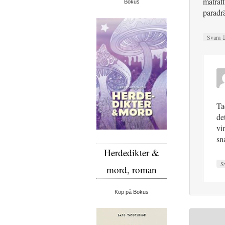
maträtt
Bokus
paradrä
Svara
Ta
de
vi
sn
Herdedikter &
S
mord, roman
Köp på Bokus