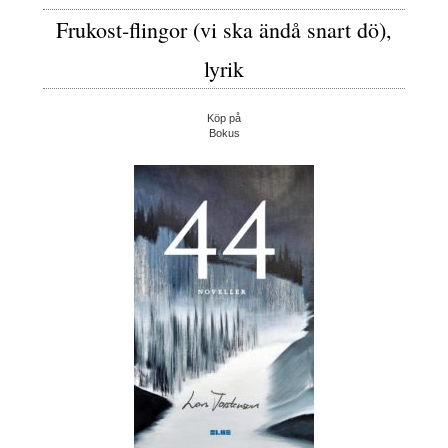
Frukost-flingor (vi ska ändå snart dö),
lyrik
Köp på
Bokus