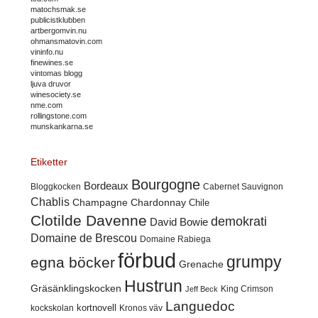
matochsmak.se
publicistklubben
artbergomvin.nu
ohmansmatovin.com
vininfo.nu
finewines.se
vintomas blogg
ljuva druvor
winesociety.se
nme.com
rollingstone.com
munskankarna.se
Etiketter
Bourgogne
Bordeaux
Cabernet Sauvignon
Bloggkocken
Chablis
Champagne
Chardonnay
Chile
Clotilde Davenne
demokrati
David Bowie
Domaine de Brescou
Domaine Rabiega
förbud
grumpy
egna böcker
Grenache
Hustrun
Gräsänklingskocken
King Crimson
Jeff Beck
Languedoc
kortnovell
kockskolan
Kronos väv