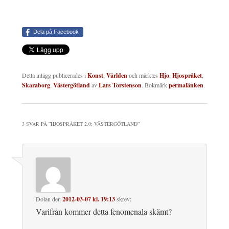
Dela på Facebook
Detta inlägg publicerades i
Konst
,
Världen
och märktes
Hjo
,
Hjospråket
,
Skaraborg
,
Västergötland
av
Lars Torstenson
. Bokmärk
permalänken
.
3 SVAR PÅ ”
HJOSPRÅKET 2.0: VÄSTERGÖTLAND
”
Dolan
den
2012-03-07 kl. 19:13
skrev:
Varifrån kommer detta fenomenala skämt?