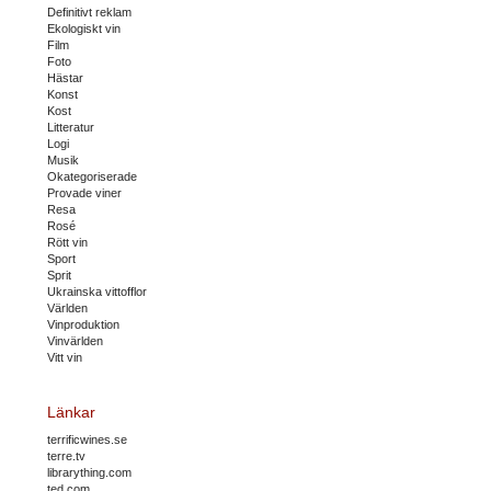
Definitivt reklam
Ekologiskt vin
Film
Foto
Hästar
Konst
Kost
Litteratur
Logi
Musik
Okategoriserade
Provade viner
Resa
Rosé
Rött vin
Sport
Sprit
Ukrainska vittofflor
Världen
Vinproduktion
Vinvärlden
Vitt vin
Länkar
terrificwines.se
terre.tv
librarything.com
ted.com