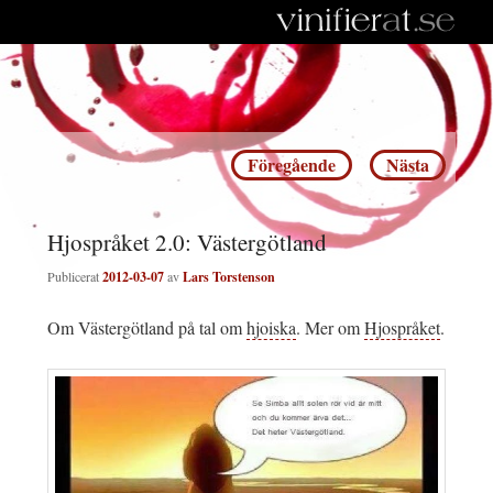
Inläggsnavigering
Föregående
Nästa
Hjospråket 2.0: Västergötland
Publicerat
2012-03-07
av
Lars Torstenson
Om Västergötland på tal om
hjoiska
. Mer om
Hjospråket
.