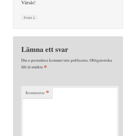
Värsås!
↓
Svara
Lämna ett svar
Din e-postadress kommer inte publiceras.
Obligatoriska
*
fält är märkta
*
Kommentar