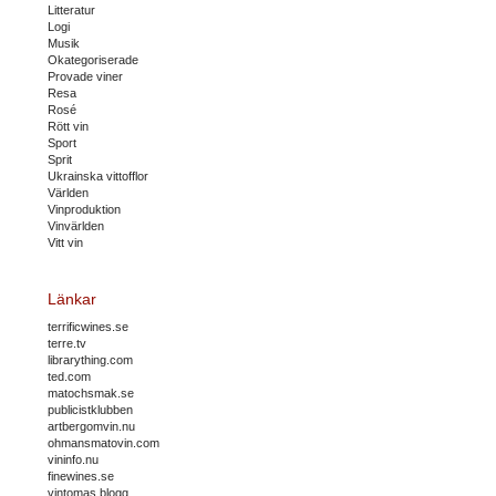
Litteratur
Logi
Musik
Okategoriserade
Provade viner
Resa
Rosé
Rött vin
Sport
Sprit
Ukrainska vittofflor
Världen
Vinproduktion
Vinvärlden
Vitt vin
Länkar
terrificwines.se
terre.tv
librarything.com
ted.com
matochsmak.se
publicistklubben
artbergomvin.nu
ohmansmatovin.com
vininfo.nu
finewines.se
vintomas blogg