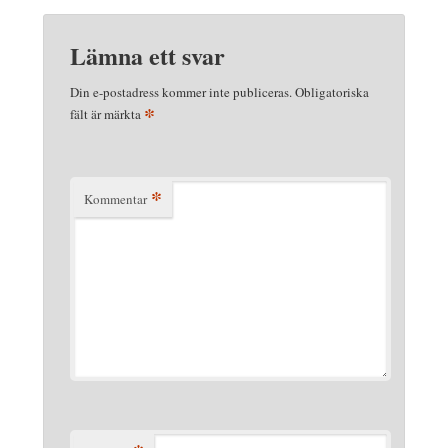
Lämna ett svar
Din e-postadress kommer inte publiceras.
Obligatoriska
*
fält är märkta
*
Kommentar