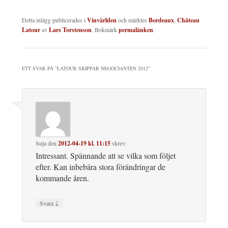
Detta inlägg publicerades i
Vinvärlden
och märktes
Bordeaux
,
Château
Latour
av
Lars Torstenson
. Bokmärk
permalänken
.
ETT SVAR PÅ ”
LATOUR SKIPPAR NEGOCIANTEN 2012
”
Suja
den
2012-04-19 kl. 11:15
skrev:
Intressant. Spännande att se vilka som följet
efter. Kan inbebära stora förändringar de
kommande åren.
↓
Svara