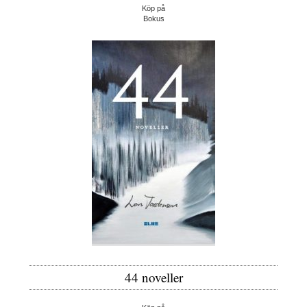
Köp på
Bokus
44 noveller