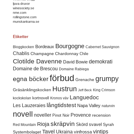
ljuva druvor
winesociety.se
nme.com
rollingstone.com
munskankarna.se
Etiketter
Bourgogne
Bordeaux
Cabernet Sauvignon
Bloggkocken
Chablis
Champagne
Chardonnay
Chile
Clotilde Davenne
demokrati
David Bowie
Domaine de Brescou
Domaine Rabiega
förbud
grumpy
egna böcker
Grenache
Hustrun
Gräsänklingskocken
King Crimson
Jeff Beck
Languedoc
kortnovell
kockskolan
Kronos väv
långtidstest
Les Lauzeraies
Napa Valley
naturvin
novell
noveller
Provence
recension
Pinot Noir
skräpvin
Rioja
Skörd
svavel
Syrah
Red Mountain
Tavel
vintips
Ukraina
Systembolaget
vinfrossa