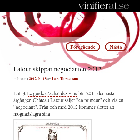
Inläggsnavigering
Föregående
Nästa
Latour skippar negocianten 2012
Publicerat
2012-04-18
av
Lars Torstenson
Enligt
Le guide d´achat des vins
blir 2011 den sista
årgången Château Latour säljer ”en primeur” och via en
”negociant”. Från och med 2012 kommer slottet att
mognadslagra sina