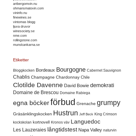
artbergomvin.nu
ohmansmatovin.com
vininfo.nu
finewines.se
vintomas blogg
ljuva druvor
winesociety.se
nme.com
rollingstone.com
munskankarna.se
Etiketter
Bourgogne
Bordeaux
Cabernet Sauvignon
Bloggkocken
Chablis
Champagne
Chardonnay
Chile
Clotilde Davenne
demokrati
David Bowie
Domaine de Brescou
Domaine Rabiega
förbud
grumpy
egna böcker
Grenache
Hustrun
Gräsänklingskocken
King Crimson
Jeff Beck
Languedoc
kortnovell
kockskolan
Kronos väv
långtidstest
Les Lauzeraies
Napa Valley
naturvin