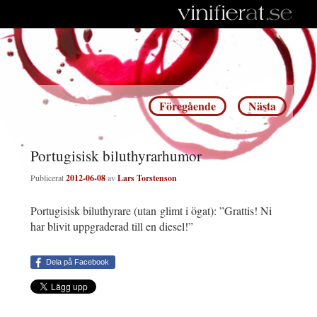
Inläggsnavigering
Föregående
Nästa
Portugisisk biluthyrarhumor
Publicerat
2012-06-08
av
Lars Torstenson
Portugisisk biluthyrare (utan glimt i ögat): ”Grattis! Ni
har blivit uppgraderad till en diesel!”
Dela på Facebook