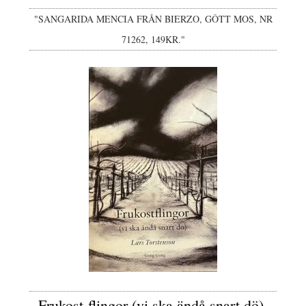
"SANGARIDA MENCIA FRÅN BIERZO, GÔTT MOS, NR
71262, 149KR."
Frukost-flingor (vi ska ändå snart dö),