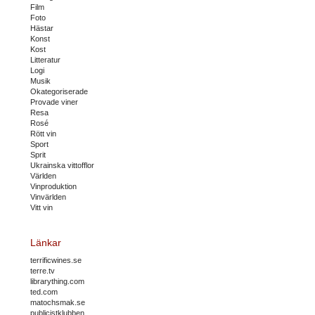
Film
Foto
Hästar
Konst
Kost
Litteratur
Logi
Musik
Okategoriserade
Provade viner
Resa
Rosé
Rött vin
Sport
Sprit
Ukrainska vittofflor
Världen
Vinproduktion
Vinvärlden
Vitt vin
Länkar
terrificwines.se
terre.tv
librarything.com
ted.com
matochsmak.se
publicistklubben