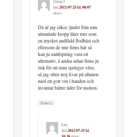
Göran J
den
2012-07-25 kl. 08:07
skrev:
Då är jag säker, ljudet från min
utmattade kropp låter mer som
en mycket andfådd flodhäst och
eftersom de inte finns här så
kan ju nattlöpning vara ett
alternativ, å andra sidan finns ju
risk för att man springer vilse,
så jag sitter nog kvar på altanen
med ett gott vin i handen och
inväntar bättre tider för motion.
↓
Svara
Lars
den
2012-07-25 kl.
10:38
skrev: