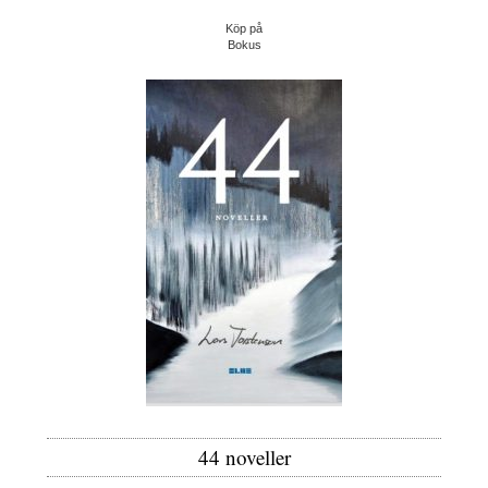
Köp på
Bokus
44 noveller