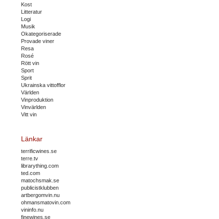
Kost
Litteratur
Logi
Musik
Okategoriserade
Provade viner
Resa
Rosé
Rött vin
Sport
Sprit
Ukrainska vittofflor
Världen
Vinproduktion
Vinvärlden
Vitt vin
Länkar
terrificwines.se
terre.tv
librarything.com
ted.com
matochsmak.se
publicistklubben
artbergomvin.nu
ohmansmatovin.com
vininfo.nu
finewines.se