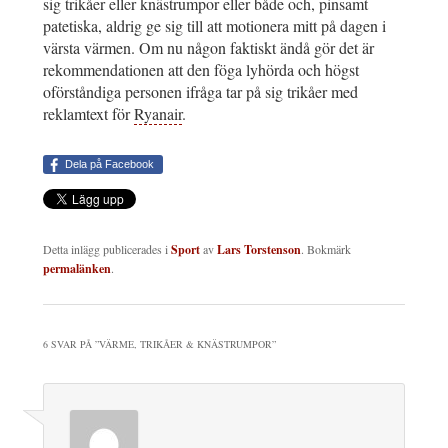
sig trikåer eller knästrumpor eller både och, pinsamt
patetiska, aldrig ge sig till att motionera mitt på dagen i
värsta värmen. Om nu någon faktiskt ändå gör det är
rekommendationen att den föga lyhörda och högst
oförståndiga personen ifråga tar på sig trikåer med
reklamtext för
Ryanair
.
Dela på Facebook
Detta inlägg publicerades i
Sport
av
Lars Torstenson
. Bokmärk
permalänken
.
6 SVAR PÅ ”
VÄRME, TRIKÅER & KNÄSTRUMPOR
”