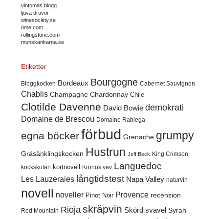
vintomas blogg
ljuva druvor
winesociety.se
nme.com
rollingstone.com
munskankarna.se
Etiketter
Bourgogne
Bordeaux
Cabernet Sauvignon
Bloggkocken
Chablis
Champagne
Chardonnay
Chile
Clotilde Davenne
demokrati
David Bowie
Domaine de Brescou
Domaine Rabiega
förbud
grumpy
egna böcker
Grenache
Hustrun
Gräsänklingskocken
King Crimson
Jeff Beck
Languedoc
kortnovell
kockskolan
Kronos väv
långtidstest
Les Lauzeraies
Napa Valley
naturvin
novell
noveller
Provence
recension
Pinot Noir
skräpvin
Rioja
Skörd
svavel
Syrah
Red Mountain