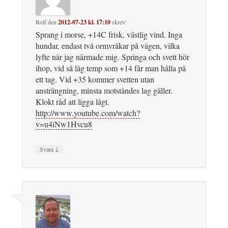
Rolf
den
2012-07-23 kl. 17:10
skrev:
Sprang i morse, +14C frisk, västlig vind. Inga
hundar, endast två ormvråkar på vägen, vilka
lyfte när jag närmade mig. Springa och svett hör
ihop, vid så låg temp som +14 får man hålla på
ett tag. Vid +35 kommer svetten utan
ansträngning, minsta motståndes lag gäller.
Klokt råd att ligga lågt.
http://www.youtube.com/watch?
v=u4iNw1Hvcu8
↓
Svara