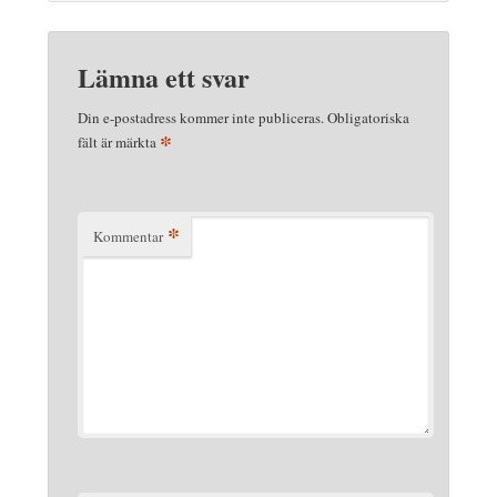
Lämna ett svar
Din e-postadress kommer inte publiceras.
Obligatoriska
*
fält är märkta
*
Kommentar