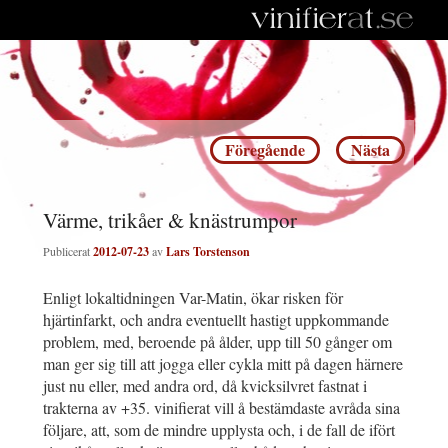
Inläggsnavigering
Föregående
Nästa
Värme, trikåer & knästrumpor
Publicerat
2012-07-23
av
Lars Torstenson
Enligt lokaltidningen Var-Matin, ökar risken för
hjärtinfarkt, och andra eventuellt hastigt uppkommande
problem, med, beroende på ålder, upp till 50 gånger om
man ger sig till att jogga eller cykla mitt på dagen härnere
just nu eller, med andra ord, då kvicksilvret fastnat i
trakterna av +35. vinifierat vill å bestämdaste avråda sina
följare, att, som de mindre upplysta och, i de fall de ifört