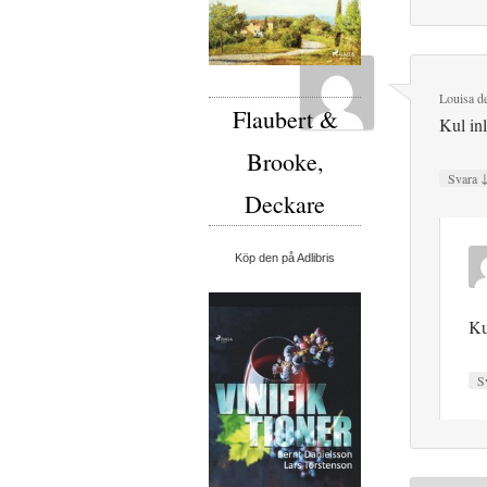
Louisa
d
Flaubert &
Kul in
Brooke,
Svara
Deckare
Köp den på Adlibris
Ku
S