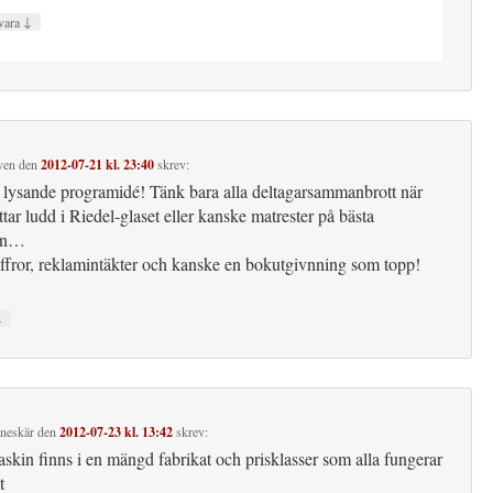
↓
vara
ven
den
2012-07-21 kl. 23:40
skrev:
 lysande programidé! Tänk bara alla deltagarsammanbrott när
tar ludd i Riedel-glaset eller kanske matrester på bästa
ken…
siffror, reklamintäkter och kanske en bokutgivnning som topp!
↓
neskär
den
2012-07-23 kl. 13:42
skrev:
skin finns i en mängd fabrikat och prisklasser som alla fungerar
t