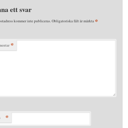
na ett svar
*
ostadress kommer inte publiceras.
Obligatoriska fält är märkta
*
entar
*
n