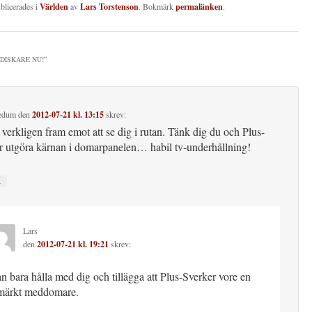
ublicerades i
Världen
av
Lars Torstenson
. Bokmärk
permalänken
.
-DISKARE NU!
”
Vedum
den
2012-07-21 kl. 13:15
skrev:
 verkligen fram emot att se dig i rutan. Tänk dig du och Plus-
r utgöra kärnan i domarpanelen… habil tv-underhållning!
↓
Lars
den
2012-07-21 kl. 19:21
skrev:
n bara hålla med dig och tillägga att Plus-Sverker vore en
märkt meddomare.