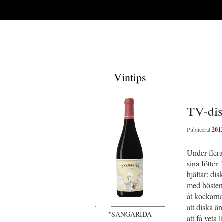
Vintips
TV-dis
Publicerat
201
Under flera
sina fötter
hjältar: dis
med hösten
åt kockarna.
att diska än
"SANGARIDA
att få veta