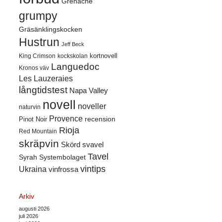
Grenache
grumpy
Gräsänklingskocken
Hustrun
Jeff Beck
kortnovell
King Crimson
kockskolan
Languedoc
Kronos väv
Les Lauzeraies
långtidstest
Napa Valley
novell
noveller
naturvin
Provence
recension
Pinot Noir
Rioja
Red Mountain
skräpvin
Skörd
svavel
Tavel
Syrah
Systembolaget
vintips
Ukraina
vinfrossa
Arkiv
augusti 2026
juli 2026