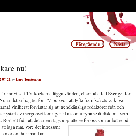
Inläggsnavigering
Föregående
Nästa
kare nu!
2-07-21
av
Lars Torstenson
 år har vi sett TV-kockarna lägga världen, eller i alla fall Sverige, för
. Nu är det är hög tid för TV-bolagen att lyfta fram kökets verkliga
karna! vinifierat förväntar sig att trendkänsliga redaktörer från och
s nystart av morgonsofforna ger lika stort utrymme åt diskarna som
 Bortsett från att det är en slags
upprättelse för oss som är bättre på
 att laga mat, vore det intressant
 lite mer om hur man kan