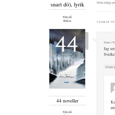
Detta inlägg p
snart dö), lyrik
Köp på
Bokus
9 SVAR PÅ ”
TV
Sune i 
Jag ser
Sverke
Svara
44 noveller
Ka
ut
Köp på