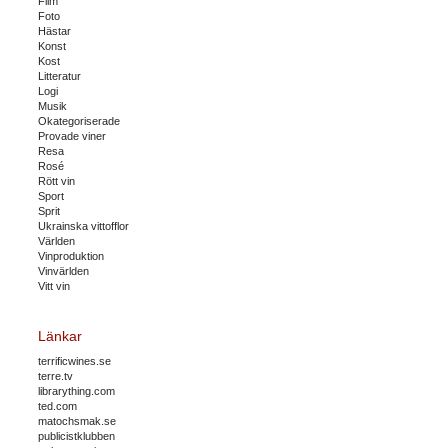
Film
Foto
Hästar
Konst
Kost
Litteratur
Logi
Musik
Okategoriserade
Provade viner
Resa
Rosé
Rött vin
Sport
Sprit
Ukrainska vittofflor
Världen
Vinproduktion
Vinvärlden
Vitt vin
Länkar
terrificwines.se
terre.tv
librarything.com
ted.com
matochsmak.se
publicistklubben