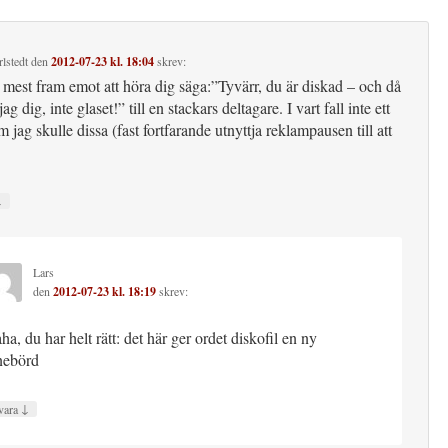
lstedt
den
2012-07-23 kl. 18:04
skrev:
 mest fram emot att höra dig säga:”Tyvärr, du är diskad – och då
ag dig, inte glaset!” till en stackars deltagare. I vart fall inte ett
 jag skulle dissa (fast fortfarande utnyttja reklampausen till att
↓
Lars
den
2012-07-23 kl. 18:19
skrev:
ha, du har helt rätt: det här ger ordet diskofil en ny
nebörd
↓
vara