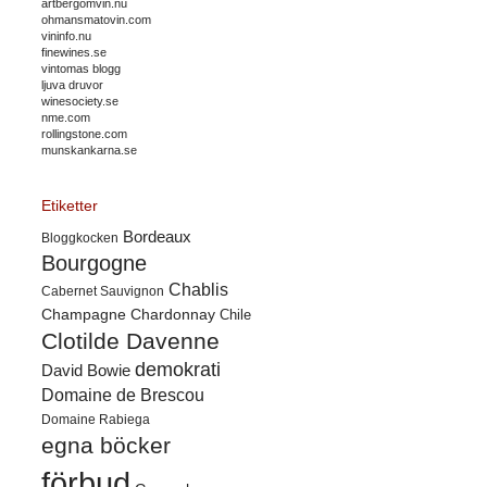
artbergomvin.nu
ohmansmatovin.com
vininfo.nu
finewines.se
vintomas blogg
ljuva druvor
winesociety.se
nme.com
rollingstone.com
munskankarna.se
Etiketter
Bordeaux
Bloggkocken
Bourgogne
Chablis
Cabernet Sauvignon
Champagne
Chardonnay
Chile
Clotilde Davenne
demokrati
David Bowie
Domaine de Brescou
Domaine Rabiega
egna böcker
förbud