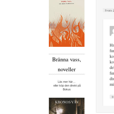
Svara
Hm
fu
ko
Bränna vass,
ko
de
noveller
fu
di
Läs mer här…
mi
eller köp den direkt på
Bokus
S