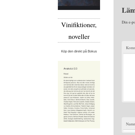
Läm
Din e-p
Vinifiktioner,
noveller
Komm
Köp den direkt på Bokus
Nam