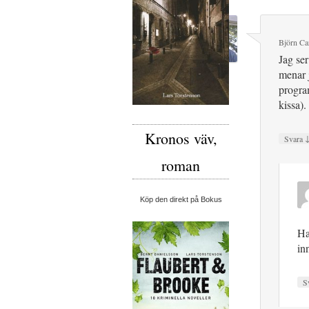
Björn Car
Jag ser
menar j
program
kissa).
Kronos väv,
Svara
roman
Köp den direkt på Bokus
Ha
in
S