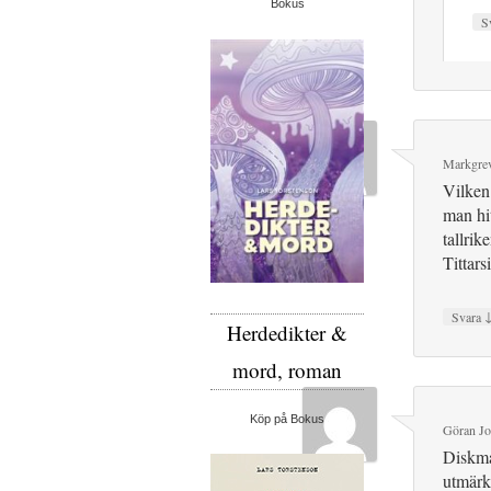
Bokus
S
Markgre
Vilken
man hit
tallri
Tittar
Svara
Herdedikter &
mord, roman
Köp på Bokus
Göran Jo
Diskma
utmärk