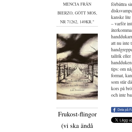
förbättra s
MENCIA FRÅN
disksvampa
BIERZO, GÔTT MOS,
kanske lit
NR 71262, 149KR."
– varför in
återkomman
handdukarn
att nu inte
handgreppen
tallrik elle
handdukens
tips: om nå
format, ka
som står dä
kors på brös
och inte ba
Dela på 
Frukost-flingor
(vi ska ändå