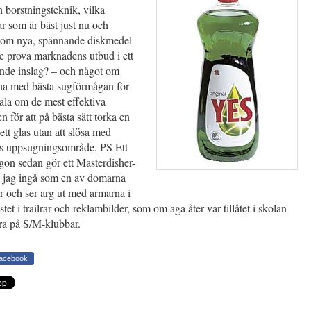
in borstningsteknik, vilka
r som är bäst just nu och
e om nya, spännande diskmedel
te prova marknadens utbud i ett
de inslag? – och något om
a med bästa sugförmågan för
 tala om de mest effektiva
 för att på bästa sätt torka en
r ett glas utan att slösa med
 uppsugningsområde. PS Ett
gon sedan gör ett Masterdisher-
n jag ingå som en av domarna
r och ser arg ut med armarna i
tet i trailrar och reklambilder, som om aga åter var tillåtet i skolan
ra på S/M-klubbar.
Facebook