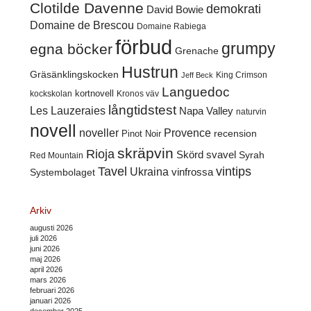
Clotilde Davenne
demokrati
David Bowie
Domaine de Brescou
Domaine Rabiega
förbud
grumpy
egna böcker
Grenache
Hustrun
Gräsänklingskocken
King Crimson
Jeff Beck
Languedoc
kortnovell
kockskolan
Kronos väv
långtidstest
Les Lauzeraies
Napa Valley
naturvin
novell
noveller
Provence
recension
Pinot Noir
skräpvin
Rioja
Skörd
svavel
Syrah
Red Mountain
Tavel
vintips
Ukraina
Systembolaget
vinfrossa
Arkiv
augusti 2026
juli 2026
juni 2026
maj 2026
april 2026
mars 2026
februari 2026
januari 2026
december 2025