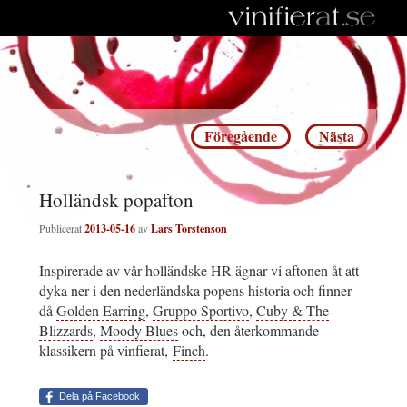
Inläggsnavigering
Föregående
Nästa
Holländsk popafton
Publicerat
2013-05-16
av
Lars Torstenson
Inspirerade av vår holländske HR ägnar vi aftonen åt att
dyka ner i den nederländska popens historia och finner
då
Golden Earring
,
Gruppo Sportivo
,
Cuby & The
Blizzards
,
Moody Blues
och, den återkommande
klassikern på vinfierat,
Finch
.
Dela på Facebook