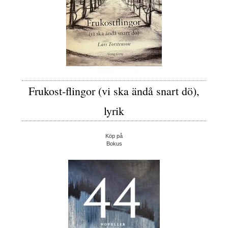
Frukost-flingor (vi ska ändå snart dö),
lyrik
Köp på
Bokus