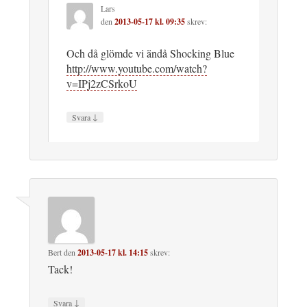
Lars
den
2013-05-17 kl. 09:35
skrev:
Och då glömde vi ändå Shocking Blue
http://www.youtube.com/watch?
v=IPj2zCSrkoU
↓
Svara
Bert
den
2013-05-17 kl. 14:15
skrev:
Tack!
↓
Svara