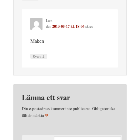
Lars
den
2013-05-17 kl. 18:06
skrev:
Maken
↓
Svara
Lämna ett svar
Din e-postadress kommer inte publiceras.
Obligatoriska
*
fält är märkta