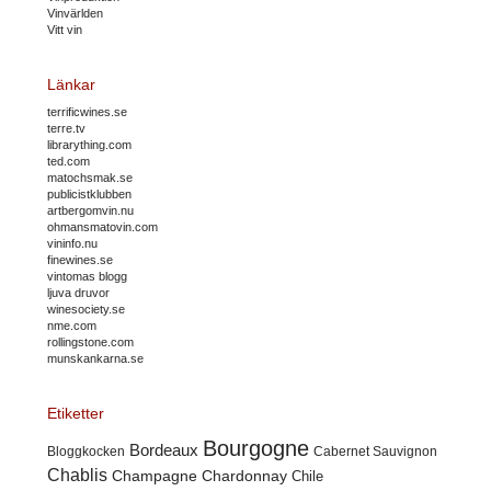
Vinvärlden
Vitt vin
Länkar
terrificwines.se
terre.tv
librarything.com
ted.com
matochsmak.se
publicistklubben
artbergomvin.nu
ohmansmatovin.com
vininfo.nu
finewines.se
vintomas blogg
ljuva druvor
winesociety.se
nme.com
rollingstone.com
munskankarna.se
Etiketter
Bourgogne
Bordeaux
Cabernet Sauvignon
Bloggkocken
Chablis
Champagne
Chardonnay
Chile