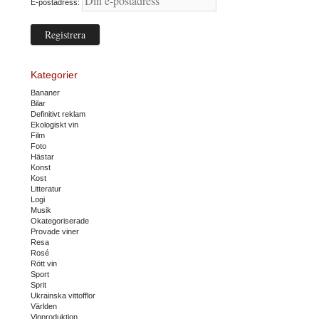
E-postadress:
Kategorier
Bananer
Bilar
Definitivt reklam
Ekologiskt vin
Film
Foto
Hästar
Konst
Kost
Litteratur
Logi
Musik
Okategoriserade
Provade viner
Resa
Rosé
Rött vin
Sport
Sprit
Ukrainska vittofflor
Världen
Vinproduktion