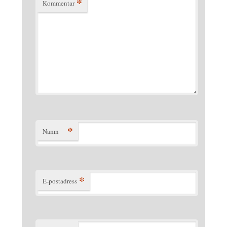
*
Kommentar
*
Namn
*
E-postadress