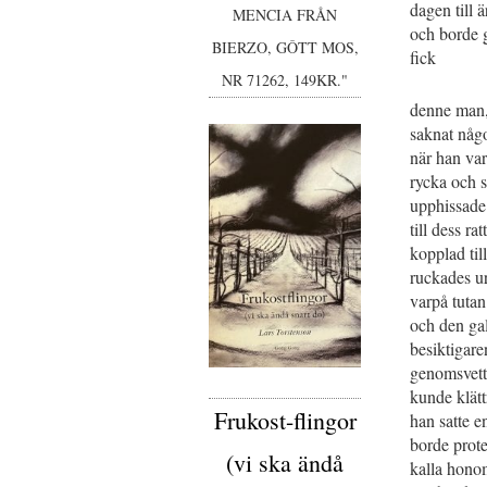
dagen till 
MENCIA FRÅN
och borde 
BIERZO, GÔTT MOS,
fick
NR 71262, 149KR."
denne man
saknat någo
när han var 
rycka och sl
upphissade
till dess ra
kopplad till
ruckades ur
varpå tutan
och den ga
besiktigare
genomsvett
kunde klätt
Frukost-flingor
han satte e
borde prot
(vi ska ändå
kalla honom 