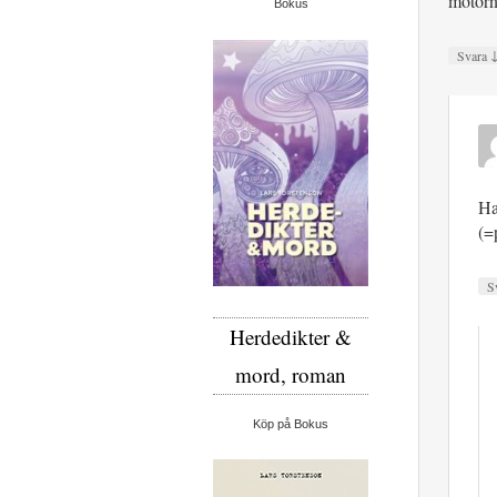
motorn 
Bokus
Svara
Ha
(=
S
Herdedikter &
mord, roman
Köp på Bokus