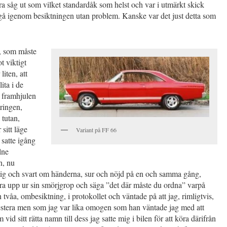
ära såg ut som vilket standardåk som helst och var i utmärkt skick
gå igenom besiktningen utan problem. Kanske var det just detta som
, som måste
t viktigt
liten, att
ita i de
 framhjulen
ttringen,
 tutan,
 sitt läge
Variant på FF 66
 satte igång
lne
n, nu
ig och svart om händerna, sur och nöjd på en och samma gång,
ra upp ur sin smörjgrop och säga ”det där måste du ordna” varpå
n tvåa, ombesiktning, i protokollet och väntade på att jag, rimligtvis,
estera men som jag var lika omogen som han väntade jag med att
vid sitt rätta namn till dess jag satte mig i bilen för att köra därifrån