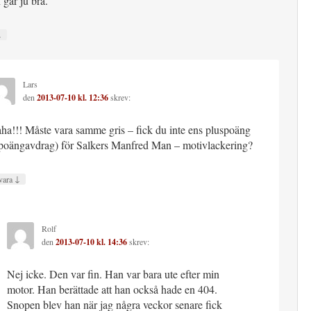
går ju bra.
↓
Lars
den
2013-07-10 kl. 12:36
skrev:
ha!!! Måste vara samme gris – fick du inte ens pluspoäng
poängavdrag) för Salkers Manfred Man – motivlackering?
↓
vara
Rolf
den
2013-07-10 kl. 14:36
skrev:
Nej icke. Den var fin. Han var bara ute efter min
motor. Han berättade att han också hade en 404.
Snopen blev han när jag några veckor senare fick