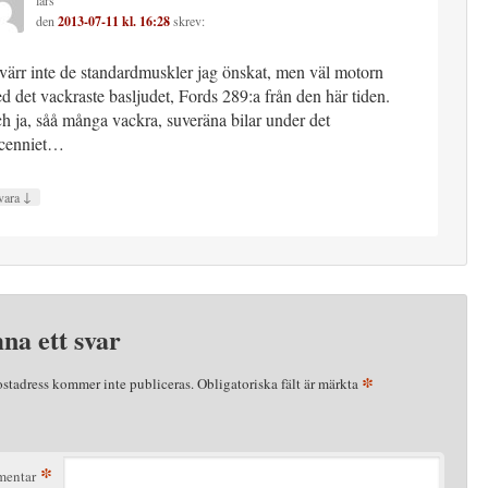
den
2013-07-11 kl. 16:28
skrev:
värr inte de standardmuskler jag önskat, men väl motorn
d det vackraste basljudet, Fords 289:a från den här tiden.
h ja, såå många vackra, suveräna bilar under det
cenniet…
↓
vara
na ett svar
*
ostadress kommer inte publiceras.
Obligatoriska fält är märkta
*
entar