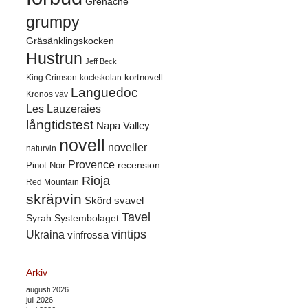
Grenache
grumpy
Gräsänklingskocken
Hustrun
Jeff Beck
kortnovell
King Crimson
kockskolan
Languedoc
Kronos väv
Les Lauzeraies
långtidstest
Napa Valley
novell
noveller
naturvin
Provence
recension
Pinot Noir
Rioja
Red Mountain
skräpvin
Skörd
svavel
Tavel
Syrah
Systembolaget
vintips
Ukraina
vinfrossa
Arkiv
augusti 2026
juli 2026