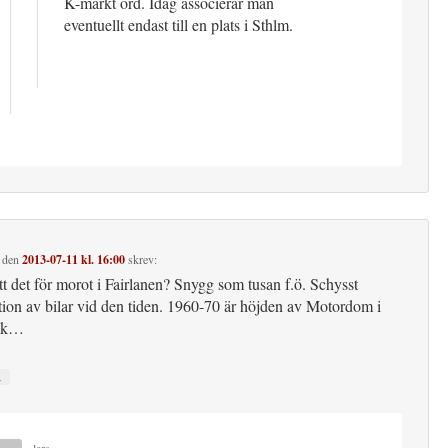
K-märkt ord. Idag associerar man
eventuellt endast till en plats i Sthlm.
den
2013-07-11 kl. 16:00
skrev:
t det för morot i Fairlanen? Snygg som tusan f.ö. Schysst
tion av bilar vid den tiden. 1960-70 är höjden av Motordom i
ok…
↓
lars