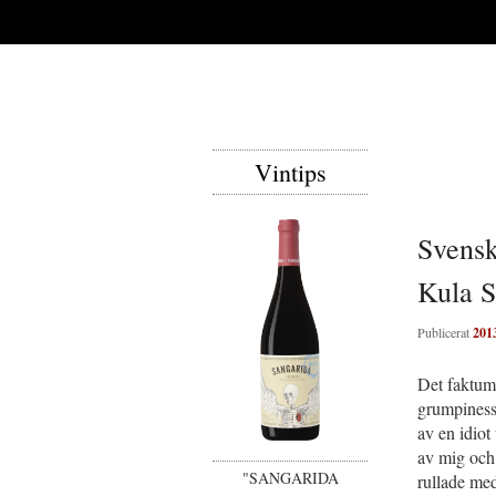
Vintips
Svensk
Kula S
Publicerat
201
Det faktum 
grumpines
av en idiot
av mig och 
"SANGARIDA
rullade med