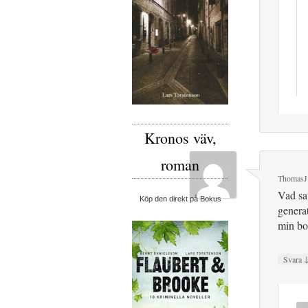
Kronos väv,
roman
ThomasJ
Vad sat
Köp den direkt på Bokus
genera
min b
Svara