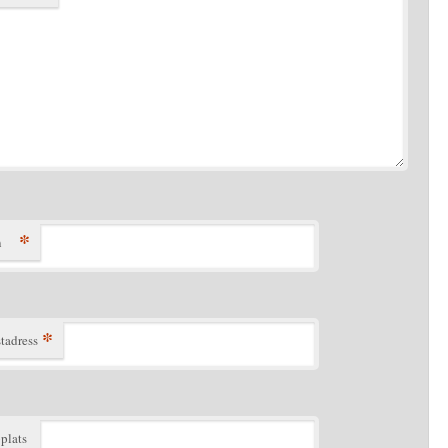
*
n
*
tadress
plats