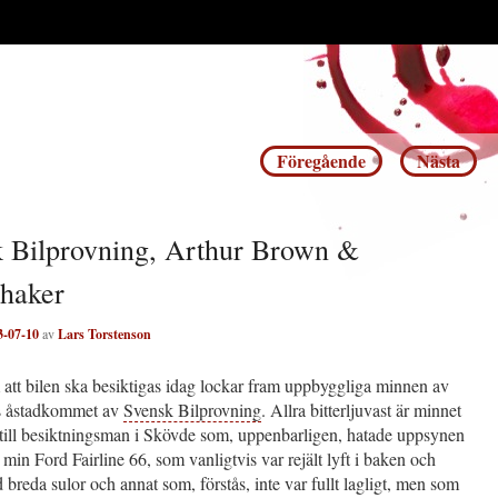
Inläggsnavigering
Föregående
Nästa
 Bilprovning, Arthur Brown &
haker
3-07-10
av
Lars Torstenson
att bilen ska besiktigas idag lockar fram uppbyggliga minnen av
s åstadkommet av
Svensk Bilprovning
. Allra bitterljuvast är minnet
 till besiktningsman i Skövde som, uppenbarligen, hatade uppsynen
min Ford Fairline 66, som vanligtvis var rejält lyft i baken och
 breda sulor och annat som, förstås, inte var fullt lagligt, men som