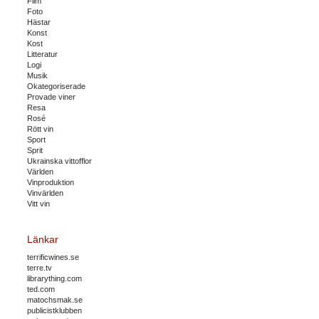
Film
Foto
Hästar
Konst
Kost
Litteratur
Logi
Musik
Okategoriserade
Provade viner
Resa
Rosé
Rött vin
Sport
Sprit
Ukrainska vittofflor
Världen
Vinproduktion
Vinvärlden
Vitt vin
Länkar
terrificwines.se
terre.tv
librarything.com
ted.com
matochsmak.se
publicistklubben