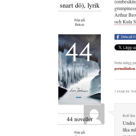
(ombesiktni
snart dö), lyrik
grumpiness
Arthur Brow
Köp på
och Kula S
Bokus
Dela på 
Detta inlägg p
permalänken
.
7 SVAR PÅ ”
SV
Rolf
den
44 noveller
Undra 
lika m
Köp på