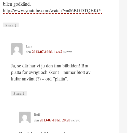
bilen godkänd.
http://www.youtube.com/watch?v=86BGDTQEKtY
↓
Svara
Lars
den
2013-07-10 kl. 14:47
skrev:
Ja, se där har vi ju den fina bilbilden! Bra
platta för övrigt och skönt – numer blott av
kufar använt (?) – ord ”platta”.
↓
Svara
Rolf
den
2013-07-10 kl. 20:20
skrev: