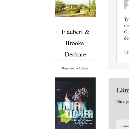
Ty
me
Flaubert &
Oc
de
Brooke,
Deckare
S
Köp den på Adlibris
Läm
Din e-p
Komm