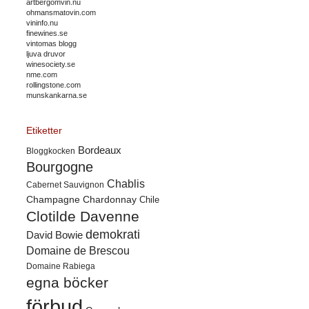
artbergomvin.nu
ohmansmatovin.com
vininfo.nu
finewines.se
vintomas blogg
ljuva druvor
winesociety.se
nme.com
rollingstone.com
munskankarna.se
Etiketter
Bordeaux
Bloggkocken
Bourgogne
Chablis
Cabernet Sauvignon
Champagne
Chardonnay
Chile
Clotilde Davenne
demokrati
David Bowie
Domaine de Brescou
Domaine Rabiega
egna böcker
förbud