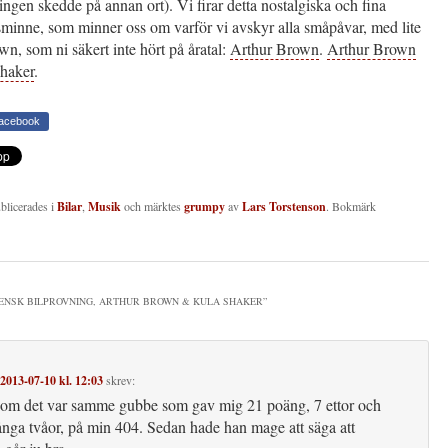
ngen skedde på annan ort). Vi firar detta nostalgiska och fina
minne, som minner oss om varför vi avskyr alla småpåvar, med lite
n, som ni säkert inte hört på åratal:
Arthur Brown
.
Arthur Brown
haker
.
Facebook
ublicerades i
Bilar
,
Musik
och märktes
grumpy
av
Lars Torstenson
. Bokmärk
ENSK BILPROVNING, ARTHUR BROWN & KULA SHAKER
”
2013-07-10 kl. 12:03
skrev:
om det var samme gubbe som gav mig 21 poäng, 7 ettor och
ånga tvåor, på min 404. Sedan hade han mage att säga att