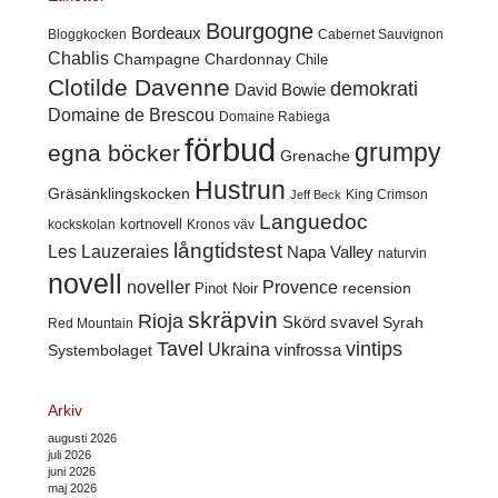
Bourgogne
Bordeaux
Cabernet Sauvignon
Bloggkocken
Chablis
Champagne
Chardonnay
Chile
Clotilde Davenne
demokrati
David Bowie
Domaine de Brescou
Domaine Rabiega
förbud
grumpy
egna böcker
Grenache
Hustrun
Gräsänklingskocken
King Crimson
Jeff Beck
Languedoc
kortnovell
kockskolan
Kronos väv
långtidstest
Les Lauzeraies
Napa Valley
naturvin
novell
noveller
Provence
recension
Pinot Noir
skräpvin
Rioja
Skörd
svavel
Syrah
Red Mountain
Tavel
vintips
Ukraina
Systembolaget
vinfrossa
Arkiv
augusti 2026
juli 2026
juni 2026
maj 2026