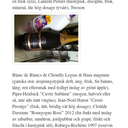
en frisk syra), Laurent Perrier (hustypisk, disciplin, frisk,
mineral, lite hög dosage tyvärr), Twoson
Blanc de Blancs de Chouilly Legras & Haas magnum
(ganska stor, ursprungstypisk doft, ung, frisk, fin balans,
lång, ren eftersmak med tydligt inslag av grönt äpple),
Piper-Heidsick ”Cuvée Sublime” (mogen, halvsöt eller
så, inte alls mitt vinglas), Jean-Noël Haton ”Cuvée
Prestige” (frisk, lätt, brödig,väl hög dosage), Clotilde
Davenne ”Bourgogne Rosé” 2012 (fin frukt med inslag
av rabarber, smultron, jordgubbar och grape, friskt och
fräscht i hustypisk stil), Rabiega Rochène 1997 (rosévin