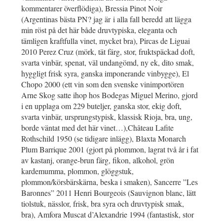
kommentarer överflödiga), Bressia Pinot Noir
(Argentinas bästa PN? jag är i alla fall beredd att lägga
min röst på det här både druvtypiska, eleganta och
tämligen kraftfulla vinet, mycket bra), Pircas de Liguai
2010 Perez Cruz (mörk, tät färg, stor, fruktspäckad doft,
svarta vinbär, spenat, väl undangömd, ny ek, dito smak,
hyggligt frisk syra, ganska imponerande vinbygge), El
Chopo 2000 (ett vin som den svenske vinimportören
Arne Skog satte ihop hos Bodegas Miguel Merino, gjord
i en upplaga om 229 buteljer, ganska stor, ekig doft,
svarta vinbär, ursprungstypisk, klassisk Rioja, bra, ung,
borde väntat med det här vinet…),Château Lafite
Rothschild 1950 (se tidigare inlägg), Blaxta Monarch
Plum Barrique 2001 (gjort på plommon, lagrat två år i fat
av kastanj, orange-brun färg, fikon, alkohol, grön
kardemumma, plommon, glöggstuk,
plommon/körsbärskärna, beska i smaken), Sancerre ”Les
Baronnes” 2011 Henri Bourgeois (Sauvignon blanc, lätt
tiolstuk, nässlor, frisk, bra syra och druvtypisk smak,
bra), Amfora Muscat d’Alexandrie 1994 (fantastisk, stor