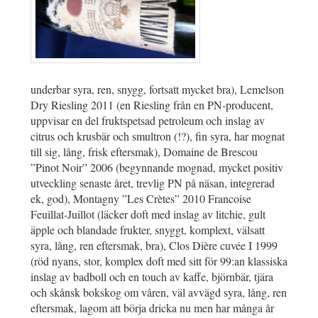
underbar syra, ren, snygg, fortsatt mycket bra), Lemelson
Dry Riesling 2011 (en Riesling från en PN-producent,
uppvisar en del fruktspetsad petroleum och inslag av
citrus och krusbär och smultron (!?), fin syra, har mognat
till sig, lång, frisk eftersmak), Domaine de Brescou
”Pinot Noir” 2006 (begynnande mognad, mycket positiv
utveckling senaste året, trevlig PN på näsan, integrerad
ek, god), Montagny ”Les Crètes” 2010 Francoise
Feuillat-Juillot (läcker doft med inslag av litchie, gult
äpple och blandade frukter, snyggt, komplext, välsatt
syra, lång, ren eftersmak, bra), Clos Dière cuvée I 1999
(röd nyans, stor, komplex doft med sitt för 99:an klassiska
inslag av badboll och en touch av kaffe, björnbär, tjära
och skånsk bokskog om våren, väl avvägd syra, lång, ren
eftersmak, lagom att börja dricka nu men har många år