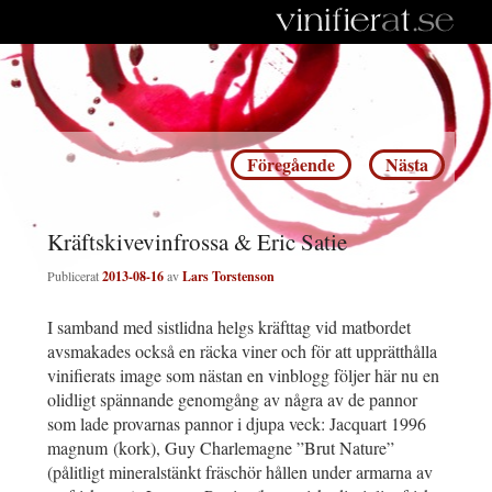
Inläggsnavigering
Föregående
Nästa
Kräftskivevinfrossa & Eric Satie
Publicerat
2013-08-16
av
Lars Torstenson
I samband med sistlidna helgs kräfttag vid matbordet
avsmakades också en räcka viner och för att upprätthålla
vinifierats image som nästan en vinblogg följer här nu en
olidligt spännande genomgång av några av de pannor
som lade provarnas pannor i djupa veck: Jacquart 1996
magnum (kork), Guy Charlemagne ”Brut Nature”
(pålitligt mineralstänkt fräschör hållen under armarna av