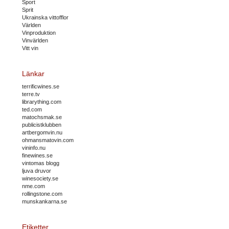
Sport
Sprit
Ukrainska vittofflor
Världen
Vinproduktion
Vinvärlden
Vitt vin
Länkar
terrificwines.se
terre.tv
librarything.com
ted.com
matochsmak.se
publicistklubben
artbergomvin.nu
ohmansmatovin.com
vininfo.nu
finewines.se
vintomas blogg
ljuva druvor
winesociety.se
nme.com
rollingstone.com
munskankarna.se
Etiketter