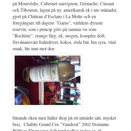
på Mourvèdre, Cabernet sauvignon, Grenache, Cinsaut
och Tibouren, lagrat på ny, amerikansk ek i nio månader,
gjort på Château d’Esclans i La Motte och en
föregångare till dagens ”Garus”, världens dyraste
rosévin, som i princip görs på samma vis som
”Rochène”, orange färg, ek, mogen, komplex doft,
förvånansvärt fruktdrivet, kokos, röda bär, bra syra, vital
smak, lite tunt mot den
bärande eken men håller ihop på ett utmärkt sätt, mycket
bra), Chablis Grand Cru ”Vaudesir” 2002 Domaine
William Fèvre (stor doft med tydligt inslag av ek,