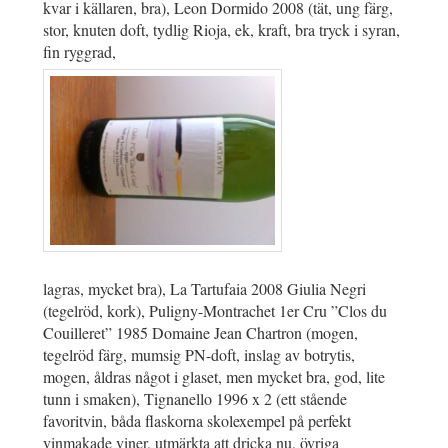
kvar i källaren, bra), Leon Dormido 2008 (tät, ung färg,
stor, knuten doft, tydlig Rioja, ek, kraft, bra tryck i syran,
fin ryggrad,
lagras, mycket bra), La Tartufaia 2008 Giulia Negri
(tegelröd, kork), Puligny-Montrachet 1er Cru ”Clos du
Couilleret” 1985 Domaine Jean Chartron (mogen,
tegelröd färg, mumsig PN-doft, inslag av botrytis,
mogen, åldras något i glaset, men mycket bra, god, lite
tunn i smaken), Tignanello 1996 x 2 (ett stående
favoritvin, båda flaskorna skolexempel på perfekt
vinmakade viner, utmärkta att dricka nu, övriga