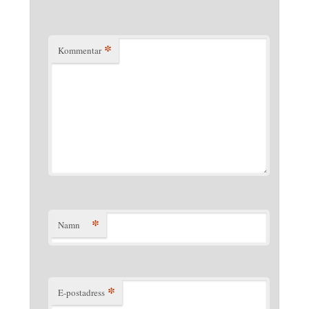
*
Kommentar
*
Namn
*
E-postadress