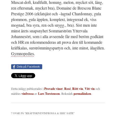
Muscat-doft, kraftfullt, honung, melon, mycket söt, lång,
ren eftersmak, mycket bra), Domaine de Brescou Blanc
Prestige 2006 (ekfatsjäst och –lagrad Chardonnay, gula
plommon, gula äpplen, komplext, integrerad ek, viss
mognad, bra syra, ren och snygg., bra). Sist men inte
minst årets snapsnyhet Sommarström Yttervala
Johannesört, som i alla avseende får med beröm godkänt
och HR:en rekommenderas att prova den till kommande
kräftkalas, surströmmingspartyn och, inte minst, ålagillen.
Gymnopedies
.
Dela på Facebook
Detta inlägg publicerades i
Provade viner
,
Rosé
,
Rött vin
,
Vitt vin
och
märktes
vinfrossa
av
Lars Torstenson
. Bokmärk
permalänken
.
7 SVAR PÅ ”
KRÄFTSKIVEVINFROSSA & ERIC SATIE
”