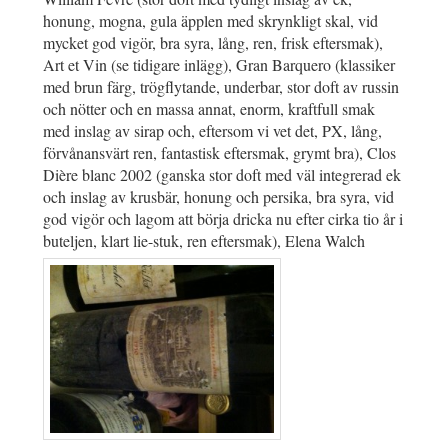
honung, mogna, gula äpplen med skrynkligt skal, vid
mycket god vigör, bra syra, lång, ren, frisk eftersmak),
Art et Vin (se tidigare inlägg), Gran Barquero (klassiker
med brun färg, trögflytande, underbar, stor doft av russin
och nötter och en massa annat, enorm, kraftfull smak
med inslag av sirap och, eftersom vi vet det, PX, lång,
förvånansvärt ren, fantastisk eftersmak, grymt bra), Clos
Dière blanc 2002 (ganska stor doft med väl integrerad ek
och inslag av krusbär, honung och persika, bra syra, vid
god vigör och lagom att börja dricka nu efter cirka tio år i
buteljen, klart lie-stuk, ren eftersmak), Elena Walch