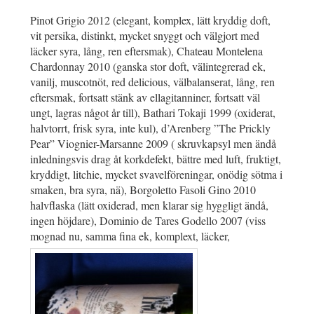
Pinot Grigio 2012 (elegant, komplex, lätt kryddig doft,
vit persika, distinkt, mycket snyggt och välgjort med
läcker syra, lång, ren eftersmak), Chateau Montelena
Chardonnay 2010 (ganska stor doft, välintegrerad ek,
vanilj, muscotnöt, red delicious, välbalanserat, lång, ren
eftersmak, fortsatt stänk av ellagitanniner, fortsatt väl
ungt, lagras något år till), Bathari Tokaji 1999 (oxiderat,
halvtorrt, frisk syra, inte kul), d’Arenberg ”The Prickly
Pear” Viognier-Marsanne 2009 ( skruvkapsyl men ändå
inledningsvis drag åt korkdefekt, bättre med luft, fruktigt,
kryddigt, litchie, mycket svavelföreningar, onödig sötma i
smaken, bra syra, nä), Borgoletto Fasoli Gino 2010
halvflaska (lätt oxiderad, men klarar sig hyggligt ändå,
ingen höjdare), Dominio de Tares Godello 2007 (viss
mognad nu, samma fina ek, komplext, läcker,