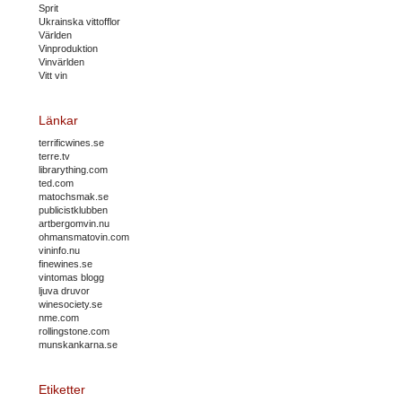
Sprit
Ukrainska vittofflor
Världen
Vinproduktion
Vinvärlden
Vitt vin
Länkar
terrificwines.se
terre.tv
librarything.com
ted.com
matochsmak.se
publicistklubben
artbergomvin.nu
ohmansmatovin.com
vininfo.nu
finewines.se
vintomas blogg
ljuva druvor
winesociety.se
nme.com
rollingstone.com
munskankarna.se
Etiketter