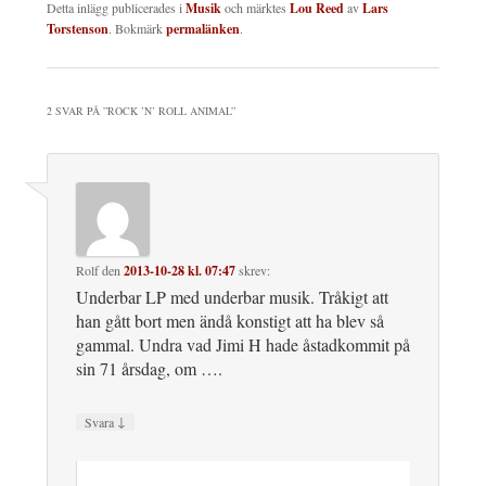
Detta inlägg publicerades i
Musik
och märktes
Lou Reed
av
Lars
Torstenson
. Bokmärk
permalänken
.
2 SVAR PÅ ”
ROCK ’N’ ROLL ANIMAL
”
Rolf
den
2013-10-28 kl. 07:47
skrev:
Underbar LP med underbar musik. Tråkigt att
han gått bort men ändå konstigt att ha blev så
gammal. Undra vad Jimi H hade åstadkommit på
sin 71 årsdag, om ….
↓
Svara