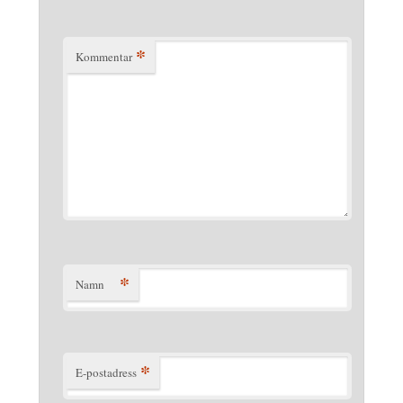
*
Kommentar
*
Namn
*
E-postadress