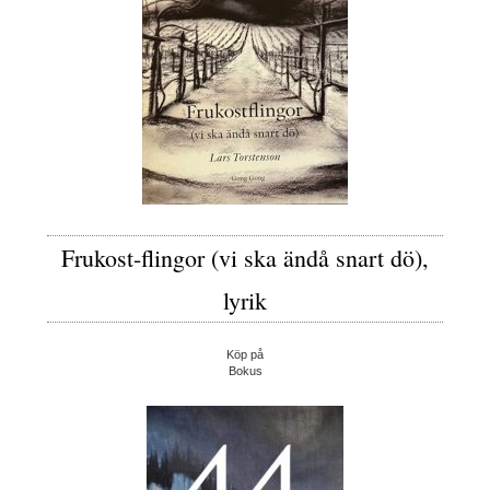
Frukost-flingor (vi ska ändå snart dö),
lyrik
Köp på
Bokus