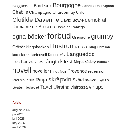
Bourgogne
Bordeaux
Cabernet Sauvignon
Bloggkocken
Chablis
Champagne
Chardonnay
Chile
Clotilde Davenne
demokrati
David Bowie
Domaine de Brescou
Domaine Rabiega
förbud
grumpy
egna böcker
Grenache
Hustrun
Gräsänklingskocken
King Crimson
Jeff Beck
Languedoc
kortnovell
kockskolan
Kronos väv
långtidstest
Les Lauzeraies
Napa Valley
naturvin
novell
noveller
Provence
recension
Pinot Noir
skräpvin
Rioja
Skörd
svavel
Syrah
Red Mountain
Tavel
vintips
Ukraina
Systembolaget
vinfrossa
Arkiv
augusti 2026
juli 2026
juni 2026
maj 2026
april 2026