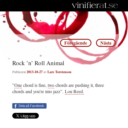
Inläggsnavigering
Föregående
Nästa
Rock ’n’ Roll Animal
Publicerat
2013-10-27
av
Lars Torstenson
”
One
chord is fine,
two
chords are pushing it, three
chords and you’re into jazz”.
Lou Reed.
Dela på Facebook