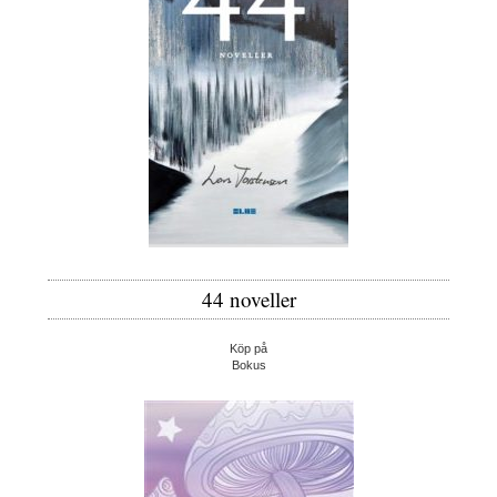
44 noveller
Köp på
Bokus