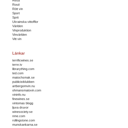
Resa
Rosé
Rött vin
Sport
Sprit
Ukrainska vittofflor
Världen
Vinproduktion
Vinvärlden
Vitt vin
Länkar
terrificwines.se
terre.tv
librarything.com
ted.com
matochsmak.se
publicistklubben
artbergomvin.nu
ohmansmatovin.com
vininfo.nu
finewines.se
vintomas blogg
ljuva druvor
winesociety.se
nme.com
rollingstone.com
munskankarna.se