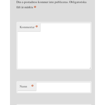
Din e-postadress kommer inte publiceras.
Obligatoriska
*
fält är märkta
*
Kommentar
*
Namn