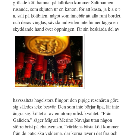
grillade kött hamnat på tallriken kommer Saltmannen
rusande, som skjuten ur en kanon, för att kasta, ja k-a-s-t-
a, salt på köttbiten, något som innebär att alla runt bordet,
och deras vinglas, såvida individen inte hinner lägga en
skyddande hand över öppningen, får sin beskärda del av
havssaltets hagelstora flingor: den pipige resenären göre
sig således icke besvär. Den som inte börjar lipa, lär inte
ångra sig: köttet är av en utomjordisk kvalitet. ”Från
Galicien,” säger Miguel Merino Navajas utan någon
större brist på chauvenism, ”världens bästa kött kommer
från de galiciska vidderna, där korna lever i det fria och