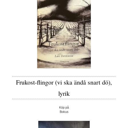
Frukost-flingor (vi ska ändå snart dö),
lyrik
Köp på
Bokus