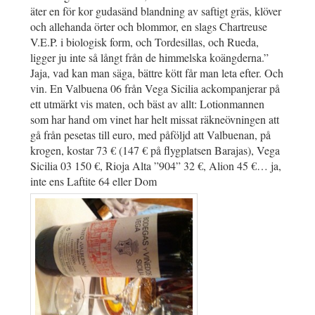
äter en för kor gudasänd blandning av saftigt gräs, klöver
och allehanda örter och blommor, en slags Chartreuse
V.E.P. i biologisk form, och Tordesillas, och Rueda,
ligger ju inte så långt från de himmelska koängderna.”
Jaja, vad kan man säga, bättre kött får man leta efter. Och
vin. En Valbuena 06 från Vega Sicilia ackompanjerar på
ett utmärkt vis maten, och bäst av allt: Lotionmannen
som har hand om vinet har helt missat räkneövningen att
gå från pesetas till euro, med påföljd att Valbuenan, på
krogen, kostar 73 € (147 € på flygplatsen Barajas), Vega
Sicilia 03 150 €, Rioja Alta ”904” 32 €, Alion 45 €… ja,
inte ens Laftite 64 eller Dom