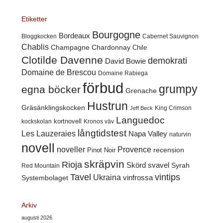
Etiketter
Bourgogne
Bordeaux
Cabernet Sauvignon
Bloggkocken
Chablis
Champagne
Chardonnay
Chile
Clotilde Davenne
demokrati
David Bowie
Domaine de Brescou
Domaine Rabiega
förbud
grumpy
egna böcker
Grenache
Hustrun
Gräsänklingskocken
King Crimson
Jeff Beck
Languedoc
kortnovell
kockskolan
Kronos väv
långtidstest
Les Lauzeraies
Napa Valley
naturvin
novell
noveller
Provence
recension
Pinot Noir
skräpvin
Rioja
Skörd
svavel
Syrah
Red Mountain
Tavel
vintips
Ukraina
Systembolaget
vinfrossa
Arkiv
augusti 2026