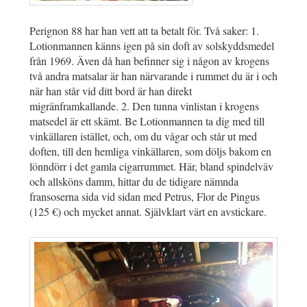
Perignon 88 har han vett att ta betalt för. Två saker: 1.
Lotionmannen känns igen på sin doft av solskyddsmedel
från 1969. Även då han befinner sig i någon av krogens
två andra matsalar är han närvarande i rummet du är i och
när han står vid ditt bord är han direkt
migränframkallande. 2. Den tunna vinlistan i krogens
matsedel är ett skämt. Be Lotionmannen ta dig med till
vinkällaren istället, och, om du vågar och står ut med
doften, till den hemliga vinkällaren, som döljs bakom en
lönndörr i det gamla cigarrummet. Här, bland spindelväv
och allsköns damm, hittar du de tidigare nämnda
fransoserna sida vid sidan med Petrus, Flor de Pingus
(125 €) och mycket annat. Självklart värt en avstickare.