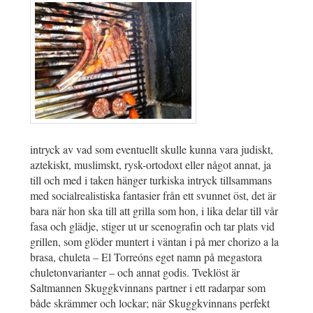
intryck av vad som eventuellt skulle kunna vara judiskt,
aztekiskt, muslimskt, rysk-ortodoxt eller något annat, ja
till och med i taken hänger turkiska intryck tillsammans
med socialrealistiska fantasier från ett svunnet öst, det är
bara när hon ska till att grilla som hon, i lika delar till vår
fasa och glädje, stiger ut ur scenografin och tar plats vid
grillen, som glöder muntert i väntan i på mer chorizo a la
brasa, chuleta – El Torreóns eget namn på megastora
chuletonvarianter – och annat godis. Tveklöst är
Saltmannen Skuggkvinnans partner i ett radarpar som
både skrämmer och lockar; när Skuggkvinnans perfekt