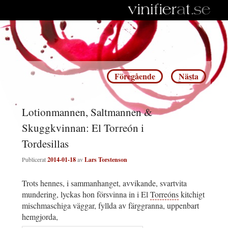
Inläggsnavigering
Föregående
Nästa
Lotionmannen, Saltmannen &
Skuggkvinnan: El Torreón i
Tordesillas
Publicerat
2014-01-18
av
Lars Torstenson
Trots hennes, i sammanhanget, avvikande, svartvita
mundering, lyckas hon försvinna in i El
Torreóns
kitchigt
mischmaschiga väggar, fyllda av färggranna, uppenbart
hemgjorda,