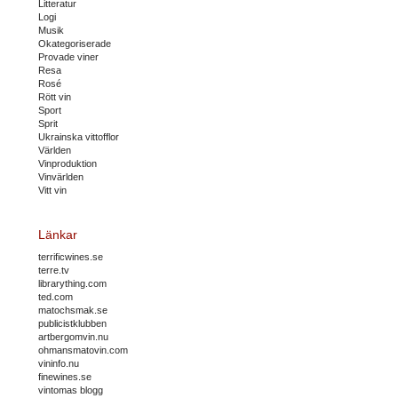
Litteratur
Logi
Musik
Okategoriserade
Provade viner
Resa
Rosé
Rött vin
Sport
Sprit
Ukrainska vittofflor
Världen
Vinproduktion
Vinvärlden
Vitt vin
Länkar
terrificwines.se
terre.tv
librarything.com
ted.com
matochsmak.se
publicistklubben
artbergomvin.nu
ohmansmatovin.com
vininfo.nu
finewines.se
vintomas blogg