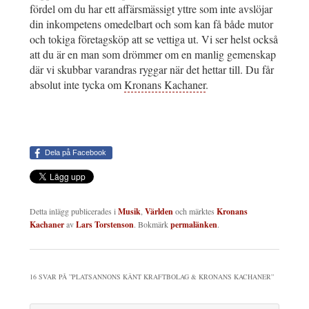
fördel om du har ett affärsmässigt yttre som inte avslöjar
din inkompetens omedelbart och som kan få både mutor
och tokiga företagsköp att se vettiga ut. Vi ser helst också
att du är en man som drömmer om en manlig gemenskap
där vi skubbar varandras ryggar när det hettar till. Du får
absolut inte tycka om
Kronans Kachaner
.
Dela på Facebook
Detta inlägg publicerades i
Musik
,
Världen
och märktes
Kronans
Kachaner
av
Lars Torstenson
. Bokmärk
permalänken
.
16 SVAR PÅ ”
PLATSANNONS KÄNT KRAFTBOLAG & KRONANS KACHANER
”