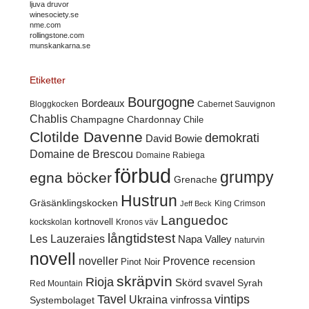
ljuva druvor
winesociety.se
nme.com
rollingstone.com
munskankarna.se
Etiketter
Bourgogne
Bordeaux
Cabernet Sauvignon
Bloggkocken
Chablis
Champagne
Chardonnay
Chile
Clotilde Davenne
demokrati
David Bowie
Domaine de Brescou
Domaine Rabiega
förbud
grumpy
egna böcker
Grenache
Hustrun
Gräsänklingskocken
King Crimson
Jeff Beck
Languedoc
kortnovell
kockskolan
Kronos väv
långtidstest
Les Lauzeraies
Napa Valley
naturvin
novell
noveller
Provence
recension
Pinot Noir
skräpvin
Rioja
Skörd
svavel
Syrah
Red Mountain
Tavel
vintips
Ukraina
Systembolaget
vinfrossa