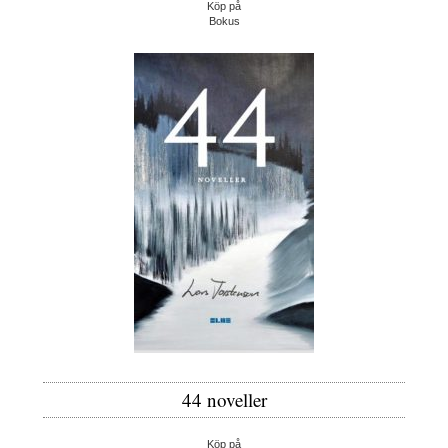
Köp på
Bokus
44 noveller
Köp på