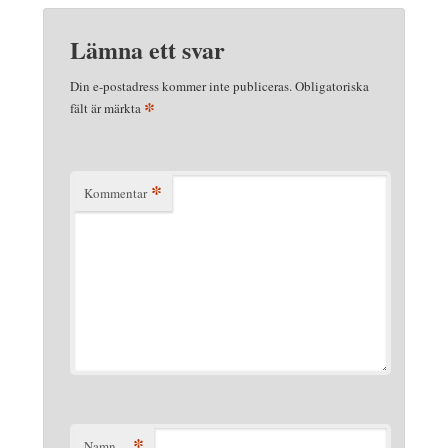
Lämna ett svar
Din e-postadress kommer inte publiceras.
Obligatoriska
*
fält är märkta
*
Kommentar
*
Namn