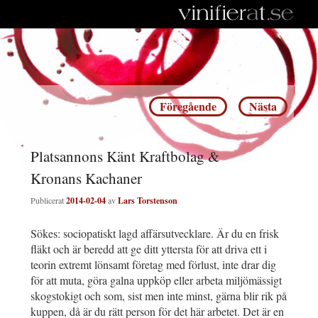
Inläggsnavigering
Föregående
Nästa
Platsannons Känt Kraftbolag &
Kronans Kachaner
Publicerat
2014-02-04
av
Lars Torstenson
Sökes: sociopatiskt lagd affärsutvecklare. Är du en frisk
fläkt och är beredd att ge ditt yttersta för att driva ett i
teorin extremt lönsamt företag med förlust, inte drar dig
för att muta, göra galna uppköp eller arbeta miljömässigt
skogstokigt och som, sist men inte minst, gärna blir rik på
kuppen, då är du rätt person för det här arbetet. Det är en