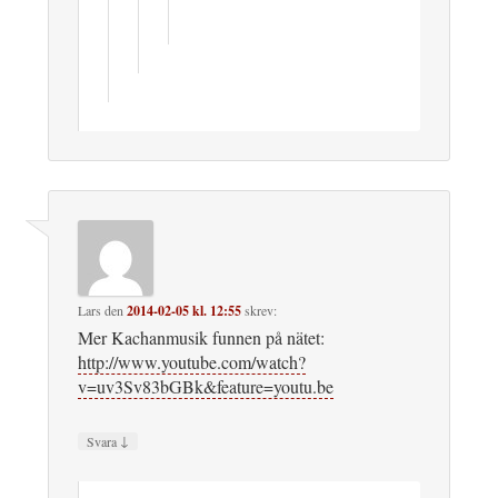
Lars
den
2014-02-05 kl. 12:55
skrev:
Mer Kachanmusik funnen på nätet:
http://www.youtube.com/watch?
v=uv3Sv83bGBk&feature=youtu.be
↓
Svara