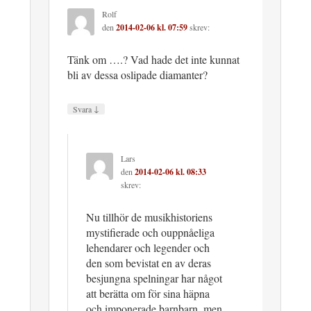
Rolf
den
2014-02-06 kl. 07:59
skrev:
Tänk om ….? Vad hade det inte kunnat
bli av dessa oslipade diamanter?
↓
Svara
Lars
den
2014-02-06 kl. 08:33
skrev:
Nu tillhör de musikhistoriens
mystifierade och ouppnåeliga
lehendarer och legender och
den som bevistat en av deras
besjungna spelningar har något
att berätta om för sina häpna
och imponerade barnbarn, men