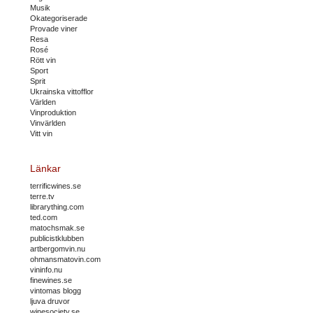
Musik
Okategoriserade
Provade viner
Resa
Rosé
Rött vin
Sport
Sprit
Ukrainska vittofflor
Världen
Vinproduktion
Vinvärlden
Vitt vin
Länkar
terrificwines.se
terre.tv
librarything.com
ted.com
matochsmak.se
publicistklubben
artbergomvin.nu
ohmansmatovin.com
vininfo.nu
finewines.se
vintomas blogg
ljuva druvor
winesociety.se