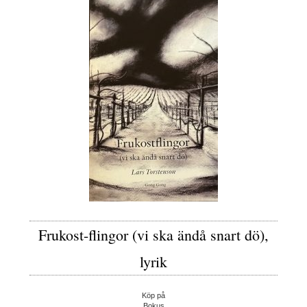
Frukost-flingor (vi ska ändå snart dö),
lyrik
Köp på
Bokus