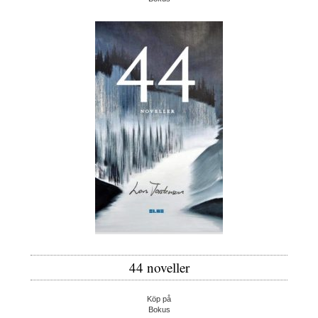
44 noveller
Köp på
Bokus