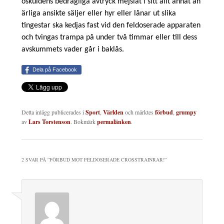
oskuldens bedrägliga avtryck mejslat i sitt allt annat än
ärliga ansikte säljer eller hyr eller lånar ut slika
tingestar ska kedjas fast vid den feldoserade apparaten
och tvingas trampa på under två timmar eller till dess
avskummets vader går i baklås.
Dela på Facebook
Detta inlägg publicerades i
Sport
,
Världen
och märktes
förbud
,
grumpy
av
Lars Torstenson
. Bokmärk
permalänken
.
2 SVAR PÅ ”
FÖRBUD MOT FELDOSERADE CROSSTRAINRAR!
”