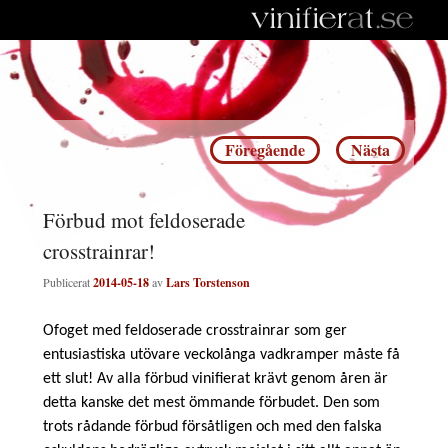
Inläggsnavigering
Föregående
Nästa
Förbud mot feldoserade
crosstrainrar!
Publicerat
2014-05-18
av
Lars Torstenson
Ofoget med feldoserade crosstrainrar som ger
entusiastiska utövare veckolånga vadkramper måste få
ett slut! Av alla förbud vinifierat krävt genom åren är
detta kanske det mest ömmande förbudet. Den som
trots rådande förbud försåtligen och med den falska