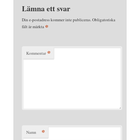
Lämna ett svar
Din e-postadress kommer inte publiceras.
Obligatoriska
*
fält är märkta
*
Kommentar
*
Namn