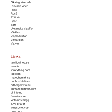
Okategoriserade
Provade viner
Resa
Rosé
Rött vin
Sport
Sprit
Ukrainska vittofflor
Världen
Vinproduktion
Vinvärlden
Vitt vin
Länkar
terrificwines.se
terre.tv
librarything.com
ted.com
matochsmak.se
publicistklubben
artbergomvin.nu
ohmansmatovin.com
vininfo.nu
finewines.se
vintomas blogg
ljuva druvor
winesociety.se
nme.com