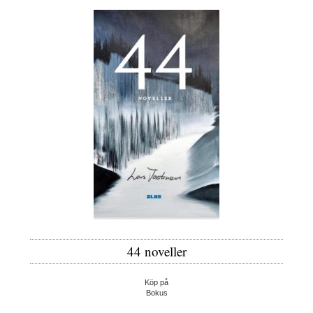
44 noveller
Köp på
Bokus