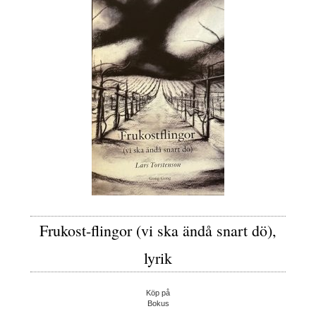
Frukost-flingor (vi ska ändå snart dö),
lyrik
Köp på
Bokus