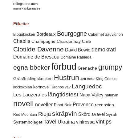
rollingstone.com
munskankarna.se
Etiketter
Bourgogne
Bordeaux
Cabernet Sauvignon
Bloggkocken
Chablis
Champagne
Chardonnay
Chile
Clotilde Davenne
demokrati
David Bowie
Domaine de Brescou
Domaine Rabiega
förbud
grumpy
egna böcker
Grenache
Hustrun
Gräsänklingskocken
King Crimson
Jeff Beck
Languedoc
kortnovell
kockskolan
Kronos väv
långtidstest
Les Lauzeraies
Napa Valley
naturvin
novell
noveller
Provence
recension
Pinot Noir
skräpvin
Rioja
Skörd
svavel
Syrah
Red Mountain
Tavel
vintips
Ukraina
Systembolaget
vinfrossa