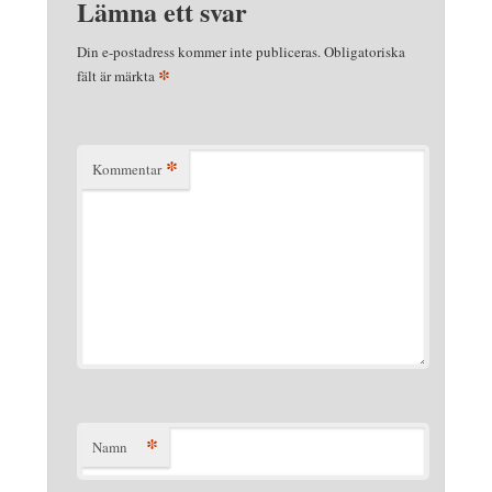
Lämna ett svar
Din e-postadress kommer inte publiceras.
Obligatoriska
*
fält är märkta
*
Kommentar
*
Namn