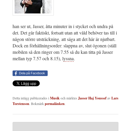
han ser ut, Jasser, åtta minuter in i stycket och undra på
det. Det går faktiskt, fortsatt utan att våld behöver tas till i
någon större utsträckning, att säga att det här är njutbart.
Dock en förhållningsorder: slappna av, slut ögonen (ställ
mobilen så den ringer om 7.55 så du kan titta på Jasser
mellan typ 7.57 och 8.15), l
yssna
.
Dela på Facebook
Detta inlägg publicerades i
Musik
och märktes
Jasser Haj Youssef
av
Lars
Torstenson
. Bokmärk
permalänken
.