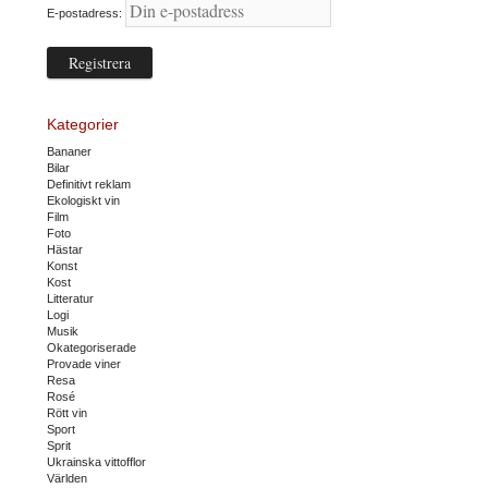
E-postadress:
Kategorier
Bananer
Bilar
Definitivt reklam
Ekologiskt vin
Film
Foto
Hästar
Konst
Kost
Litteratur
Logi
Musik
Okategoriserade
Provade viner
Resa
Rosé
Rött vin
Sport
Sprit
Ukrainska vittofflor
Världen