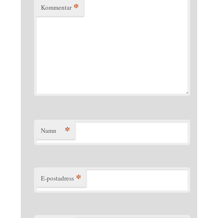
*
Kommentar
*
Namn
*
E-postadress