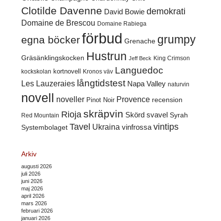
Clotilde Davenne
demokrati
David Bowie
Domaine de Brescou
Domaine Rabiega
förbud
grumpy
egna böcker
Grenache
Hustrun
Gräsänklingskocken
King Crimson
Jeff Beck
Languedoc
kortnovell
kockskolan
Kronos väv
långtidstest
Les Lauzeraies
Napa Valley
naturvin
novell
noveller
Provence
recension
Pinot Noir
skräpvin
Rioja
Skörd
svavel
Syrah
Red Mountain
Tavel
vintips
Ukraina
Systembolaget
vinfrossa
Arkiv
augusti 2026
juli 2026
juni 2026
maj 2026
april 2026
mars 2026
februari 2026
januari 2026