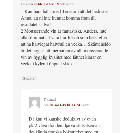
Lars
den
2014-11-18 kl. 21:28
skrev:
1 Kan bara hålla med Terje om att det hedrar er
Anna, att ni inte kunnat komma fram till
resultatet själva!
2 Mousserande vin är fantastiskt, Anders, inte
alla förunnat att vara hur fräsch som helst efter
att ha halvlegat halvfull en vecka… Skämt åsido
är det nog så att merparten av allt mousserande
vin av hygglig kvalitet med lätthet klarar en
vecka i kylen i öppnat skick.
↓
Svara
ThomasJ
den
2014-11-19 kl. 14:34
skrev:
Då kan vi kanske deduktivt av ovan
pkt2 våga dra den djärva slutsatsen att
det kända franska kökstricket med en