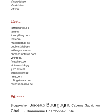
Vinproduktion
Vinvärlden
Vitt vin
Länkar
terrificwines.se
terre.tv
librarything.com
ted.com
matochsmak.se
publicistklubben
artbergomvin.nu
ohmansmatovin.com
vininfo.nu
finewines.se
vintomas blogg
ljuva druvor
winesociety.se
nme.com
rollingstone.com
munskankarna.se
Etiketter
Bourgogne
Bordeaux
Cabernet Sauvignon
Bloggkocken
Chablis
Champagne
Chardonnay
Chile