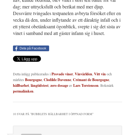
dag; mer uttrycksfullt och berikat med mer djup.
Dessvärre tvingades testpanelen avbryta försöket efter en
vecka då den, under inflytande av ett dåraktig infall och i
ett ytterst obetänksamt ögonblick, svepte i sig det sista av
vinet i samband med att gäster infann sig i huset.
Dela på Facebook
Detta inlägg publicerades i
Provade viner
,
Vinvärlden
,
Vitt vin
och
märktes
Bourgogne
,
Clodilde Davenne
,
Crémant de Bourgogne
,
hållbarhet
,
långtidstest
,
zero dosage
av
Lars Torstenson
. Bokmärk
permalänken
.
10 SVAR PÅ ”
BUBBLETS HÅLLBARHET I ÖPPNAD FORM
”