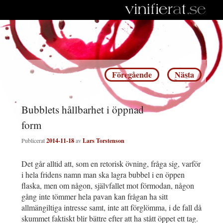
Inläggsnavigering
Föregående
Nästa
Bubblets hållbarhet i öppnad
form
Publicerat
2014-11-18
av
Lars Torstenson
Det går alltid att, som en retorisk övning, fråga sig, varför
i hela fridens namn man ska lagra bubbel i en öppen
flaska, men om någon, självfallet mot förmodan, någon
gång inte tömmer hela pavan kan frågan ha sitt
allmängiltiga intresse samt, inte att förglömma, i de fall då
skummet faktiskt blir bättre efter att ha stått öppet ett tag.