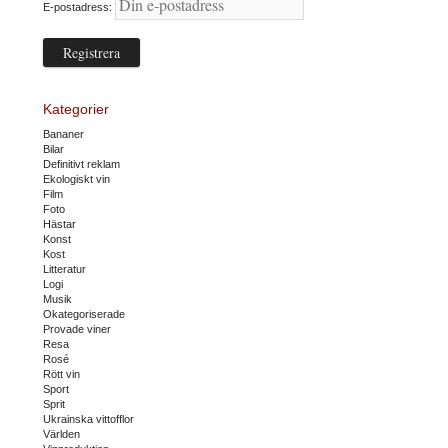
E-postadress:
Kategorier
Bananer
Bilar
Definitivt reklam
Ekologiskt vin
Film
Foto
Hästar
Konst
Kost
Litteratur
Logi
Musik
Okategoriserade
Provade viner
Resa
Rosé
Rött vin
Sport
Sprit
Ukrainska vittofflor
Världen