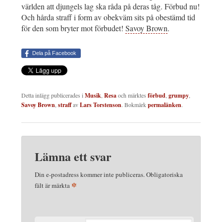
världen att djungels lag ska råda på deras tåg. Förbud nu!
Och hårda straff i form av obekväm sits på obestämd tid
för den som bryter mot förbudet!
Savoy Brown
.
Dela på Facebook
Detta inlägg publicerades i
Musik
,
Resa
och märktes
förbud
,
grumpy
,
Savoy Brown
,
straff
av
Lars Torstenson
. Bokmärk
permalänken
.
Lämna ett svar
Din e-postadress kommer inte publiceras.
Obligatoriska
*
fält är märkta