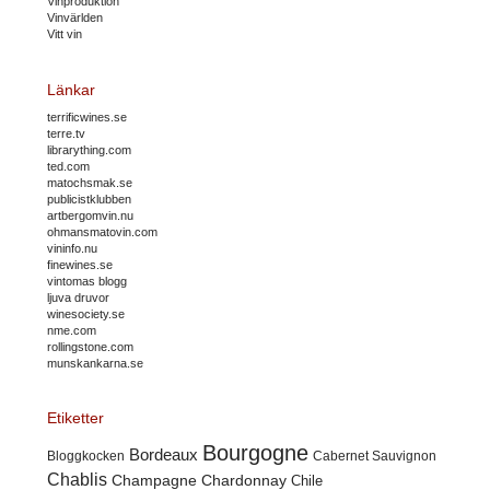
Vinproduktion
Vinvärlden
Vitt vin
Länkar
terrificwines.se
terre.tv
librarything.com
ted.com
matochsmak.se
publicistklubben
artbergomvin.nu
ohmansmatovin.com
vininfo.nu
finewines.se
vintomas blogg
ljuva druvor
winesociety.se
nme.com
rollingstone.com
munskankarna.se
Etiketter
Bourgogne
Bordeaux
Cabernet Sauvignon
Bloggkocken
Chablis
Champagne
Chardonnay
Chile