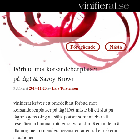
Inläggsnavigering
Föregående
Nästa
Förbud mot korsandebenplatser
på tåg! & Savoy Brown
Publicerat
2014-11-23
av
Lars Torstenson
vinifierat kräver ett omedelbart förbud mot
korsandebenplatser på tåg! Det måste bli ett slut på
tågbolagens ofog att sälja platser som innebär att
resenärerna hamnar mitt emot varandra. Redan detta är
illa nog men om endera resenären är en räkel riskerar
situationen