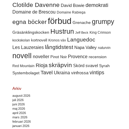
Clotilde Davenne
demokrati
David Bowie
Domaine de Brescou
Domaine Rabiega
förbud
grumpy
egna böcker
Grenache
Hustrun
Gräsänklingskocken
King Crimson
Jeff Beck
Languedoc
kortnovell
kockskolan
Kronos väv
långtidstest
Les Lauzeraies
Napa Valley
naturvin
novell
noveller
Provence
recension
Pinot Noir
skräpvin
Rioja
Skörd
svavel
Syrah
Red Mountain
Tavel
vintips
Ukraina
Systembolaget
vinfrossa
Arkiv
augusti 2026
juli 2026
juni 2026
maj 2026
april 2026
mars 2026
februari 2026
januari 2026