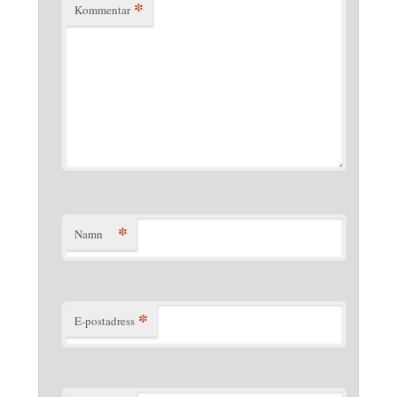
*
Kommentar
*
Namn
*
E-postadress