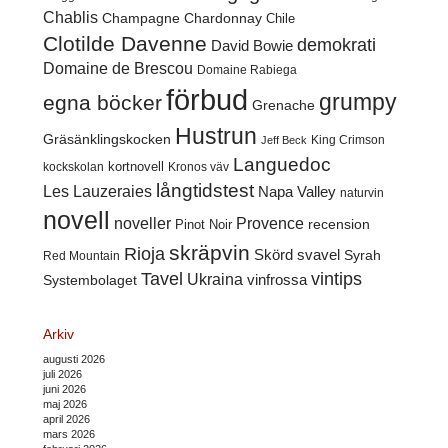
Chablis
Champagne
Chardonnay
Chile
Clotilde Davenne
demokrati
David Bowie
Domaine de Brescou
Domaine Rabiega
förbud
grumpy
egna böcker
Grenache
Hustrun
Gräsänklingskocken
King Crimson
Jeff Beck
Languedoc
kortnovell
kockskolan
Kronos väv
långtidstest
Les Lauzeraies
Napa Valley
naturvin
novell
noveller
Provence
recension
Pinot Noir
skräpvin
Rioja
Skörd
svavel
Syrah
Red Mountain
Tavel
vintips
Ukraina
Systembolaget
vinfrossa
Arkiv
augusti 2026
juli 2026
juni 2026
maj 2026
april 2026
mars 2026