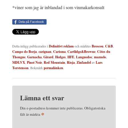
*viner som jag är inblandad i som vinmakarkonsult
Dela på Facebook
Detta inlägg publicerades i
Definitivt reklam
och märktes
Brescou
,
C&B
,
Campo do Borja
,
carignan
,
Carisma
,
Cartlidge&Browne
,
Côtes du
Thongue
,
Garnacha
,
Girard
,
Hedges
,
HFE
,
Languedoc
,
mazuelo
,
MDLVX
,
Pinot Noir
,
Red Mountain
,
Rioja
,
Zinfandel
av
Lars
Torstenson
. Bokmärk
permalänken
.
Lämna ett svar
Din e-postadress kommer inte publiceras.
Obligatoriska
*
fält är märkta