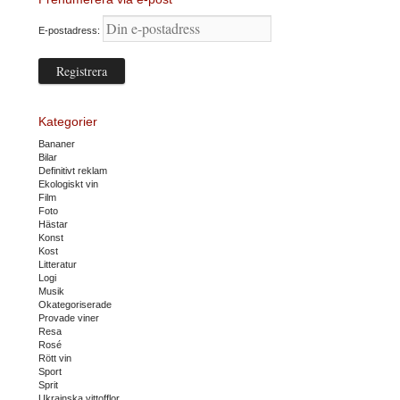
E-postadress:
Kategorier
Bananer
Bilar
Definitivt reklam
Ekologiskt vin
Film
Foto
Hästar
Konst
Kost
Litteratur
Logi
Musik
Okategoriserade
Provade viner
Resa
Rosé
Rött vin
Sport
Sprit
Ukrainska vittofflor