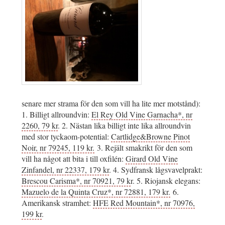
senare mer strama för den som vill ha lite mer motstånd):
1. Billigt allroundvin:
El Rey Old Vine Garnacha*, nr
2260, 79 kr
. 2. Nästan lika billigt inte lika allroundvin
med stor tyckaom-potential:
Cartlidge&Browne Pinot
Noir, nr 79245, 119 kr.
3. Rejält smakrikt för den som
vill ha något att bita i till oxfilén:
Girard Old Vine
Zinfandel, nr 22337, 179 kr
. 4. Sydfransk lågsvavelprakt:
Brescou Carisma*, nr 70921, 79 k
r. 5. Riojansk elegans:
Mazuelo de la Quinta Cruz*, nr 72881, 179 kr.
6.
Amerikansk stramhet:
HFE Red Mountain*, nr 70976,
199 kr
.