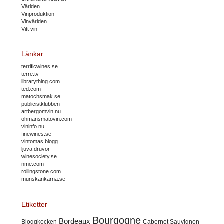
Världen
Vinproduktion
Vinvärlden
Vitt vin
Länkar
terrificwines.se
terre.tv
librarything.com
ted.com
matochsmak.se
publicistklubben
artbergomvin.nu
ohmansmatovin.com
vininfo.nu
finewines.se
vintomas blogg
ljuva druvor
winesociety.se
nme.com
rollingstone.com
munskankarna.se
Etiketter
Bourgogne
Bordeaux
Cabernet Sauvignon
Bloggkocken