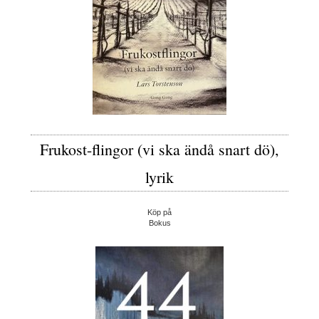
Frukost-flingor (vi ska ändå snart dö),
lyrik
Köp på
Bokus