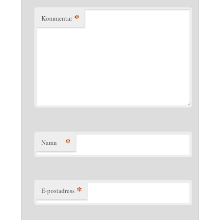
*
Kommentar
*
Namn
*
E-postadress