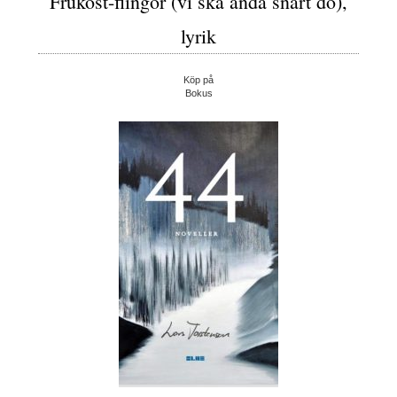
Frukost-flingor (vi ska ändå snart dö),
lyrik
Köp på
Bokus