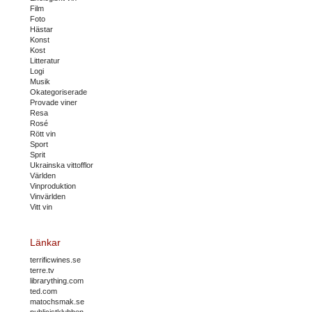
Film
Foto
Hästar
Konst
Kost
Litteratur
Logi
Musik
Okategoriserade
Provade viner
Resa
Rosé
Rött vin
Sport
Sprit
Ukrainska vittofflor
Världen
Vinproduktion
Vinvärlden
Vitt vin
Länkar
terrificwines.se
terre.tv
librarything.com
ted.com
matochsmak.se
publicistklubben