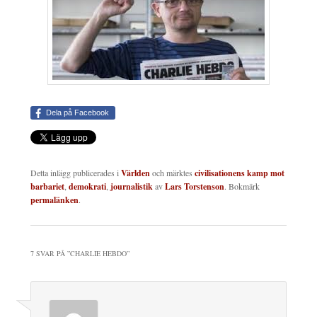
Dela på Facebook
Detta inlägg publicerades i
Världen
och märktes
civilisationens kamp mot
barbariet
,
demokrati
,
journalistik
av
Lars Torstenson
. Bokmärk
permalänken
.
7 SVAR PÅ ”
CHARLIE HEBDO
”