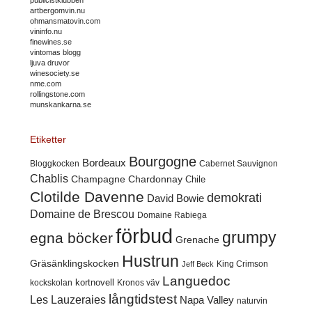
artbergomvin.nu
ohmansmatovin.com
vininfo.nu
finewines.se
vintomas blogg
ljuva druvor
winesociety.se
nme.com
rollingstone.com
munskankarna.se
Etiketter
Bourgogne
Bordeaux
Cabernet Sauvignon
Bloggkocken
Chablis
Champagne
Chardonnay
Chile
Clotilde Davenne
demokrati
David Bowie
Domaine de Brescou
Domaine Rabiega
förbud
grumpy
egna böcker
Grenache
Hustrun
Gräsänklingskocken
King Crimson
Jeff Beck
Languedoc
kortnovell
kockskolan
Kronos väv
långtidstest
Les Lauzeraies
Napa Valley
naturvin