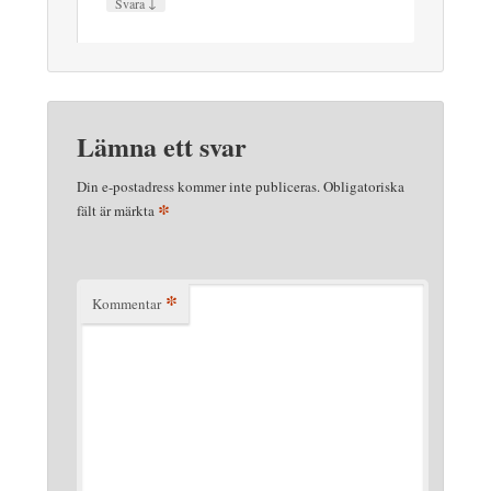
↓
Svara
Lämna ett svar
Din e-postadress kommer inte publiceras.
Obligatoriska
*
fält är märkta
*
Kommentar