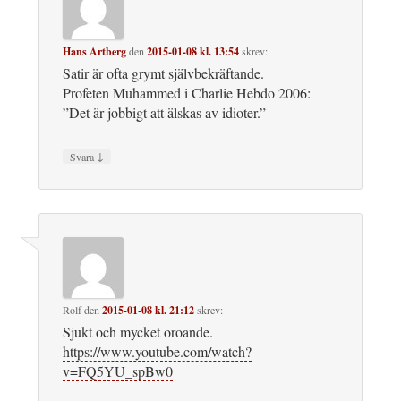
Hans Artberg
den
2015-01-08 kl. 13:54
skrev:
Satir är ofta grymt självbekräftande.
Profeten Muhammed i Charlie Hebdo 2006:
”Det är jobbigt att älskas av idioter.”
↓
Svara
Rolf
den
2015-01-08 kl. 21:12
skrev:
Sjukt och mycket oroande.
https://www.youtube.com/watch?
v=FQ5YU_spBw0