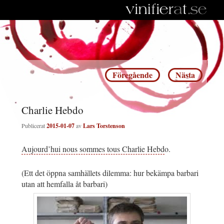
Inläggsnavigering
Föregående
Nästa
Charlie Hebdo
Publicerat
2015-01-07
av
Lars Torstenson
Aujourd’hui nous sommes tous Charlie Hebd
o.
(Ett det öppna samhällets dilemma: hur bekämpa barbari
utan att hemfalla åt barbari)