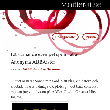
Inläggsnavigering
Föregående
Nästa
Ett varnande exempel sponsrat av
Anonyma ABBAister
Publicerat
2015-02-04
av
Lars Torstenson
”Slutet är nära! Sanna mina ord. Satt idag vid datorn och
arbetade i bästa välmåga då, plötsligt!, det bara kom över
mig, att jag ville lyssna på
ABBA Gold – Greatest Hits
.
Jag tog