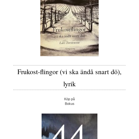
Frukost-flingor (vi ska ändå snart dö),
lyrik
Köp på
Bokus