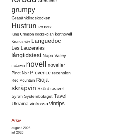
Grenache
grumpy
Gräsänklingskocken
Hustrun
Jeff Beck
kortnovell
King Crimson
kockskolan
Languedoc
Kronos väv
Les Lauzeraies
långtidstest
Napa Valley
novell
noveller
naturvin
Provence
recension
Pinot Noir
Rioja
Red Mountain
skräpvin
Skörd
svavel
Tavel
Syrah
Systembolaget
vintips
Ukraina
vinfrossa
Arkiv
augusti 2026
juli 2026