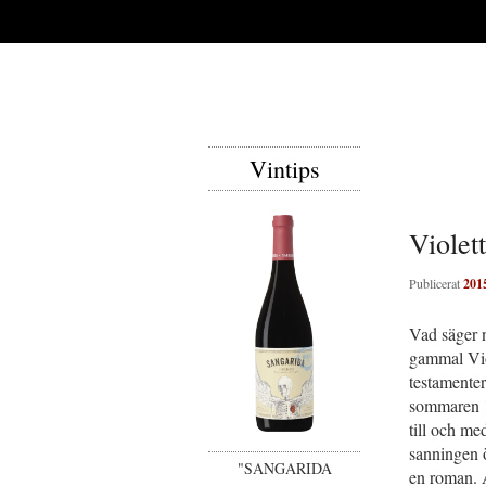
Vintips
Violet
Publicerat
201
Vad säger n
gammal Viol
testamenter
sommaren 1
till och me
sanningen ö
"SANGARIDA
en roman. A