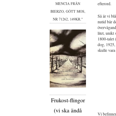
efterord.
MENCIA FRÅN
BIERZO, GÔTT MOS,
Så är vi bl
NR 71262, 149KR."
nutid bär d
övervägande
litet, unik
1800-talet 
dog, 1925, 
skulle vara
Frukost-flingor
(vi ska ändå
Vi befinner