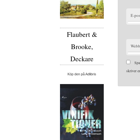
E-pos
Flaubert &
Brooke,
Webb
Deckare
Spa
skriver 
Köp den på Adlibris