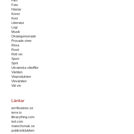
Film
Foto
Hästar
Konst
Kost
Litteratur
Logi
Musik
Okategoriserade
Provade viner
Resa
Rosé
Rött vin
Sport
Sprit
Ukrainska vittofflor
Världen
Vinproduktion
Vinvärlden
Vitt vin
Länkar
terrificwines.se
terre.tv
librarything.com
ted.com
matochsmak.se
publicistklubben