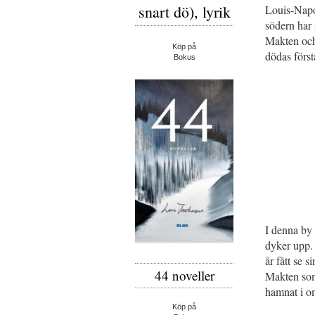
snart dö), lyrik
Louis-Napo
södern har 
Makten och
Köp på
dödas först
Bokus
I denna by 
dyker upp.
år fått se 
44 noveller
Makten som 
hamnat i o
Köp på