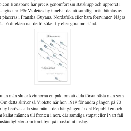
léon Bonaparte har precis genomfört sin statskupp och upproret i
slagits ner. För Violettes by innebär det att samtliga män hämtas av
 placeras i Franska Guyana, Nordafrika eller bara försvinner. Några
ås på direkten när de försöker fly eller göra motstånd.
utan män sluter kvinnorna en pakt om att dela första bästa man som
 Om detta skriver så Violette när hon 1919 för andra gången på 70
sin by berövas alla sina män – den här gången är det Republiken och
kallat männen till fronten i norr, där samtliga stupat eller i vart fall
mständigheter som tömt byn på maskulint inslag.