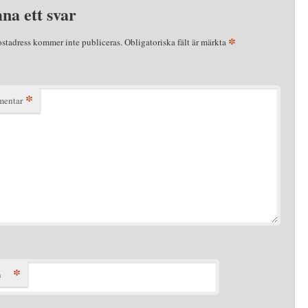
na ett svar
*
ostadress kommer inte publiceras.
Obligatoriska fält är märkta
*
entar
*
n