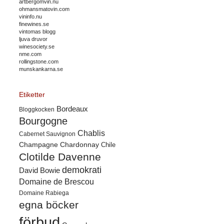
artbergomvin.nu
ohmansmatovin.com
vininfo.nu
finewines.se
vintomas blogg
ljuva druvor
winesociety.se
nme.com
rollingstone.com
munskankarna.se
Etiketter
Bordeaux
Bloggkocken
Bourgogne
Chablis
Cabernet Sauvignon
Champagne
Chardonnay
Chile
Clotilde Davenne
demokrati
David Bowie
Domaine de Brescou
Domaine Rabiega
egna böcker
förbud