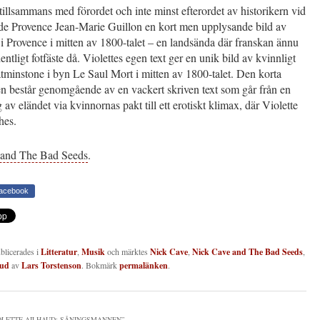
illsammans med förordet och inte minst efterordet av historikern vid
 de Provence Jean-Marie Guillon en kort men upplysande bild av
 i Provence i mitten av 1800-talet – en landsända där franskan ännu
dentligt fotfäste då. Violettes egen text ger en unik bild av kvinnligt
tminstone i byn Le Saul Mort i mitten av 1800-talet. Den korta
n består genomgående av en vackert skriven text som går från en
 av eländet via kvinnornas pakt till ett erotiskt klimax, där Violette
hes.
 and The Bad Seeds
.
Facebook
ublicerades i
Litteratur
,
Musik
och märktes
Nick Cave
,
Nick Cave and The Bad Seeds
,
aud
av
Lars Torstenson
. Bokmärk
permalänken
.
OLETTE AILHAUD: SÅNINGSMANNEN
”