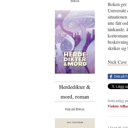
Bokus
Boken ger t
Université
situationen
inte fått or
tänkande, å
kortromane
beskrivning
skriker sig 
Nick Cave
Dela på 
Herdedikter &
mord, roman
Detta inlägg p
Violette Ailh
Köp på Bokus
2 SVAR PÅ ”
VI