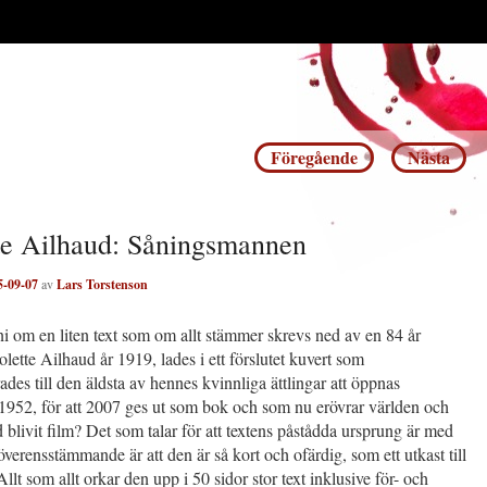
Inläggsnavigering
Föregående
Nästa
te Ailhaud: Såningsmannen
5-09-07
av
Lars Torstenson
i om en liten text som om allt stämmer skrevs ned av en 84 år
ette Ailhaud år 1919, lades i ett förslutet kuvert som
ades till den äldsta av hennes kvinnliga ättlingar att öppnas
952, för att 2007 ges ut som bok och som nu erövrar världen och
d blivit film? Det som talar för att textens påstådda ursprung är med
verensstämmande är att den är så kort och ofärdig, som ett utkast till
llt som allt orkar den upp i 50 sidor stor text inklusive för- och