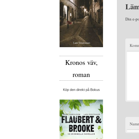
Läm
Din e-p
Komm
Kronos väv,
roman
Köp den direkt på Bokus
Nam