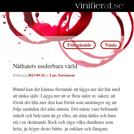
Inläggsnavigering
Föregående
Nästa
Näthatets underbara värld
Publicerat
2015-09-24
av
Lars Torstenson
Ibland kan det kännas frestande att lägga ner det här med
att tänka själv. Lägga ner att se flera sidor av saken; att
förstå det lilla mer den kan förstå som anstränger sig att
följa samtiden det allra minsta. Det måste vara befriande
enkelt och bekvämt att ge efter, att sluta tänka och bara
stå i en skränande flock och säga vilka dumheter som
helst, ju högre desto bättre, ju enklare och fånigare