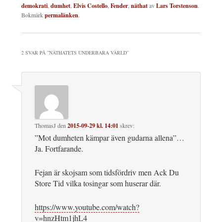
demokrati
,
dumhet
,
Elvis Costello
,
Fender
,
näthat
av
Lars Torstenson
.
Bokmärk
permalänken
.
2 SVAR PÅ ”
NÄTHATETS UNDERBARA VÄRLD
”
ThomasJ
den
2015-09-29 kl. 14:01
skrev:
”Mot dumheten kämpar även gudarna allena”…
Ja. Fortfarande.
Fejan är skojsam som tidsfördriv men Ack Du
Store Tid vilka tosingar som huserar där.
https://www.youtube.com/watch?
v=hnzHtm1jhL4