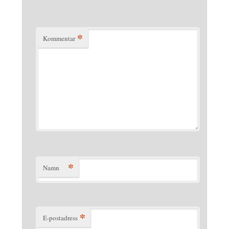
*
Kommentar
*
Namn
*
E-postadress