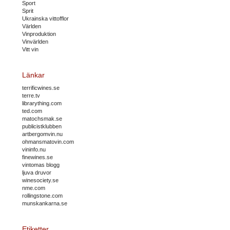
Sport
Sprit
Ukrainska vittofflor
Världen
Vinproduktion
Vinvärlden
Vitt vin
Länkar
terrificwines.se
terre.tv
librarything.com
ted.com
matochsmak.se
publicistklubben
artbergomvin.nu
ohmansmatovin.com
vininfo.nu
finewines.se
vintomas blogg
ljuva druvor
winesociety.se
nme.com
rollingstone.com
munskankarna.se
Etiketter