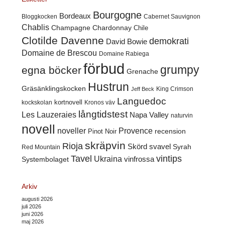
Bourgogne
Bordeaux
Cabernet Sauvignon
Bloggkocken
Chablis
Champagne
Chardonnay
Chile
Clotilde Davenne
demokrati
David Bowie
Domaine de Brescou
Domaine Rabiega
förbud
grumpy
egna böcker
Grenache
Hustrun
Gräsänklingskocken
King Crimson
Jeff Beck
Languedoc
kortnovell
kockskolan
Kronos väv
långtidstest
Les Lauzeraies
Napa Valley
naturvin
novell
noveller
Provence
recension
Pinot Noir
skräpvin
Rioja
Skörd
svavel
Syrah
Red Mountain
Tavel
vintips
Ukraina
Systembolaget
vinfrossa
Arkiv
augusti 2026
juli 2026
juni 2026
maj 2026