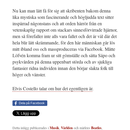
Nu kan man lätt få för sig att skribenten bakom denna
lika mystiska som fascinerande och högljudda text sitter
inspärrad någonstans och att orden härrör från en
vetenskaplig rapport om stackars sinnesförvirrade hjärnor,
men så förefaller inte alls vara fallet och det är väl där det
hela blir lätt skrämmande, för den här människan går lös
mitt ibland oss och massproduceras via Facebook. Måtte
Löfvén komma fram ur sitt gömställe och sätta Säpo och
psykvården på denna uppenbart störda och av sjukliga
fantasier ridna individen innan den börjar slakta folk till
höger och vänster.
Elvis Costello talar om hur det egentligen är
.
Dela på Facebook
Detta inlägg publicerades i
Musik
,
Världen
och märktes
Beatles
,