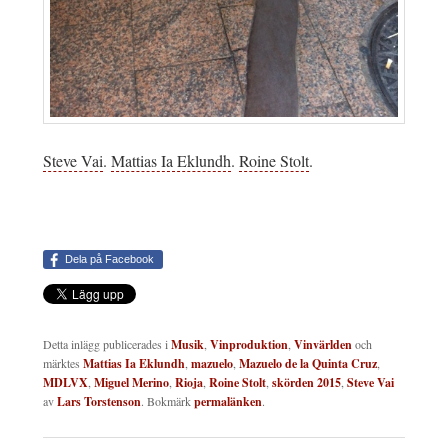
Steve Vai
.
Mattias Ia Eklundh
.
Roine Stolt
.
Dela på Facebook
Detta inlägg publicerades i
Musik
,
Vinproduktion
,
Vinvärlden
och
märktes
Mattias Ia Eklundh
,
mazuelo
,
Mazuelo de la Quinta Cruz
,
MDLVX
,
Miguel Merino
,
Rioja
,
Roine Stolt
,
skörden 2015
,
Steve Vai
av
Lars Torstenson
. Bokmärk
permalänken
.