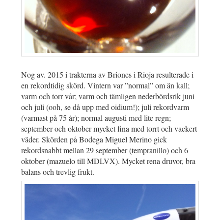
Nog av. 2015 i trakterna av Briones i Rioja resulterade i
en rekordtidig skörd. Vintern var ”normal” om än kall;
varm och torr vår; varm och tämligen nederbördsrik juni
och juli (ooh, se då upp med oidium!); juli rekordvarm
(varmast på 75 år); normal augusti med lite regn;
september och oktober mycket fina med torrt och vackert
väder. Skörden på Bodega Miguel Merino gick
rekordsnabbt mellan 29 september (tempranillo) och 6
oktober (mazuelo till MDLVX). Mycket rena druvor, bra
balans och trevlig frukt.