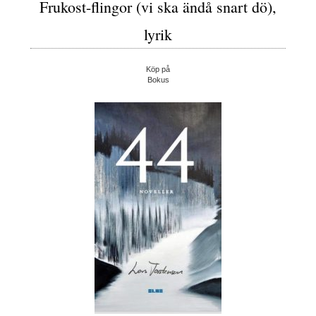
Frukost-flingor (vi ska ändå snart dö),
lyrik
Köp på
Bokus