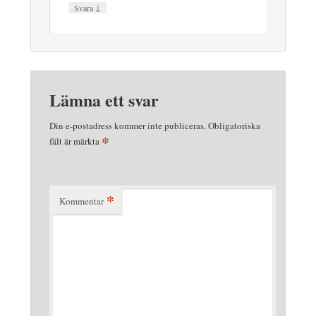
↓
Svara
Lämna ett svar
Din e-postadress kommer inte publiceras.
Obligatoriska
*
fält är märkta
*
Kommentar