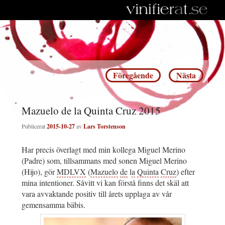
Inläggsnavigering
Föregående
Nästa
Mazuelo de la Quinta Cruz 2015
Publicerat
2015-10-27
av
Lars Torstenson
Har precis överlagt med min kollega Miguel Merino
(Padre) som, tillsammans med sonen Miguel Merino
(Hijo), gör
MDLVX
(
Mazuelo
de
l
a
Quinta
Cruz
) efter
mina intentioner. Såvitt vi kan förstå finns det skäl att
vara avvaktande positiv till årets upplaga av vår
gemensamma bäbis.