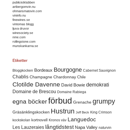
publicistklubben
artbergomvin.nu
ohmansmatovin.com
vininfo.nu
finewines.se
vintomas blogg
ljuva druvor
winesociety.se
nme.com
rollingstone.com
munskankarna.se
Etiketter
Bourgogne
Bordeaux
Cabernet Sauvignon
Bloggkocken
Chablis
Champagne
Chardonnay
Chile
Clotilde Davenne
demokrati
David Bowie
Domaine de Brescou
Domaine Rabiega
förbud
grumpy
egna böcker
Grenache
Hustrun
Gräsänklingskocken
King Crimson
Jeff Beck
Languedoc
kortnovell
kockskolan
Kronos väv
långtidstest
Les Lauzeraies
Napa Valley
naturvin