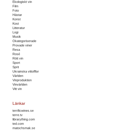
Ekologiskt vin
Film
Foto
Hästar
Konst
Kost
Litteratur
Logi
Musik
Okategoriserade
Provade viner
Resa
Rosé
Rött vin
Sport
Sprit
Ukrainska vittofflor
Världen
Vinproduktion
Vinvärlden
Vitt vin
Länkar
terrificwines.se
terre.tv
librarything.com
ted.com
matochsmak.se