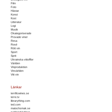
Film
Foto
Hästar
Konst
Kost
Litteratur
Logi
Musik
Okategoriserade
Provade viner
Resa
Rosé
Rött vin
Sport
Sprit
Ukrainska vittofflor
Världen
Vinproduktion
Vinvärlden
Vitt vin
Länkar
terrificwines.se
terre.tv
librarything.com
ted.com
matochsmak.se