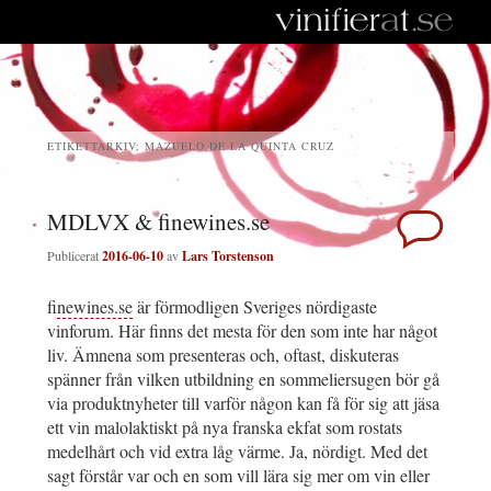
ETIKETTARKIV:
MAZUELO DE LA QUINTA CRUZ
MDLVX & finewines.se
Publicerat
2016-06-10
av
Lars Torstenson
f
inewines.se
är förmodligen Sveriges nördigaste
vinforum. Här finns det mesta för den som inte har något
liv. Ämnena som presenteras och, oftast, diskuteras
spänner från vilken utbildning en sommeliersugen bör gå
via produktnyheter till varför någon kan få för sig att jäsa
ett vin malolaktiskt på nya franska ekfat som rostats
medelhårt och vid extra låg värme. Ja, nördigt. Med det
sagt förstår var och en som vill lära sig mer om vin eller