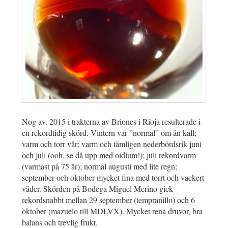
Nog av. 2015 i trakterna av Briones i Rioja resulterade i
en rekordtidig skörd. Vintern var ”normal” om än kall;
varm och torr vår; varm och tämligen nederbördsrik juni
och juli (ooh, se då upp med oidium!); juli rekordvarm
(varmast på 75 år); normal augusti med lite regn;
september och oktober mycket fina med torrt och vackert
väder. Skörden på Bodega Miguel Merino gick
rekordsnabbt mellan 29 september (tempranillo) och 6
oktober (mazuelo till MDLVX). Mycket rena druvor, bra
balans och trevlig frukt.