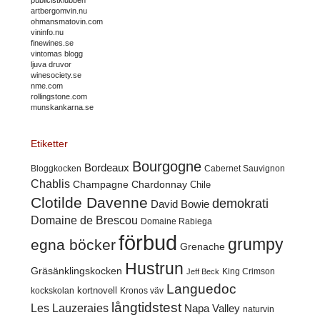
publicistklubben
artbergomvin.nu
ohmansmatovin.com
vininfo.nu
finewines.se
vintomas blogg
ljuva druvor
winesociety.se
nme.com
rollingstone.com
munskankarna.se
Etiketter
Bourgogne
Bordeaux
Cabernet Sauvignon
Bloggkocken
Chablis
Champagne
Chardonnay
Chile
Clotilde Davenne
demokrati
David Bowie
Domaine de Brescou
Domaine Rabiega
förbud
grumpy
egna böcker
Grenache
Hustrun
Gräsänklingskocken
King Crimson
Jeff Beck
Languedoc
kortnovell
kockskolan
Kronos väv
långtidstest
Les Lauzeraies
Napa Valley
naturvin