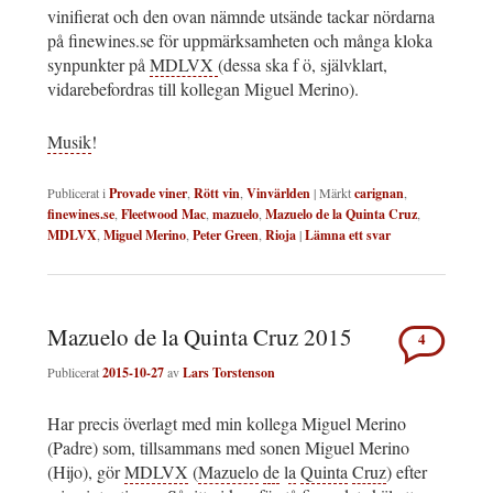
vinifierat och den ovan nämnde utsände tackar nördarna
på finewines.se för uppmärksamheten och många kloka
synpunkter på
MDLVX
(dessa ska f ö, självklart,
vidarebefordras till kollegan Miguel Merino).
Musik
!
Publicerat i
Provade viner
,
Rött vin
,
Vinvärlden
|
Märkt
carignan
,
finewines.se
,
Fleetwood Mac
,
mazuelo
,
Mazuelo de la Quinta Cruz
,
MDLVX
,
Miguel Merino
,
Peter Green
,
Rioja
|
Lämna ett svar
Mazuelo de la Quinta Cruz 2015
4
Publicerat
2015-10-27
av
Lars Torstenson
Har precis överlagt med min kollega Miguel Merino
(Padre) som, tillsammans med sonen Miguel Merino
(Hijo), gör
MDLVX
(
Mazuelo
de
l
a
Quinta
Cruz
) efter