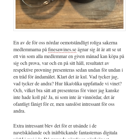
En av de för oss nördar oemotståndligt roliga sakerna
medlemmarna på
finesawines.se
ägnar sig åt är att se ut
ett vin som alla medlemmar en given månad kan köpa på
sig och prova, var och en på sitt håll, resultatet av
respektive provning presenteras sedan undan för undan i
en tråd för ändamålet. Klart det är kul. Vad tycker jag,
vad tycker de andra? Hur lika/olika uppfattade vi vinet?
Och, vilket bra sätt att presenteras för viner jag kanske
inte hade koll på! Ja, ni som inte är vinnördar, det är
ofantligt fånigt för er, men sanslöst intressant för oss
andra.
Extra intressant blev det för er utsände i de
navelskådande och inåtblickande fantasternas digitala