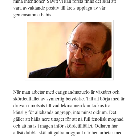
mina intentioner. Såvitt vi kan förstå finns det skäl att
vara avvaktande positiv till årets upplaga av vår
gemensamma bäbis.
När man arbetar med carignan/mazuelo är växtåret och
skördeutfallet av synnerlig betydelse. Till att börja med är
druvan i motsats till vad lekmannen kan lockas tro
känslig för allehanda angrepp, inte minst oidium. Det
gäller att hålla nere uttaget för att nå full fenolisk mognad
och att ha is i magen inför skördetillfället. Odlaren har
alltså dubbla skäl att gallra noggrant när hen arbetar med