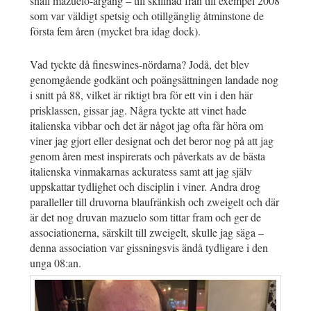
snäll mazuelo-årgång – till skillnad från till exempel 2008
som var väldigt spetsig och otillgänglig åtminstone de
första fem åren (mycket bra idag dock).
Vad tyckte då fineswines-nördarna? Jodå, det blev
genomgående godkänt och poängsättningen landade nog
i snitt på 88, vilket är riktigt bra för ett vin i den här
prisklassen, gissar jag. Några tyckte att vinet hade
italienska vibbar och det är något jag ofta får höra om
viner jag gjort eller designat och det beror nog på att jag
genom åren mest inspirerats och påverkats av de bästa
italienska vinmakarnas ackuratess samt att jag själv
uppskattar tydlighet och disciplin i viner. Andra drog
paralleller till druvorna blaufränkish och zweigelt och där
är det nog druvan mazuelo som tittar fram och ger de
associationerna, särskilt till zweigelt, skulle jag säga –
denna association var gissningsvis ändå tydligare i den
unga 08:an.