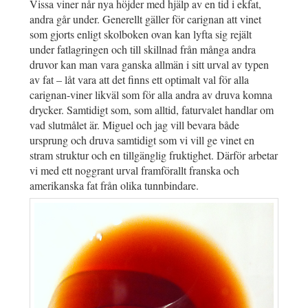
Vissa viner når nya höjder med hjälp av en tid i ekfat,
andra går under. Generellt gäller för carignan att vinet
som gjorts enligt skolboken ovan kan lyfta sig rejält
under fatlagringen och till skillnad från många andra
druvor kan man vara ganska allmän i sitt urval av typen
av fat – låt vara att det finns ett optimalt val för alla
carignan-viner likväl som för alla andra av druva komna
drycker. Samtidigt som, som alltid, faturvalet handlar om
vad slutmålet är. Miguel och jag vill bevara både
ursprung och druva samtidigt som vi vill ge vinet en
stram struktur och en tillgänglig fruktighet. Därför arbetar
vi med ett noggrant urval framförallt franska och
amerikanska fat från olika tunnbindare.