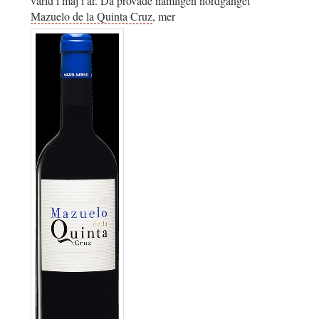
värld i maj i år. Då provade nämligen nördgänget
Mazuelo de la Quinta Cruz
, mer