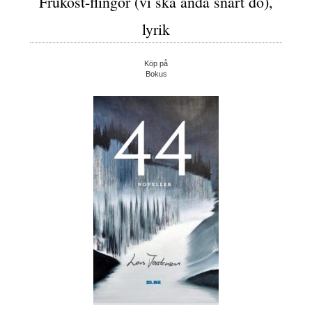
Frukost-flingor (vi ska ändå snart dö),
lyrik
Köp på
Bokus