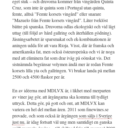
eget stuk – och druvorna kommer från vingården Quinta
Cruz, som inte är quinta som i Portugal utan quinta,
femte, alltså ”Femte korsets vingård” eller snarare
”Mazuelo från Femte korsets vingård”. Låter tveklöst
bättre på spanska. Druvorna odlas ekologiskt och vid lågt
uttag (till följd av hård gallring och återhållen gödning).
Jäsningsarbetet är sparsmakat och ek-kombinationen är
aningen udda för att vara Rioja. Visst, där är franska och
amerikanska fat, men också östeuropeiska och vi är noga
med att eliminera fat som drar iväg på oönskat vis. Det
sistnämnda begränsar volymen ändå mer är redan Femte
korsets lilla yta och gallringen. Vi brukar landa på mellan
2500 och 4500 flaskor per år.
En av idéerna med MDLVX är, i likhet med merparten
av viner jag gör, att årgångarna ska komma till tydligt
uttryck. Detta gör, på gott och ont, att MDLVX kan
variera en hel del mellan åren. 2011 som finewines.se
provade, och som också är årgången
som säljs i Sverige
just nu
, är idag fortsatt väl ung men samtidigt en ganska