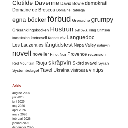
Clotilde Davenne
demokrati
David Bowie
Domaine de Brescou
Domaine Rabiega
förbud
grumpy
egna böcker
Grenache
Hustrun
Gräsänklingskocken
King Crimson
Jeff Beck
Languedoc
kortnovell
kockskolan
Kronos väv
långtidstest
Les Lauzeraies
Napa Valley
naturvin
novell
noveller
Provence
recension
Pinot Noir
skräpvin
Rioja
Skörd
svavel
Syrah
Red Mountain
Tavel
vintips
Ukraina
Systembolaget
vinfrossa
Arkiv
augusti 2026
juli 2026
juni 2026
maj 2026
april 2026
mars 2026
februari 2026
januari 2026
december 2025