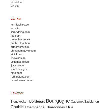
Vinvärlden
Vitt vin
Länkar
terrificwines.se
terre.tv
librarything.com
ted.com
matochsmak.se
publicistklubben
artbergomvin.nu
ohmansmatovin.com
vininfo.nu
finewines.se
vintomas blogg
ljuva druvor
winesociety.se
nme.com
rollingstone.com
munskankarna.se
Etiketter
Bourgogne
Bordeaux
Cabernet Sauvignon
Bloggkocken
Chablis
Champagne
Chardonnay
Chile