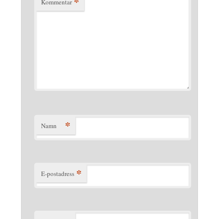
*
Kommentar
*
Namn
*
E-postadress