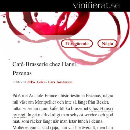
Inläggsnavigering
Föregående
Nästa
Café-Brasserie chez Hansi,
Pezenas
Publicerat
2015-11-08
av
Lars Torstenson
På 6 rue Anatole-France i historiestinna Pezenas, några
mil väst om Montpellier och inte så långt från Bezier,
hittar vi sedan i juni kafét tillika brasseriet
Chez Hansi i
ny regi.
Inget märkvärdigt men schysst service och god
mat, som räcker långt när man letar lunch i denna
Molières gamla stad (jaja, han var lite överallt, men han