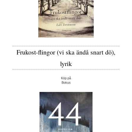
Frukost-flingor (vi ska ändå snart dö),
lyrik
Köp på
Bokus