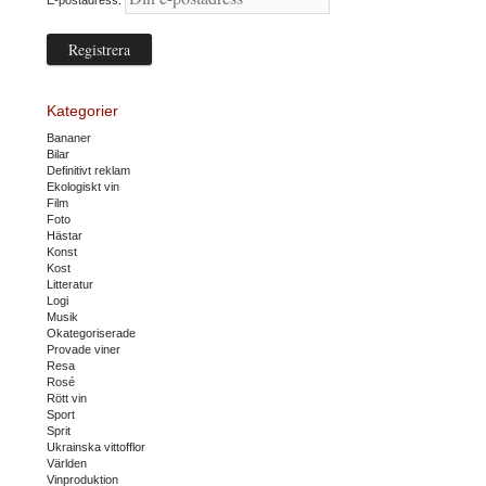
E-postadress:
Kategorier
Bananer
Bilar
Definitivt reklam
Ekologiskt vin
Film
Foto
Hästar
Konst
Kost
Litteratur
Logi
Musik
Okategoriserade
Provade viner
Resa
Rosé
Rött vin
Sport
Sprit
Ukrainska vittofflor
Världen
Vinproduktion