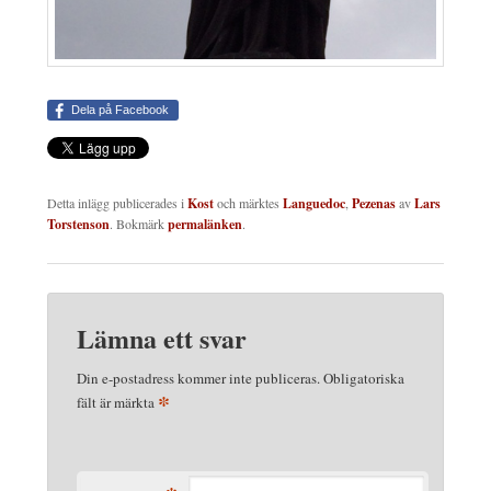
Dela på Facebook
Detta inlägg publicerades i
Kost
och märktes
Languedoc
,
Pezenas
av
Lars
Torstenson
. Bokmärk
permalänken
.
Lämna ett svar
Din e-postadress kommer inte publiceras.
Obligatoriska
*
fält är märkta