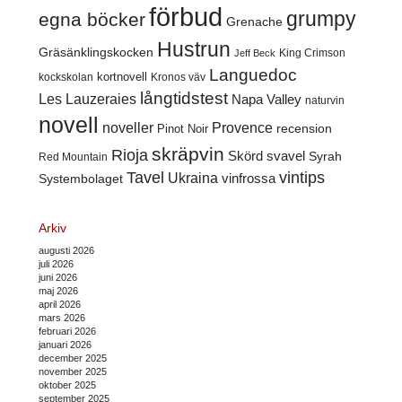
förbud
grumpy
egna böcker
Grenache
Hustrun
Gräsänklingskocken
King Crimson
Jeff Beck
Languedoc
kortnovell
kockskolan
Kronos väv
långtidstest
Les Lauzeraies
Napa Valley
naturvin
novell
noveller
Provence
recension
Pinot Noir
skräpvin
Rioja
Skörd
svavel
Syrah
Red Mountain
Tavel
vintips
Ukraina
Systembolaget
vinfrossa
Arkiv
augusti 2026
juli 2026
juni 2026
maj 2026
april 2026
mars 2026
februari 2026
januari 2026
december 2025
november 2025
oktober 2025
september 2025