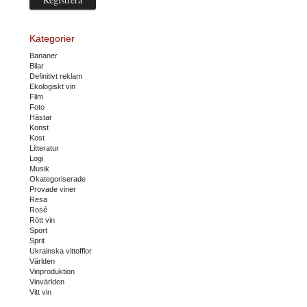
Kategorier
Bananer
Bilar
Definitivt reklam
Ekologiskt vin
Film
Foto
Hästar
Konst
Kost
Litteratur
Logi
Musik
Okategoriserade
Provade viner
Resa
Rosé
Rött vin
Sport
Sprit
Ukrainska vittofflor
Världen
Vinproduktion
Vinvärlden
Vitt vin