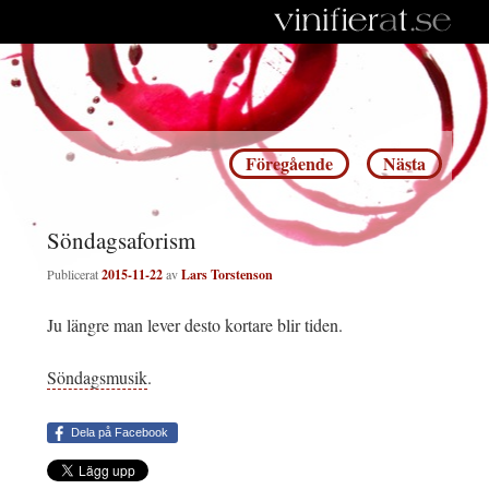
Inläggsnavigering
Föregående
Nästa
Söndagsaforism
Publicerat
2015-11-22
av
Lars Torstenson
Ju längre man lever desto kortare blir tiden.
Söndagsmusik
.
Dela på Facebook