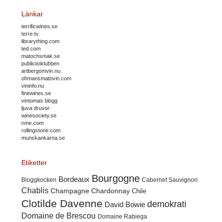
Länkar
terrificwines.se
terre.tv
librarything.com
ted.com
matochsmak.se
publicistklubben
artbergomvin.nu
ohmansmatovin.com
vininfo.nu
finewines.se
vintomas blogg
ljuva druvor
winesociety.se
nme.com
rollingstone.com
munskankarna.se
Etiketter
Bourgogne
Bordeaux
Cabernet Sauvignon
Bloggkocken
Chablis
Champagne
Chardonnay
Chile
Clotilde Davenne
demokrati
David Bowie
Domaine de Brescou
Domaine Rabiega