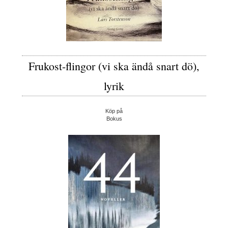
Frukost-flingor (vi ska ändå snart dö),
lyrik
Köp på
Bokus