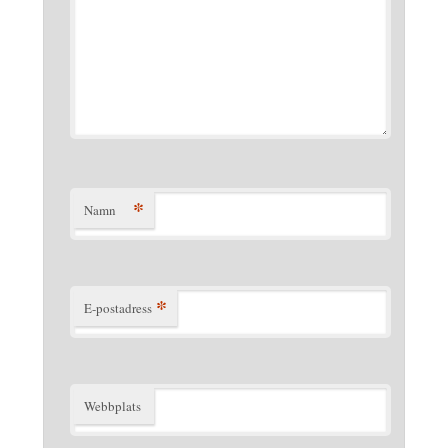
*
Namn
*
E-postadress
Webbplats