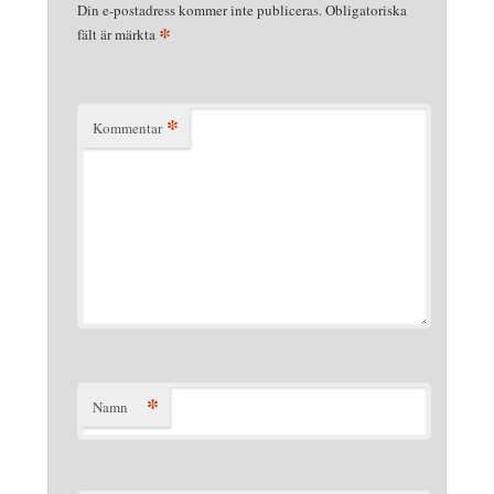
Din e-postadress kommer inte publiceras.
Obligatoriska
*
fält är märkta
*
Kommentar
*
Namn