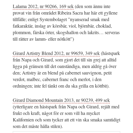
Lalama 2012, nr 90266, 169 sek
(den som ännu inte
provat vin från området Ribeira Sacra har här ett gyllene
tillfälle; enligt Systembolaget ”nyanserad smak med
fatkaraktär, inslag av körsbär, viol, björnbär, choklad,
plommon, färska örter, skogshallon och lakrits… serveras
till rätter av lamm- eller nötkött”)
Girard Artistry Blend 2012, nr 99659, 349 sek
(hästspark
från Napa och Girard, som gjort det till sin grej att alltid
ligga på gränsen till det oanständiga, men aldrig gå över
den; Artistry är en blend på cabernet sauvignon, petit
verdot, malbec, cabernet franc och merlot, i den
ordningen; inte fel tänkt om du ska grilla en köttbit).
Girard Diamond Mountain 2013, nr 90239, 499 sek
(ytterligare en hästspark från Napa och Girard, rejält med
frukt och kraft, något för er som vill ha mycket
Kalifornien och som tycker att ett vin ska smaka samtidigt
som det måste hålla stilen).