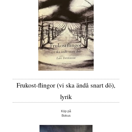
Frukost-flingor (vi ska ändå snart dö),
lyrik
Köp på
Bokus