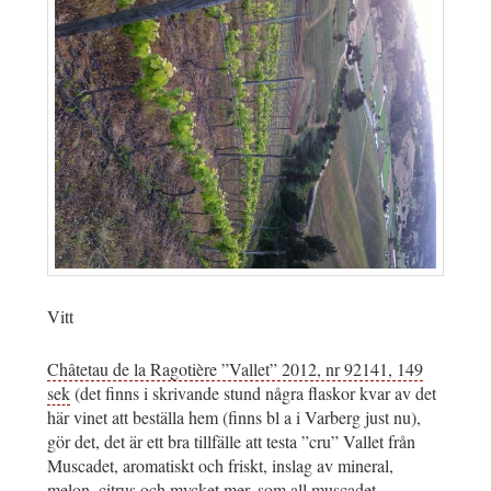
Vitt
Châtetau de la Ragotière ”Vallet” 2012, nr 92141, 149
sek
(det finns i skrivande stund några flaskor kvar av det
här vinet att beställa hem (finns bl a i Varberg just nu),
gör det, det är ett bra tillfälle att testa ”cru” Vallet från
Muscadet, aromatiskt och friskt, inslag av mineral,
melon, citrus och mycket mer, som all muscadet