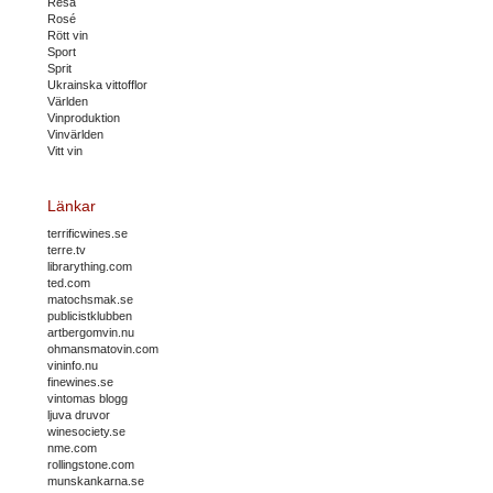
Resa
Rosé
Rött vin
Sport
Sprit
Ukrainska vittofflor
Världen
Vinproduktion
Vinvärlden
Vitt vin
Länkar
terrificwines.se
terre.tv
librarything.com
ted.com
matochsmak.se
publicistklubben
artbergomvin.nu
ohmansmatovin.com
vininfo.nu
finewines.se
vintomas blogg
ljuva druvor
winesociety.se
nme.com
rollingstone.com
munskankarna.se