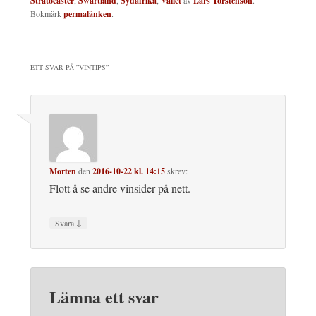
Stratocaster
,
Swartland
,
Sydafrika
,
Vallet
av
Lars Torstenson
.
Bokmärk
permalänken
.
ETT SVAR PÅ ”
VINTIPS
”
Morten
den
2016-10-22 kl. 14:15
skrev:
Flott å se andre vinsider på nett.
↓
Svara
Lämna ett svar