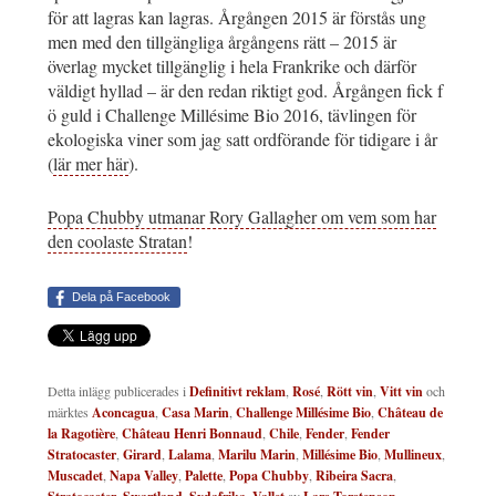
för att lagras kan lagras. Årgången 2015 är förstås ung
men med den tillgängliga årgångens rätt – 2015 är
överlag mycket tillgänglig i hela Frankrike och därför
väldigt hyllad – är den redan riktigt god. Årgången fick f
ö guld i Challenge Millésime Bio 2016, tävlingen för
ekologiska viner som jag satt ordförande för tidigare i år
(
lär mer här
).
Popa Chubby utmanar Rory Gallagher om vem som har
den coolaste Stratan
!
Dela på Facebook
Detta inlägg publicerades i
Definitivt reklam
,
Rosé
,
Rött vin
,
Vitt vin
och
märktes
Aconcagua
,
Casa Marin
,
Challenge Millésime Bio
,
Château de
la Ragotière
,
Château Henri Bonnaud
,
Chile
,
Fender
,
Fender
Stratocaster
,
Girard
,
Lalama
,
Marilu Marin
,
Millésime Bio
,
Mullineux
,
Muscadet
,
Napa Valley
,
Palette
,
Popa Chubby
,
Ribeira Sacra
,