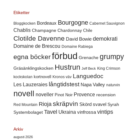
Etiketter
Bourgogne
Bordeaux
Cabernet Sauvignon
Bloggkocken
Chablis
Champagne
Chardonnay
Chile
Clotilde Davenne
demokrati
David Bowie
Domaine de Brescou
Domaine Rabiega
förbud
grumpy
egna böcker
Grenache
Hustrun
Gräsänklingskocken
King Crimson
Jeff Beck
Languedoc
kortnovell
kockskolan
Kronos väv
långtidstest
Les Lauzeraies
Napa Valley
naturvin
novell
noveller
Provence
recension
Pinot Noir
skräpvin
Rioja
Skörd
svavel
Syrah
Red Mountain
Tavel
vintips
Ukraina
Systembolaget
vinfrossa
Arkiv
augusti 2026