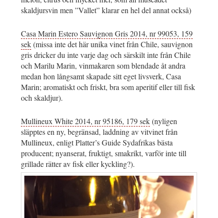
skaldjursvin men ”Vallet” klarar en hel del annat också)
Casa Marin Estero Sauvignon Gris 2014, nr 99053, 159
sek
(missa inte det här unika vinet från Chile, sauvignon
gris dricker du inte varje dag och särskilt inte från Chile
och Marilu Marin, vinmakaren som blendade åt andra
medan hon långsamt skapade sitt eget livsverk, Casa
Marin; aromatiskt och friskt, bra som aperitif eller till fisk
och skaldjur).
Mullineux White 2014, nr 95186, 179 sek
(nyligen
släpptes en ny, begränsad, laddning av vitvinet från
Mullineux, enligt Platter’s Guide Sydafrikas bästa
producent; nyanserat, fruktigt, smakrikt, varför inte till
grillade rätter av fisk eller kyckling?).