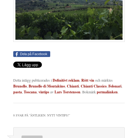
Dela på Facebook
Detta inlägg publicerades i
Definitivt reklam
,
Rött vin
och märktes
Brunello
,
Brunello di Montalcino
,
Chianti
,
Chianti Classico
,
Folonari
,
pasta
,
Toscana
,
vintips
av
Lars Torstenson
. Bokmärk
permalänken
.
8 SVAR PÅ ”
ÄNTLIGEN: NYTT VINTIPS!
”