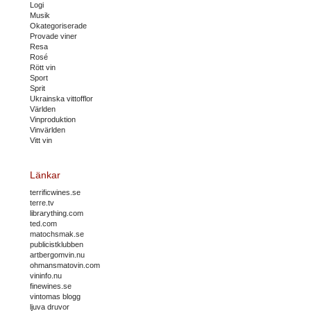
Logi
Musik
Okategoriserade
Provade viner
Resa
Rosé
Rött vin
Sport
Sprit
Ukrainska vittofflor
Världen
Vinproduktion
Vinvärlden
Vitt vin
Länkar
terrificwines.se
terre.tv
librarything.com
ted.com
matochsmak.se
publicistklubben
artbergomvin.nu
ohmansmatovin.com
vininfo.nu
finewines.se
vintomas blogg
ljuva druvor