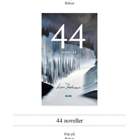
Bokus
44 noveller
Köp på
Bokus