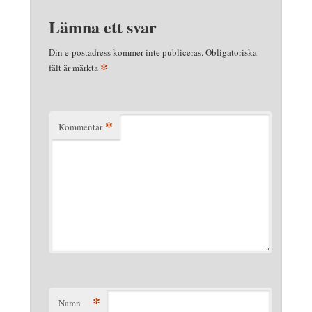
Lämna ett svar
Din e-postadress kommer inte publiceras.
Obligatoriska
*
fält är märkta
*
Kommentar
*
Namn