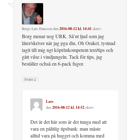
Bergs Lars Hansson
den
2016-08-12 kl. 14:41
skrev:
Borg menar nog URK. Så’nt ljud som jag
låter/skriver när jag pga din, Oh Orakel, tystnad
tagit till mig ngt köpt/inkompetent text/tips och
gått vilse i vindjungeln. Tack för tips, jag
beställer ochså en 6-pack fugor.
↓
Svara
Lars
den
2016-08-12 kl. 14:52
skrev:
Det är det här som är det tunga med att
vara en pålitlig tipsbank: man måste
alltid vara på hugget och komma med