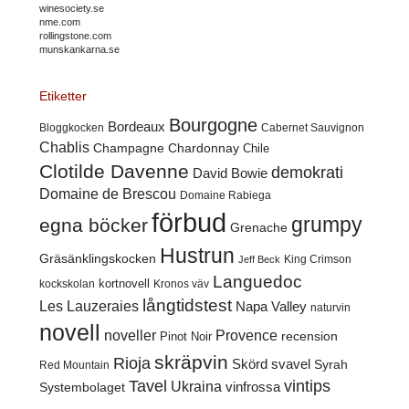
winesociety.se
nme.com
rollingstone.com
munskankarna.se
Etiketter
Bourgogne
Bordeaux
Cabernet Sauvignon
Bloggkocken
Chablis
Champagne
Chardonnay
Chile
Clotilde Davenne
demokrati
David Bowie
Domaine de Brescou
Domaine Rabiega
förbud
grumpy
egna böcker
Grenache
Hustrun
Gräsänklingskocken
King Crimson
Jeff Beck
Languedoc
kortnovell
kockskolan
Kronos väv
långtidstest
Les Lauzeraies
Napa Valley
naturvin
novell
noveller
Provence
recension
Pinot Noir
skräpvin
Rioja
Skörd
svavel
Syrah
Red Mountain
Tavel
vintips
Ukraina
Systembolaget
vinfrossa