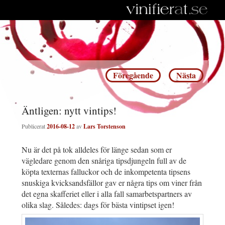
Inläggsnavigering
Föregående
Nästa
Äntligen: nytt vintips!
Publicerat
2016-08-12
av
Lars Torstenson
Nu är det på tok alldeles för länge sedan som er
vägledare genom den snåriga tipsdjungeln full av de
köpta texternas falluckor och de inkompetenta tipsens
snuskiga kvicksandsfällor gav er några tips om viner från
det egna skafferiet eller i alla fall samarbetspartners av
olika slag. Således: dags för bästa vintipset igen!