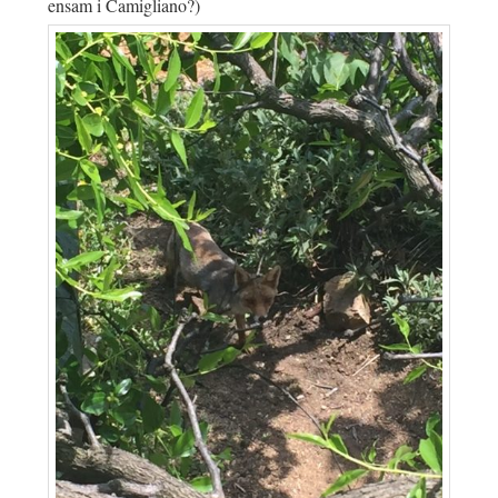
ensam i Camigliano?)