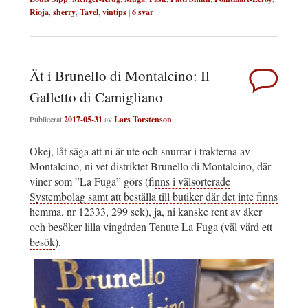
Rioja
,
sherry
,
Tavel
,
vintips
|
6
svar
Ät i Brunello di Montalcino: Il
Galletto di Camigliano
Publicerat
2017-05-31
av
Lars Torstenson
Okej, låt säga att ni är ute och snurrar i trakterna av
Montalcino, ni vet distriktet Brunello di Montalcino, där
viner som ”La Fuga” görs (fi
nns i välsorterade
Systembolag samt att beställa till butiker där det inte finns
hemma, nr 12333, 299 sek
), ja, ni kanske rent av åker
och besöker lilla vingården Tenute La Fuga
(väl värd ett
besök
).