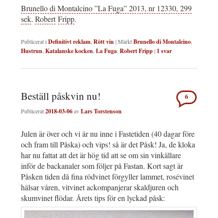
Brunello di Montalcino ”La Fuga” 2013, nr 12330, 299
sek
.
Robert
Fripp
.
Publicerat i
Definitivt reklam
,
Rött vin
|
Märkt
Brunello di Montalcino
,
Hustrun
,
Katalanske kocken
,
La Fuga
,
Robert Fripp
|
1
svar
Beställ påskvin nu!
6
Publicerat
2018-03-06
av
Lars Torstenson
Julen är över och vi är nu inne i Fastetiden (40 dagar före
och fram till Påska) och vips! så är det Påsk! Ja, de kloka
har nu fattat att det är hög tid att se om sin vinkällare
inför de backanaler som följer på Fastan. Kort sagt är
Påsken tiden då fina rödvinet förgyller lammet, rosévinet
hälsar våren, vitvinet ackompanjerar skaldjuren och
skumvinet flödar. Årets tips för en lyckad påsk: