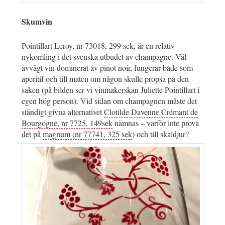
Skumvin
Pointillart Leroy, nr 73018, 299 sek
, är en relativ
nykomling i det svenska utbudet av champagne. Väl
avvägt vin dominerat av pinot noir, fungerar både som
aperitif och till maten om någon skulle propsa på den
saken (på bilden ser vi vinmakerskan Juliette Pointillart i
egen hög person). Vid sidan om champagnen måste det
ständigt givna alternativet
Clotilde Davenne Crémant de
Bourgogne, nr 7725, 149sek
nämnas – varför inte prova
det på
magnum (nr 77741, 325 sek
) och till skaldjur?