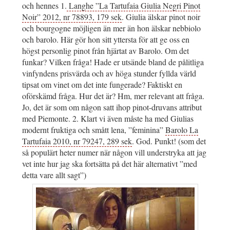
och hennes 1.
Langhe ”La Tartufaia Giulia Negri Pinot
Noir” 2012, nr 78893, 179 sek
. Giulia älskar pinot noir
och bourgogne möjligen än mer än hon älskar nebbiolo
och barolo. Här gör hon sitt yttersta för att ge oss en
högst personlig pinot från hjärtat av Barolo. Om det
funkar? Vilken fråga! Hade er utsände bland de pålitliga
vinfyndens prisvärda och av höga stunder fyllda värld
tipsat om vinet om det inte fungerade? Faktiskt en
oförskämd fråga. Hur det är? Hm, mer relevant att fråga.
Jo, det är som om någon satt ihop pinot-druvans attribut
med Piemonte. 2. Klart vi även måste ha med Giulias
modernt fruktiga och smått lena, ”feminina”
Barolo La
Tartufaia 2010, nr 79247, 289 sek
. God. Punkt! (som det
så populärt heter numer när någon vill understryka att jag
vet inte hur jag ska fortsätta på det här alternativt ”med
detta vare allt sagt”)