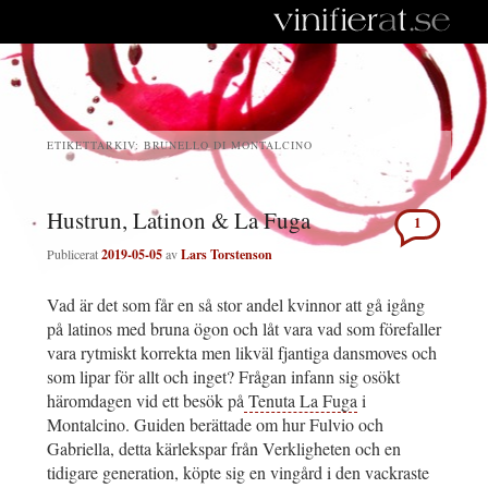
ETIKETTARKIV:
BRUNELLO DI MONTALCINO
Hustrun, Latinon & La Fuga
1
Publicerat
2019-05-05
av
Lars Torstenson
Vad är det som får en så stor andel kvinnor att gå igång
på latinos med bruna ögon och låt vara vad som förefaller
vara rytmiskt korrekta men likväl fjantiga dansmoves och
som lipar för allt och inget? Frågan infann sig osökt
häromdagen vid ett besök på
Tenuta La Fuga
i
Montalcino. Guiden berättade om hur Fulvio och
Gabriella, detta kärlekspar från Verkligheten och en
tidigare generation, köpte sig en vingård i den vackraste