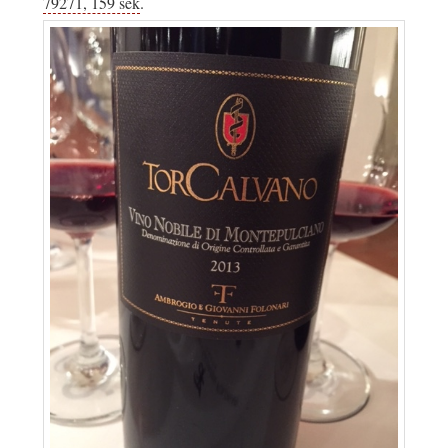
79271, 159 sek
.