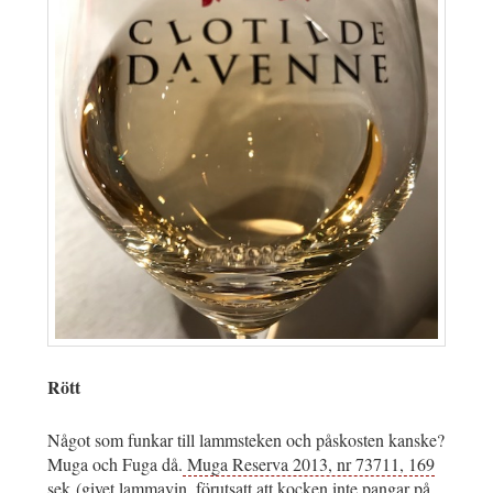
Rött
Något som funkar till lammsteken och påskosten kanske?
Muga och Fuga då.
Muga Reserva 2013, nr 73711, 169
sek
(givet lammavin, förutsatt att kocken inte pangar på