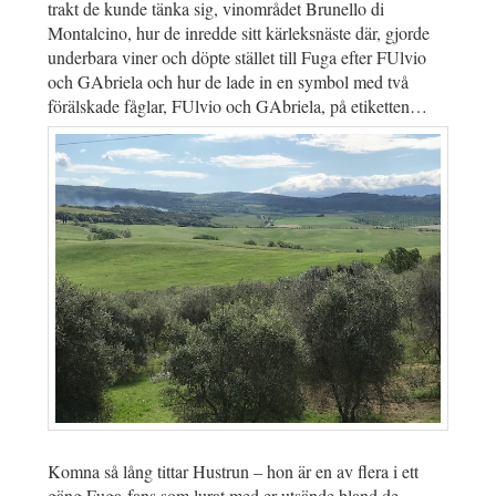
trakt de kunde tänka sig, vinområdet Brunello di
Montalcino, hur de inredde sitt kärleksnäste där, gjorde
underbara viner och döpte stället till Fuga efter FUlvio
och GAbriela och hur de lade in en symbol med två
förälskade fåglar, FUlvio och GAbriela, på etiketten…
Komna så lång tittar Hustrun – hon är en av flera i ett
gäng Fuga-fans som lurat med er utsände bland de