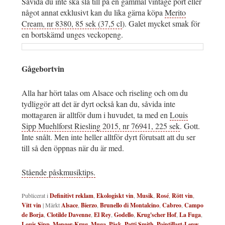
Såvida du inte ska slå till på en gammal vintage port eller
något annat exklusivt kan du lika gärna köpa
Merito
Cream, nr 8380, 85 sek (37,5 cl
). Galet mycket smak för
en bortskämd unges veckopeng.
Gågebortvin
Alla har hört talas om Alsace och riseling och om du
tydliggör att det är dyrt också kan du, såvida inte
mottagaren är alltför dum i huvudet, ta med en
Louis
Sipp Muehlforst Riesling 2015, nr 76941, 225 sek
. Gott.
Inte snålt. Men inte heller alltför dyrt förutsatt att du ser
till så den öppnas när du är med.
Stående påskmusiktips.
Publicerat i
Definitivt reklam
,
Ekologiskt vin
,
Musik
,
Rosé
,
Rött vin
,
Vitt vin
|
Märkt
Alsace
,
Bierzo
,
Brunello di Montalcino
,
Cabreo
,
Campo
de Borja
,
Clotilde Davenne
,
El Rey
,
Godello
,
Krug'scher Hof
,
La Fuga
,
Louis Sipp
,
Menger-Krug
,
Muga
,
Påsk
,
Patti Smith
,
Pointillart-Leroy
,