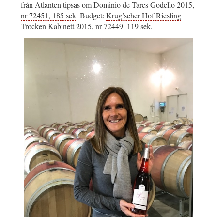
från Atlanten tipsas om
Dominio de Tares Godello 2015,
nr 72451, 185 sek
. Budget:
Krug’scher Hof Riesling
Trocken Kabinett 2015, nr 72449, 119 sek
.