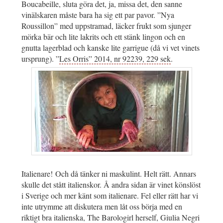
Boucabeille, sluta göra det, ja, missa det, den sanne
vinälskaren måste bara ha sig ett par pavor. ”Nya
Roussillon” med uppstramad, läcker frukt som sjunger
mörka bär och lite lakrits och ett stänk lingon och en
gnutta lagerblad och kanske lite garrigue (då vi vet vinets
ursprung). ”
Les Orris” 2014, nr 92239, 229 sek
.
Italienare! Och då tänker ni maskulint. Helt rätt. Annars
skulle det stått italienskor. Å andra sidan är vinet könslöst
i Sverige och mer känt som italienare. Fel eller rätt har vi
inte utrymme att diskutera men låt oss börja med en
riktigt bra italienska, The Barologirl herself, Giulia Negri