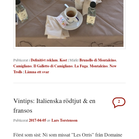
Publicerat i
Definitivt reklam
,
Kost
|
Märkt
Brunello di Montalcino
,
Camigliano
,
Il Galletto di Camigliano
,
La Fuga
,
Montalcino
,
New
Trolls
|
Lämna ett svar
Vintips: Italienska rödtjut & en
2
fransos
Publicerat
2017-04-05
av
Lars Torstenson
Först som sist: Ni som missat ”Les Orris” från Domaine