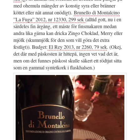
med ohemula mängder av konstig syra eller bränner
köttet eller nåt annat onödigt).
Brunello di Montalcino
”La Fuga” 2012, nr 12330, 299 sek
(alltid gott, nu i en
särdeles fin årgång, ett måste för finsmakaren medan
andra lika gärna kan dricka Zingo Choklad, Merry eller
mjölk (skummjölk för den som vill göra det extra
festligt)). Budget:
El Rey 2013, nr 2260, 79 sek
. (Okej,
det där med påskosten är hittepå, ingen vet vad det är,
men om det funnes påskost skulle säkert ett rödtjut sitta
som en gammal syntetkork i flaskhalsen.)