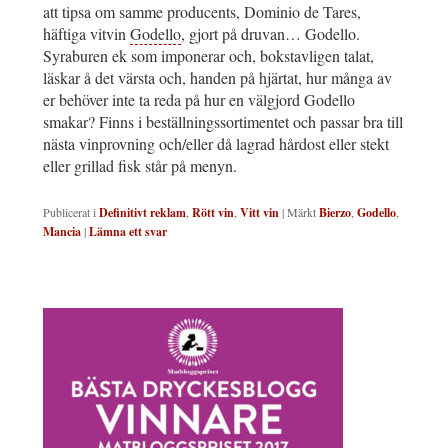
att tipsa om samme producents, Dominio de Tares,
häftiga vitvin
Godello
, gjort på druvan… Godello.
Syraburen ek som imponerar och, bokstavligen talat,
läskar å det värsta och, handen på hjärtat, hur många av
er behöver inte ta reda på hur en välgjord Godello
smakar? Finns i beställningssortimentet och passar bra till
nästa vinprovning och/eller då lagrad hårdost eller stekt
eller grillad fisk står på menyn.
Publicerat i
Definitivt reklam
,
Rött vin
,
Vitt vin
|
Märkt
Bierzo
,
Godello
,
Mancia
|
Lämna ett svar