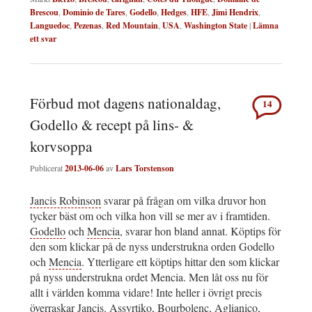
Brescou
,
Dominio de Tares
,
Godello
,
Hedges
,
HFE
,
Jimi Hendrix
,
Languedoc
,
Pezenas
,
Red Mountain
,
USA
,
Washington State
|
Lämna
ett svar
Förbud mot dagens nationaldag,
14
Godello & recept på lins- &
korvsoppa
Publicerat
2013-06-06
av
Lars Torstenson
Jancis Robinson
svarar på frågan om vilka druvor hon
tycker bäst om och vilka hon vill se mer av i framtiden.
Godello
och
Mencia
, svarar hon bland annat. Köptips för
den som klickar på de nyss understrukna orden Godello
och
Mencia
. Ytterligare ett köptips hittar den som klickar
på nyss understrukna ordet Mencia. Men låt oss nu för
allt i världen komma vidare! Inte heller i övrigt precis
överraskar Jancis. Assyrtiko, Bourbolenc, Aglianico,