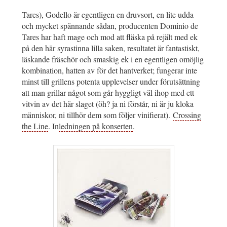
Tares), Godello är egentligen en druvsort, en lite udda
och mycket spännande sådan, producenten Dominio de
Tares har haft mage och mod att fläska på rejält med ek
på den här syrastinna lilla saken, resultatet är fantastiskt,
läskande fräschör och smaskig ek i en egentligen omöjlig
kombination, hatten av för det hantverket; fungerar inte
minst till grillens potenta upplevelser under förutsättning
att man grillar något som går hyggligt väl ihop med ett
vitvin av det här slaget (öh? ja ni förstår, ni är ju kloka
människor, ni tillhör dem som följer vinifierat).
Crossing
the Line
. In
ledningen på konserten
.