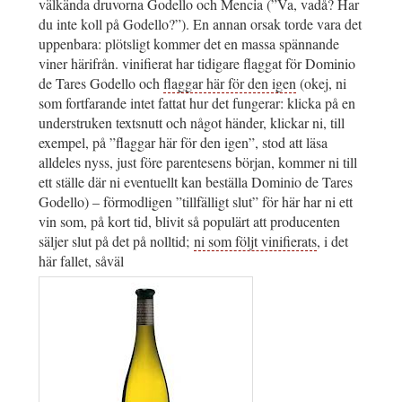
välkända druvorna Godello och Mencia (”Va, vadå? Har
du inte koll på Godello?”). En annan orsak torde vara det
uppenbara: plötsligt kommer det en massa spännande
viner härifrån. vinifierat har tidigare flaggat för Dominio
de Tares Godello och
flaggar här för den igen
(okej, ni
som fortfarande intet fattat hur det fungerar: klicka på en
understruken textsnutt och något händer, klickar ni, till
exempel, på ”flaggar här för den igen”, stod att läsa
alldeles nyss, just före parentesens början, kommer ni till
ett ställe där ni eventuellt kan beställa Dominio de Tares
Godello) – förmodligen ”tillfälligt slut” för här har ni ett
vin som, på kort tid, blivit så populärt att producenten
säljer slut på det på nolltid;
ni som följt vinifierats
, i det
här fallet, såväl