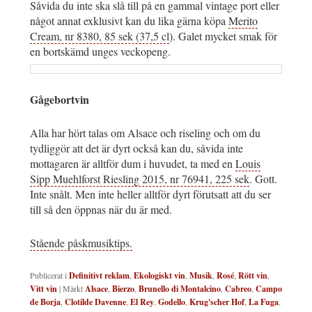
Såvida du inte ska slå till på en gammal vintage port eller
något annat exklusivt kan du lika gärna köpa
Merito
Cream, nr 8380, 85 sek (37,5 cl
). Galet mycket smak för
en bortskämd unges veckopeng.
Gågebortvin
Alla har hört talas om Alsace och riseling och om du
tydliggör att det är dyrt också kan du, såvida inte
mottagaren är alltför dum i huvudet, ta med en
Louis
Sipp Muehlforst Riesling 2015, nr 76941, 225 sek
. Gott.
Inte snålt. Men inte heller alltför dyrt förutsatt att du ser
till så den öppnas när du är med.
Stående påskmusiktips.
Publicerat i
Definitivt reklam
,
Ekologiskt vin
,
Musik
,
Rosé
,
Rött vin
,
Vitt vin
|
Märkt
Alsace
,
Bierzo
,
Brunello di Montalcino
,
Cabreo
,
Campo
de Borja
,
Clotilde Davenne
,
El Rey
,
Godello
,
Krug'scher Hof
,
La Fuga
,