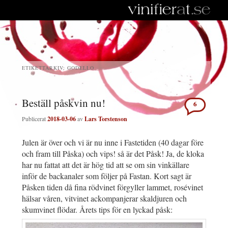
ETIKETTARKIV:
GODELLO
Beställ påskvin nu!
6
Publicerat
2018-03-06
av
Lars Torstenson
Julen är över och vi är nu inne i Fastetiden (40 dagar före
och fram till Påska) och vips! så är det Påsk! Ja, de kloka
har nu fattat att det är hög tid att se om sin vinkällare
inför de backanaler som följer på Fastan. Kort sagt är
Påsken tiden då fina rödvinet förgyller lammet, rosévinet
hälsar våren, vitvinet ackompanjerar skaldjuren och
skumvinet flödar. Årets tips för en lyckad påsk: