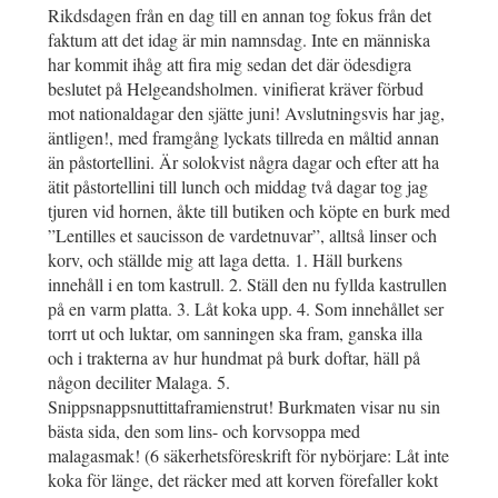
Rikdsdagen från en dag till en annan tog fokus från det
faktum att det idag är min namnsdag. Inte en människa
har kommit ihåg att fira mig sedan det där ödesdigra
beslutet på Helgeandsholmen. vinifierat kräver förbud
mot nationaldagar den sjätte juni! Avslutningsvis har jag,
äntligen!, med framgång lyckats tillreda en måltid annan
än påstortellini. Är solokvist några dagar och efter att ha
ätit påstortellini till lunch och middag två dagar tog jag
tjuren vid hornen, åkte till butiken och köpte en burk med
”Lentilles et saucisson de vardetnuvar”, alltså linser och
korv, och ställde mig att laga detta. 1. Häll burkens
innehåll i en tom kastrull. 2. Ställ den nu fyllda kastrullen
på en varm platta. 3. Låt koka upp. 4. Som innehållet ser
torrt ut och luktar, om sanningen ska fram, ganska illa
och i trakterna av hur hundmat på burk doftar, häll på
någon deciliter Malaga. 5.
Snippsnappsnuttittaframienstrut! Burkmaten visar nu sin
bästa sida, den som lins- och korvsoppa med
malagasmak! (6 säkerhetsföreskrift för nybörjare: Låt inte
koka för länge, det räcker med att korven förefaller kokt