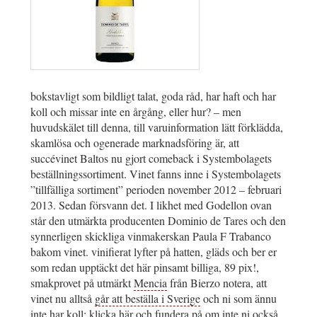
bokstavligt som bildligt talat, goda råd, har haft och har
koll och missar inte en årgång, eller hur? – men
huvudskälet till denna, till varuinformation lätt förklädda,
skamlösa och ogenerade marknadsföring är, att
succévinet Baltos nu gjort comeback i Systembolagets
beställningssortiment. Vinet fanns inne i Systembolagets
”tillfälliga sortiment” perioden november 2012 – februari
2013. Sedan försvann det. I likhet med Godellon ovan
står den utmärkta producenten Dominio de Tares och den
synnerligen skickliga vinmakerskan Paula F Trabanco
bakom vinet. vinifierat lyfter på hatten, gläds och ber er
som redan upptäckt det här pinsamt billiga, 89 pix!,
smakprovet på utmärkt
Mencia
från Bierzo notera, att
vinet nu alltså
går att beställa i Sverige
och ni som ännu
inte har koll:
klicka här
och fundera på om inte ni också