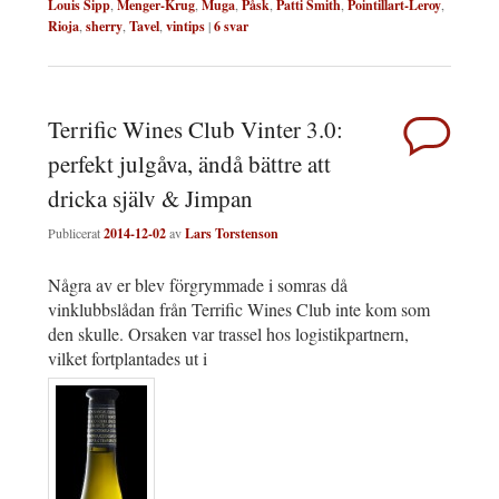
Louis Sipp
,
Menger-Krug
,
Muga
,
Påsk
,
Patti Smith
,
Pointillart-Leroy
,
Rioja
,
sherry
,
Tavel
,
vintips
|
6
svar
Terrific Wines Club Vinter 3.0:
perfekt julgåva, ändå bättre att
dricka själv & Jimpan
Publicerat
2014-12-02
av
Lars Torstenson
Några av er blev förgrymmade i somras då
vinklubbslådan från Terrific Wines Club inte kom som
den skulle. Orsaken var trassel hos logistikpartnern,
vilket fortplantades ut i