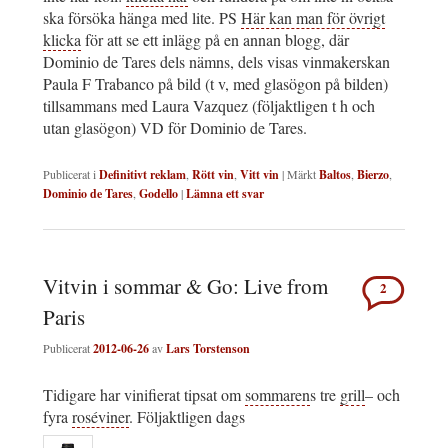
ska försöka hänga med lite. PS
Här kan man för övrigt
klicka
för att se ett inlägg på en annan blogg, där
Dominio de Tares dels nämns, dels visas vinmakerskan
Paula F Trabanco på bild (t v, med glasögon på bilden)
tillsammans med Laura Vazquez (följaktligen t h och
utan glasögon) VD för Dominio de Tares.
Publicerat i
Definitivt reklam
,
Rött vin
,
Vitt vin
|
Märkt
Baltos
,
Bierzo
,
Dominio de Tares
,
Godello
|
Lämna ett svar
Vitvin i sommar & Go: Live from
2
Paris
Publicerat
2012-06-26
av
Lars Torstenson
Tidigare har vinifierat tipsat om
sommaren
s tre
grill
– och
fyra
roséviner
. Följaktligen dags