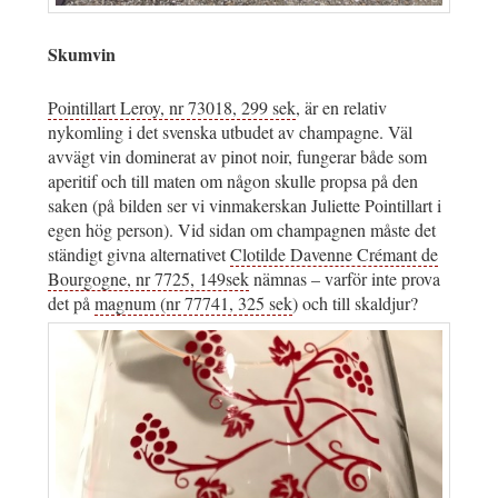
Skumvin
Pointillart Leroy, nr 73018, 299 sek
, är en relativ
nykomling i det svenska utbudet av champagne. Väl
avvägt vin dominerat av pinot noir, fungerar både som
aperitif och till maten om någon skulle propsa på den
saken (på bilden ser vi vinmakerskan Juliette Pointillart i
egen hög person). Vid sidan om champagnen måste det
ständigt givna alternativet
Clotilde Davenne Crémant de
Bourgogne, nr 7725, 149sek
nämnas – varför inte prova
det på
magnum (nr 77741, 325 sek
) och till skaldjur?