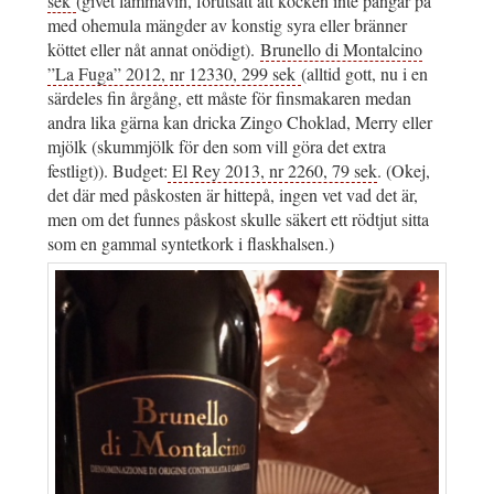
sek
(givet lammavin, förutsatt att kocken inte pangar på
med ohemula mängder av konstig syra eller bränner
köttet eller nåt annat onödigt).
Brunello di Montalcino
”La Fuga” 2012, nr 12330, 299 sek
(alltid gott, nu i en
särdeles fin årgång, ett måste för finsmakaren medan
andra lika gärna kan dricka Zingo Choklad, Merry eller
mjölk (skummjölk för den som vill göra det extra
festligt)). Budget:
El Rey 2013, nr 2260, 79 sek
. (Okej,
det där med påskosten är hittepå, ingen vet vad det är,
men om det funnes påskost skulle säkert ett rödtjut sitta
som en gammal syntetkork i flaskhalsen.)