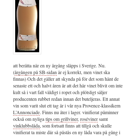
att berätta när en ny årgång släpps i Sverige. Nu.
(
årgången på SB-sidan
är ej korrekt, men vinet ska
finnas) Och det gäller att skynda på för det som hänt de
senaste ett och halvt åren är att det här vinet blivit om inte
kult så i vart fall väldigt i ropet och plötsligt säljer
producenten rubbet redan innan det buteljeras. Ett annat
vin som varit slut ett tag är i vår nya Provence-klassikern
L’Annonciade
. Finns nu åter i lager. vinifierat påminner
också om nyliga
tips om grillviner
,
roséviner
samt
vinklubbslåda
, som fortsatt finns att tillgå och skulle
vinifierat ta miste där så påstås en ny låda vara på gång i