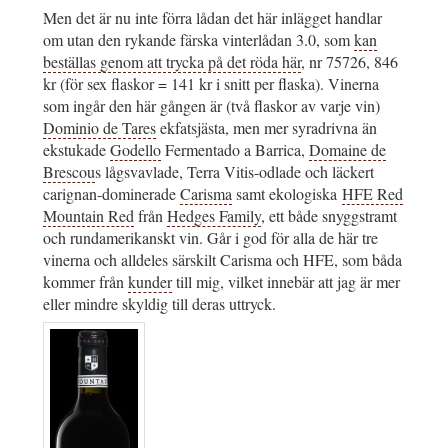
Men det är nu inte förra lådan det här inlägget handlar
om utan den rykande färska vinterlådan 3.0, som
kan
beställas genom att trycka på det röda här
, nr 75726, 846
kr (för sex flaskor = 141 kr i snitt per flaska). Vinerna
som ingår den här gången är (två flaskor av varje vin)
Dominio de Tares
ekfatsjästa, men mer syradrivna än
ekstukade
Godello
Fermentado a Barrica,
Domaine de
Brescou
s lågsvavlade, Terra Vitis-odlade och läckert
carignan-dominerade
Carisma
samt ekologiska
HFE Red
Mountain Red
från
Hedges Family
, ett både snyggstramt
och rundamerikanskt vin. Går i god för alla de här tre
vinerna och alldeles särskilt Carisma och HFE, som båda
kommer från
kunder
till mig, vilket innebär att jag är mer
eller mindre skyldig till deras uttryck.