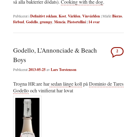
så alla bakterier dödats).
Cooking with the dog
.
Publicerat i
Definitivt reklam
,
Kost
,
Världen
,
Vinvärlden
|
Märkt
Bierzo
,
förbud
,
Godello
,
grumpy
,
Mencia
,
Påstortellini
|
14
svar
Godello, L’Annonciade & Beach
2
Boys
Publicerat
2013-05-25
av
Lars Torstenson
Trogna HR:are har
sedan länge koll
på
Dominio de Tares
Godello
och vinifierat har lovat