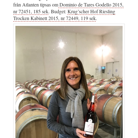
från Atlanten tipsas om
Dominio de Tares Godello 2015,
nr 72451, 185 sek
. Budget:
Krug’scher Hof Riesling
Trocken Kabinett 2015, nr 72449, 119 sek
.