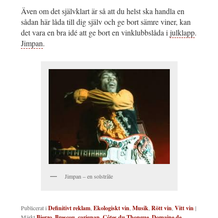
Även om det självklart är så att du helst ska handla en
sådan här låda till dig själv och ge bort sämre viner, kan
det vara en bra idé att ge bort en vinklubbslåda i
julklapp
.
Jimpan
.
Jimpan – en solstråle
Publicerat i
Definitivt reklam
,
Ekologiskt vin
,
Musik
,
Rött vin
,
Vitt vin
|
Märkt
Bierzo
,
Brescou
,
carignan
,
Côtes du Thongue
,
Domaine de