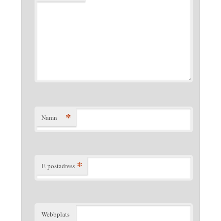
*
Namn
*
E-postadress
Webbplats