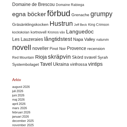
Domaine de Brescou
Domaine Rabiega
förbud
grumpy
egna böcker
Grenache
Hustrun
Gräsänklingskocken
King Crimson
Jeff Beck
Languedoc
kortnovell
kockskolan
Kronos väv
långtidstest
Les Lauzeraies
Napa Valley
naturvin
novell
noveller
Provence
recension
Pinot Noir
skräpvin
Rioja
Skörd
svavel
Syrah
Red Mountain
Tavel
vintips
Ukraina
Systembolaget
vinfrossa
Arkiv
augusti 2026
juli 2026
juni 2026
maj 2026
april 2026
mars 2026
februari 2026
januari 2026
december 2025
november 2025