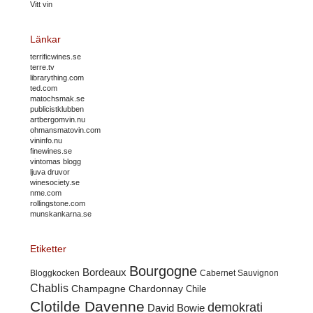
Vitt vin
Länkar
terrificwines.se
terre.tv
librarything.com
ted.com
matochsmak.se
publicistklubben
artbergomvin.nu
ohmansmatovin.com
vininfo.nu
finewines.se
vintomas blogg
ljuva druvor
winesociety.se
nme.com
rollingstone.com
munskankarna.se
Etiketter
Bourgogne
Bordeaux
Cabernet Sauvignon
Bloggkocken
Chablis
Champagne
Chardonnay
Chile
Clotilde Davenne
demokrati
David Bowie