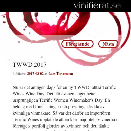
Inläggsnavigering
Föregående
Nästa
TWWD 2017
Publicerat
2017-03-02
av
Lars Torstenson
Nu är det äntligen dags för en ny TWWD, alltså Terrific
Wines Wine Day. Det här evenemanget hette
ursprungligen Terrific Women Winemaker’s Day. En
heldag med föreläsningar och provningar ledda av
kvinnliga vinmakare. Så var det därför att importören
Terrific Wines upptäckte att en klar majoritet av vinerna i
företagets portfölj gjordes av kvinnor, och det, tänkte