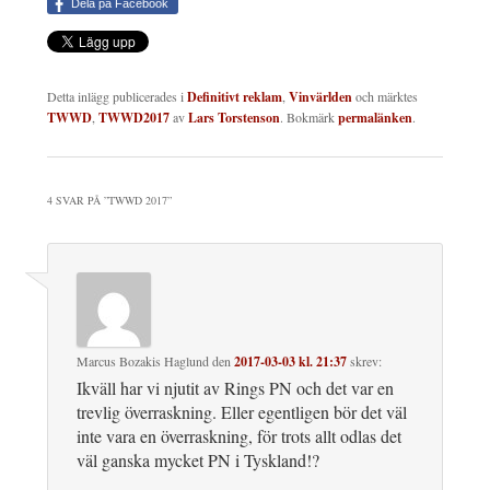
Dela på Facebook
Detta inlägg publicerades i
Definitivt reklam
,
Vinvärlden
och märktes
TWWD
,
TWWD2017
av
Lars Torstenson
. Bokmärk
permalänken
.
4 SVAR PÅ ”
TWWD 2017
”
Marcus Bozakis Haglund
den
2017-03-03 kl. 21:37
skrev:
Ikväll har vi njutit av Rings PN och det var en
trevlig överraskning. Eller egentligen bör det väl
inte vara en överraskning, för trots allt odlas det
väl ganska mycket PN i Tyskland!?