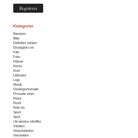
Kategorier
Bananer
Bilar
Definitivt reklam
Ekologiskt vin
Film
Foto
Hästar
Konst
Kost
Litteratur
Logi
Musik
Okategoriserade
Provade viner
Resa
Rosé
Rött vin
Sport
Sprit
Ukrainska vittofflor
Världen
Vinproduktion
Vinvärlden